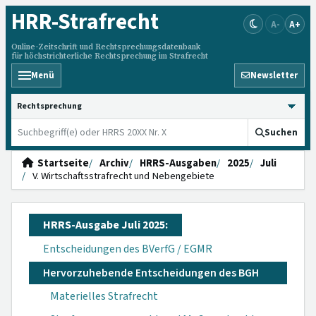
HRR
-Strafrecht
A-
A+
Online-Zeitschrift und Rechtsprechungsdatenbank
für höchstrichterliche Rechtsprechung im Strafrecht
Menü
Newsletter
HRRS durchsuchen
Suchen
Startseite
Archiv
HRRS-Ausgaben
2025
Juli
V. Wirtschaftsstrafrecht und Nebengebiete
HRRS-Ausgabe Juli 2025:
Entscheidungen des BVerfG / EGMR
Hervorzuhebende Entscheidungen des BGH
Materielles Strafrecht