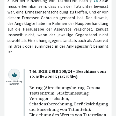
5. Bei der Einziehung von Tatmitteln nach §
74
StGB
muss erkennbar sein, dass sich der Tatrichter bewusst
war, eine Ermessensentscheidung zu treffen, und er von
diesem Ermessen Gebrauch gemacht hat. Der Hinweis,
der Angeklagte habe im Rahmen der Hauptverhandlung
auf die Herausgabe der Asservate verzichtet, genügt
insoweit nicht, wenn der jeweilige Gegenstand nicht
sowohl als Einziehungsgegenstand als auch als Asservat
im Urteil oder zumindest in der Anklageschrift benannt
ist.
746. BGH 2 StR 100/24 – Beschluss vom
12. März 2025 (LG Köln)
Entscheidung
aufrufen
Betrug (Abrechnungsbetrug; Corona-
Testzentrum; Strafzumessung:
Vermögensschaden,
Schadensberechnung, Berücksichtigung
der Einziehung von Tatmitteln);
Einziehung des Wertes von Taterträgen