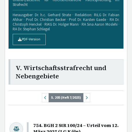
Strafrecht
Herausgeber: Dr. h.c. Gerhard Strate · Redaktion: RiLG Dr. Fabian
Afshar · Prof. Dr. Christian Becker · Prof. Dr. Karsten Gaede · RA Dr.
Christoph Henckel · RiKG Dr. Holger Mann · RA Sina Aaron Moslehi ·
RA Dr. Stephan Schlegel
PDF-Version
V. Wirtschaftsstrafrecht und
Nebengebiete
S. 205 (Heft 7/2025)
754. BGH 2 StR 100/24 – Urteil vom 12.
März 2025 (LG Köln)