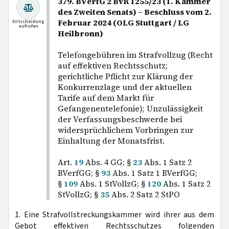
379. BVerfG 2 BvR 1255/23 (1. Kammer
des Zweiten Senats) – Beschluss vom 2.
Februar 2024 (OLG Stuttgart / LG
Entscheidung
aufrufen
Heilbronn)
Telefongebühren im Strafvollzug (Recht
auf effektiven Rechtsschutz;
gerichtliche Pflicht zur Klärung der
Konkurrenzlage und der aktuellen
Tarife auf dem Markt für
Gefangenentelefonie); Unzulässigkeit
der Verfassungsbeschwerde bei
widersprüchlichem Vorbringen zur
Einhaltung der Monatsfrist.
Art.
19
Abs. 4 GG; §
23
Abs. 1 Satz 2
BVerfGG; §
93
Abs. 1 Satz 1 BVerfGG;
§
109
Abs. 1 StVollzG; §
120
Abs. 1 Satz 2
StVollzG; §
35
Abs. 2 Satz 2 StPO
1. Eine Strafvollstreckungskammer wird ihrer aus dem
Gebot effektiven Rechtsschutzes folgenden