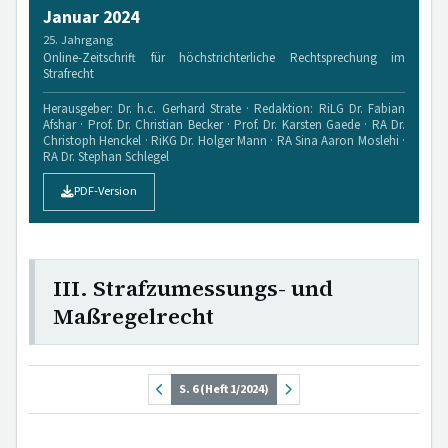
Januar 2024
25. Jahrgang
Online-Zeitschrift für höchstrichterliche Rechtsprechung im
Strafrecht
Herausgeber: Dr. h.c. Gerhard Strate · Redaktion: RiLG Dr. Fabian
Afshar · Prof. Dr. Christian Becker · Prof. Dr. Karsten Gaede · RA Dr.
Christoph Henckel · RiKG Dr. Holger Mann · RA Sina Aaron Moslehi ·
RA Dr. Stephan Schlegel
PDF-Version
III. Strafzumessungs- und
Maßregelrecht
S. 6 (Heft 1/2024)