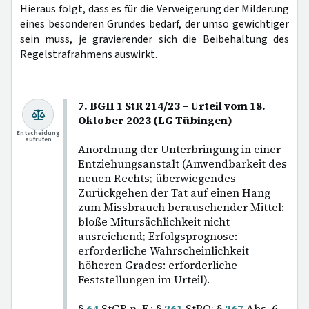
Hieraus folgt, dass es für die Verweigerung der Milderung
eines besonderen Grundes bedarf, der umso gewichtiger
sein muss, je gravierender sich die Beibehaltung des
Regelstrafrahmens auswirkt.
7. BGH 1 StR 214/23 – Urteil vom 18.
Oktober 2023 (LG Tübingen)
Entscheidung
aufrufen
Anordnung der Unterbringung in einer
Entziehungsanstalt (Anwendbarkeit des
neuen Rechts; überwiegendes
Zurückgehen der Tat auf einen Hang
zum Missbrauch berauschender Mittel:
bloße Mitursächlichkeit nicht
ausreichend; Erfolgsprognose:
erforderliche Wahrscheinlichkeit
höheren Grades: erforderliche
Feststellungen im Urteil).
§
64
StGB n. F.; §
261
StPO; §
267
Abs. 6