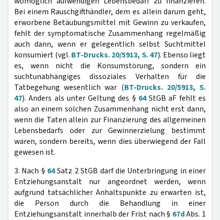
womöglich aufwendigen Lebensbedarf zu finanzieren.
Bei einem Rauschgifthändler, dem es allein darum geht,
erworbene Betäubungsmittel mit Gewinn zu verkaufen,
fehlt der symptomatische Zusammenhang regelmäßig
auch dann, wenn er gelegentlich selbst Suchtmittel
konsumiert (vgl.
BT-Drucks. 20/5913, S. 47
). Ebenso liegt
es, wenn nicht die Konsumstörung, sondern ein
suchtunabhängiges dissoziales Verhalten für die
Tatbegehung wesentlich war (
BT-Drucks. 20/5913, S.
47
). Anders als unter Geltung des §
64
StGB aF fehlt es
also an einem solchen Zusammenhang nicht erst dann,
wenn die Taten allein zur Finanzierung des allgemeinen
Lebensbedarfs oder zur Gewinnerzielung bestimmt
waren, sondern bereits, wenn dies überwiegend der Fall
gewesen ist.
3. Nach §
64
Satz 2 StGB darf die Unterbringung in einer
Entziehungsanstalt nur angeordnet werden, wenn
aufgrund tatsächlicher Anhaltspunkte zu erwarten ist,
die Person durch die Behandlung in einer
Entziehungsanstalt innerhalb der Frist nach §
67d
Abs. 1