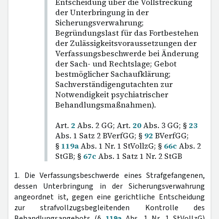
Entscheidung über die Vollstreckung
der Unterbringung in der
Sicherungsverwahrung;
Begründungslast für das Fortbestehen
der Zulässigkeitsvoraussetzungen der
Verfassungsbeschwerde bei Änderung
der Sach- und Rechtslage; Gebot
bestmöglicher Sachaufklärung;
Sachverständigengutachten zur
Notwendigkeit psychiatrischer
Behandlungsmaßnahmen).
Art.
2
Abs. 2 GG; Art.
20
Abs. 3 GG; §
23
Abs. 1 Satz 2 BVerfGG; §
92
BVerfGG;
§
119a
Abs. 1 Nr. 1 StVollzG; §
66c
Abs. 2
StGB; §
67c
Abs. 1 Satz 1 Nr. 2 StGB
1. Die Verfassungsbeschwerde eines Strafgefangenen,
dessen Unterbringung in der Sicherungsverwahrung
angeordnet ist, gegen eine gerichtliche Entscheidung
zur strafvollzugsbegleitenden Kontrolle des
Behandlungsangebots (§
119a
Abs. 1 Nr. 1 StVollzG)