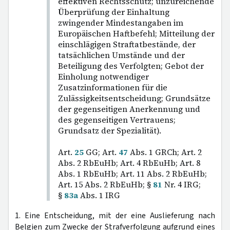
effektiven Rechtsschutz; unzureichende
Überprüfung der Einhaltung
zwingender Mindestangaben im
Europäischen Haftbefehl; Mitteilung der
einschlägigen Straftatbestände, der
tatsächlichen Umstände und der
Beteiligung des Verfolgten; Gebot der
Einholung notwendiger
Zusatzinformationen für die
Zulässigkeitsentscheidung; Grundsätze
der gegenseitigen Anerkennung und
des gegenseitigen Vertrauens;
Grundsatz der Spezialität).
Art.
25
GG; Art.
47
Abs. 1 GRCh; Art. 2
Abs. 2 RbEuHb; Art. 4 RbEuHb; Art. 8
Abs. 1 RbEuHb; Art. 11 Abs. 2 RbEuHb;
Art. 15 Abs. 2 RbEuHb; §
81
Nr. 4 IRG;
§
83a
Abs. 1 IRG
1. Eine Entscheidung, mit der eine Auslieferung nach
Belgien zum Zwecke der Strafverfolgung aufgrund eines