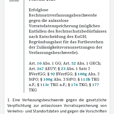
aufrufen
Erfolglose
Rechtssatzverfassungsbeschwerde
gegen die anlasslose
Vorratsdatenspeicherung (mögliches
Entfallen des Rechtsschutzbedürfnisses
nach Entscheidung des EuGH;
Begründungslast für das Fortbestehen
der Zulässigkeitsvoraussetzungen der
Verfassungsbeschwerde).
Art.
10
Abs. 1 GG; Art.
52
Abs. 1 GRCh;
Art.
267
AEUV; §
23
Abs. 1 Satz 2
BVerfGG; §
92
BVerfGG; §
100g
Abs. 2
StPO; §
100g
Abs. 3 StPO; §
113b
TKG
a.F.; §
113c
TKG a.F.; §
176
TKG; §
177
TKG
1. Eine Verfassungsbeschwerde gegen die gesetzliche
Verpflichtung zur anlasslosen Vorratsspeicherung von
Verkehrs- und Standortdaten und gegen die Vorschriften