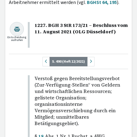
Arbeitnehmer ermittelt werden (vgl.
BGHSt 64, 195
).
1227. BGH 3 StR 173/21 – Beschluss vom
11. August 2021 (OLG Düsseldorf)
Entscheidung
aufrufen
S. 490 (Heft 12/2021)
Verstoß gegen Bereitstellungsverbot
(Zur-Verfügung-Stellen“ von Geldern
und wirtschaftlichen Ressourcen;
gelistete Organisation;
organisationsinterne
Vermögensverschiebung durch ein
Mitglied; unmittelbares
Betätigungsgebiet).
§
18
Abs. 1 Nr. 1 Buchst. a AWG