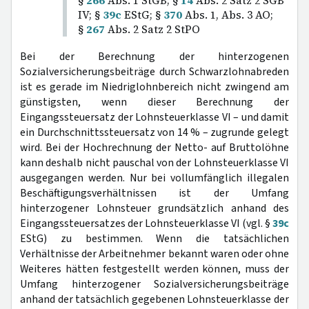
§
266
Abs. 1 StGB; §
14
Abs. 2 Satz 2 SGB
IV; §
39c
EStG; §
370
Abs. 1, Abs. 3 AO;
§
267
Abs. 2 Satz 2 StPO
Bei der Berechnung der hinterzogenen
Sozialversicherungsbeiträge durch Schwarzlohnabreden
ist es gerade im Niedriglohnbereich nicht zwingend am
günstigsten, wenn dieser Berechnung der
Eingangssteuersatz der Lohnsteuerklasse VI – und damit
ein Durchschnittssteuersatz von 14 % – zugrunde gelegt
wird. Bei der Hochrechnung der Netto- auf Bruttolöhne
kann deshalb nicht pauschal von der Lohnsteuerklasse VI
ausgegangen werden. Nur bei vollumfänglich illegalen
Beschäftigungsverhältnissen ist der Umfang
hinterzogener Lohnsteuer grundsätzlich anhand des
Eingangssteuersatzes der Lohnsteuerklasse VI (vgl. §
39c
EStG) zu bestimmen. Wenn die tatsächlichen
Verhältnisse der Arbeitnehmer bekannt waren oder ohne
Weiteres hätten festgestellt werden können, muss der
Umfang hinterzogener Sozialversicherungsbeiträge
anhand der tatsächlich gegebenen Lohnsteuerklasse der