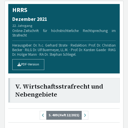
HRRS
Dezember 2021
22. Jahrgang
Online-Zeitschrift für höchstrichterliche Rechtsprechung im
Strafrecht
Herausgeber: Dr. h.c. Gerhard Strate · Redaktion: Prof. Dr. Christian
Becker · RiLG Dr. Ulf Buermeyer, LL.M. · Prof. Dr. Karsten Gaede · RiKG
Dr. Holger Mann · RA Dr. Stephan Schlegel.
PDF-Version
V. Wirtschaftsstrafrecht und
Nebengebiete
S. 489 (Heft 12/2021)