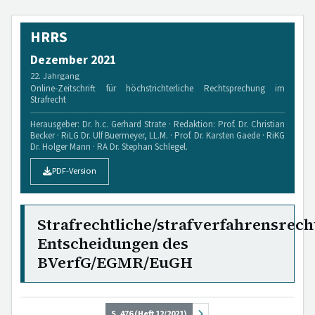
HRRS
Dezember 2021
22. Jahrgang
Online-Zeitschrift für höchstrichterliche Rechtsprechung im
Strafrecht
Herausgeber: Dr. h.c. Gerhard Strate · Redaktion: Prof. Dr. Christian
Becker · RiLG Dr. Ulf Buermeyer, LL.M. · Prof. Dr. Karsten Gaede · RiKG
Dr. Holger Mann · RA Dr. Stephan Schlegel.
PDF-Version
Strafrechtliche/strafverfahrensrech
Entscheidungen des
BVerfG/EGMR/EuGH
S. 476 (Heft 12/2021)