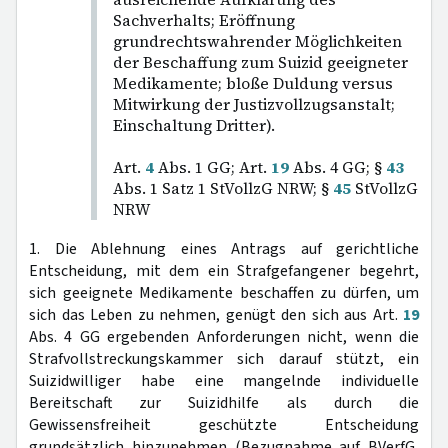
Sachverhalts; Eröffnung
grundrechtswahrender Möglichkeiten
der Beschaffung zum Suizid geeigneter
Medikamente; bloße Duldung versus
Mitwirkung der Justizvollzugsanstalt;
Einschaltung Dritter).
Art.
4
Abs. 1 GG; Art.
19
Abs. 4 GG; §
43
Abs. 1 Satz 1 StVollzG NRW; §
45
StVollzG
NRW
1. Die Ablehnung eines Antrags auf gerichtliche
Entscheidung, mit dem ein Strafgefangener begehrt,
sich geeignete Medikamente beschaffen zu dürfen, um
sich das Leben zu nehmen, genügt den sich aus Art.
19
Abs. 4 GG ergebenden Anforderungen nicht, wenn die
Strafvollstreckungskammer sich darauf stützt, ein
Suizidwilliger habe eine mangelnde individuelle
Bereitschaft zur Suizidhilfe als durch die
Gewissensfreiheit geschützte Entscheidung
grundsätzlich hinzunehmen (Bezugnahme auf BVerfG,