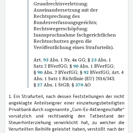
Grundrechtsverletzung;
Auseinandersetzung mit der
Rechtsprechung des
Bundesverfassungsgerichts;
Rechtswegerschöpfung;
Inanspruchnahme fachgerichtlichen
Rechtsschutzes gegen die
Veröffentlichung eines Strafurteils).
Art.
93
Abs. 1 Nr. 4a GG; §
23
Abs. 1
Satz 2 BVerfGG; §
90
Abs. 1 BVerfGG;
§
90
Abs. 2 BVerfGG; §
92
BVerfGG; Art. 4
Abs. 1 Satz 1 Richtlinie (EU) 2016/343;
§
27
Abs. 1 StGB; §
370
AO
1. Ein Strafurteil, nach dessen Feststellungen der nicht
angeklagte Anteilseigner einer einziehungsbeteiligten
Privatbank durch sogenannte „Cum-Ex-Aktiengeschäfte“
vorsätzlich und rechtswidrig den Tatbestand der
Steuerhinterziehung verwirklicht hat, zu welcher die
Verurteilten Beihilfe geleistet haben, verstößt nach der