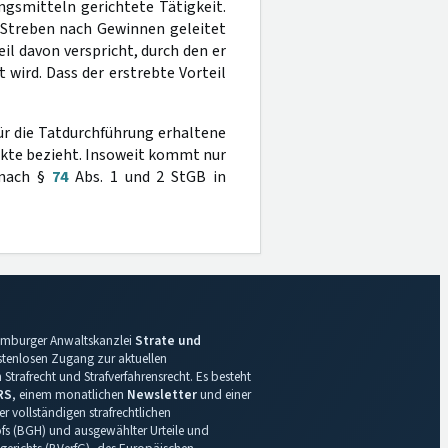
gsmitteln gerichtete Tätigkeit.
 Streben nach Gewinnen geleitet
il davon verspricht, durch den er
 wird. Dass der erstrebte Vorteil
für die Tatdurchführung erhaltene
ekte bezieht. Insoweit kommt nur
 nach §
74
Abs. 1 und 2 StGB in
 Hamburger Anwaltskanzlei
Strate und
ostenlosen Zugang zur aktuellen
Strafrecht und Strafverfahrensrecht. Es besteht
RS
, einem monatlichen
Newsletter
und einer
r vollständigen strafrechtlichen
s (BGH) und ausgewählter Urteile und