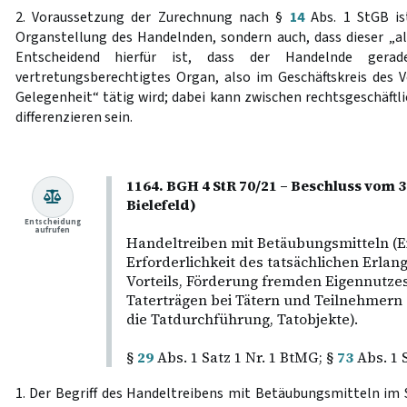
2. Voraussetzung der Zurechnung nach §
14
Abs. 1 StGB is
Organstellung des Handelnden, sondern auch, dass dieser „al
Entscheidend hierfür ist, dass der Handelnde gerad
vertretungsberechtigtes Organ, also im Geschäftskreis des V
Gelegenheit“ tätig wird; dabei kann zwischen rechtsgeschäft
differenzieren sein.
1164. BGH 4 StR 70/21 – Beschluss vom 
Bielefeld)
Entscheidung
aufrufen
Handeltreiben mit Betäubungsmitteln (E
Erforderlichkeit des tatsächlichen Erlan
Vorteils, Förderung fremden Eigennutzes
Taterträgen bei Tätern und Teilnehmern (
die Tatdurchführung, Tatobjekte).
§
29
Abs. 1 Satz 1 Nr. 1 BtMG; §
73
Abs. 1 
1. Der Begriff des Handeltreibens mit Betäubungsmitteln im 