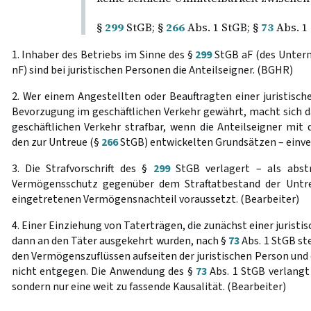
§
299
StGB; §
266
Abs. 1 StGB; §
73
Abs. 1
1. Inhaber des Betriebs im Sinne des §
299
StGB aF (des Unter
nF) sind bei juristischen Personen die Anteilseigner. (BGHR)
2. Wer einem Angestellten oder Beauftragten einer juristische
Bevorzugung im geschäftlichen Verkehr gewährt, macht sich 
geschäftlichen Verkehr strafbar, wenn die Anteilseigner mit
den zur Untreue (§
266
StGB) entwickelten Grundsätzen – einve
3. Die Strafvorschrift des §
299
StGB verlagert – als abstr
Vermögensschutz gegenüber dem Straftatbestand der Unt
eingetretenen Vermögensnachteil voraussetzt. (Bearbeiter)
4. Einer Einziehung von Taterträgen, die zunächst einer juristi
dann an den Täter ausgekehrt wurden, nach §
73
Abs. 1 StGB st
den Vermögenszuflüssen aufseiten der juristischen Person und 
nicht entgegen. Die Anwendung des §
73
Abs. 1 StGB verlangt 
sondern nur eine weit zu fassende Kausalität. (Bearbeiter)