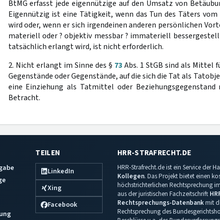
BtMG erfasst jede eigennützige auf den Umsatz von Betäubun
Eigennützig ist eine Tätigkeit, wenn das Tun des Täters vom
wird oder, wenn er sich irgendeinen anderen persönlichen Vorte
materiell oder ? objektiv messbar ? immateriell bessergestellt
tatsächlich erlangt wird, ist nicht erforderlich.
2. Nicht erlangt im Sinne des §
73
Abs. 1 StGB sind als Mittel 
Gegenstände oder Gegenstände, auf die sich die Tat als Tatobj
eine Einziehung als Tatmittel oder Beziehungsgegenstand
Betracht.
TEILEN
HRR-STRAFRECHT.DE
sgabe
HRR-Strafrecht.de ist ein Service der
LinkedIn
Kollegen
. Das Projekt bietet einen k
ge
höchstrichterlichen Rechtsprechung im 
Xing
aus der juristischen Fachzeitschrift
HR
Rechtsprechungs-Datenbank
mit de
Facebook
Rechtsprechung des Bundesgerichtshof
ung