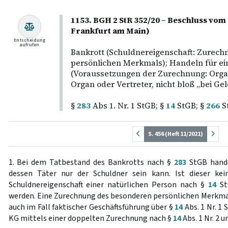
1153. BGH 2 StR 352/20 – Beschluss vom
Frankfurt am Main)
Entscheidung
aufrufen
Bankrott (Schuldnereigenschaft: Zurec
persönlichen Merkmals); Handeln für e
(Voraussetzungen der Zurechnung: Organ
Organ oder Vertreter, nicht bloß „bei Ge
§
283
Abs 1. Nr. 1 StGB; §
14
StGB; §
266
S
S. 456 (Heft 11/2021)
1. Bei dem Tatbestand des Bankrotts nach §
283
StGB hande
dessen Täter nur der Schuldner sein kann. Ist dieser kei
Schuldnereigenschaft einer natürlichen Person nach §
14
StG
werden. Eine Zurechnung des besonderen persönlichen Merkmal
auch im Fall faktischer Geschäftsführung über §
14
Abs. 1 Nr. 1
KG mittels einer doppelten Zurechnung nach §
14
Abs. 1 Nr. 2 u