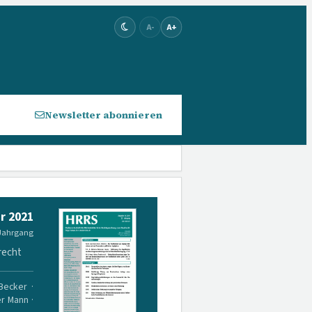
A-
A+
Newsletter abonnieren
r 2021
 Jahrgang
recht
 Becker ·
er Mann ·