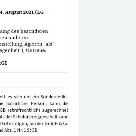
 4. August 2021 (LG
hnung des besonderen
inen anderen
stellung, Agieren „als“
legenheit“); Untreue.
tGB
lt es sich um ein Sonderdelikt,
ne natürliche Person, kann die
B (strafrechtlich) zugerechnet
s der Schuldnereigenschaft kann
 StGB erfolgen, bei der GmbH & Co
nd Abs. 1 Nr. 1 StGB.