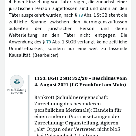
4. Einer Einziehung von Taterträgen, die zunächst einer
juristischen Person zugeflossen sind und dann an den
Täter ausgekehrt wurden, nach §
73
Abs. 1 StGB steht die
zeitliche Spanne zwischen den Vermögenszuflüssen
aufseiten der juristischen Person und deren
Weiterleitung an den Täter nicht entgegen. Die
Anwendung des §
73
Abs. 1 StGB verlangt keine zeitliche
Unmittelbarkeit, sondern nur eine weit zu fassende
Kausalität. (Bearbeiter)
1153. BGH 2 StR 352/20 – Beschluss vom
4. August 2021 (LG Frankfurt am Main)
Entscheidung
aufrufen
Bankrott (Schuldnereigenschaft:
Zurechnung des besonderen
persönlichen Merkmals); Handeln für
einen anderen (Voraussetzungen der
Zurechnung: Organstellung, Agieren
„als“ Organ oder Vertreter, nicht bloß
„bei Gelegenheit“); Untreue.