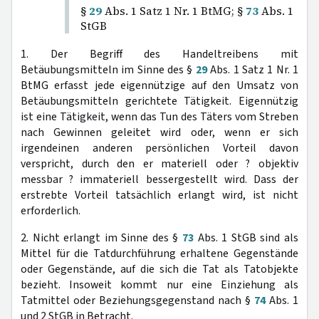
§
29
Abs. 1 Satz 1 Nr. 1 BtMG; §
73
Abs. 1
StGB
1. Der Begriff des Handeltreibens mit
Betäubungsmitteln im Sinne des §
29
Abs. 1 Satz 1 Nr. 1
BtMG erfasst jede eigennützige auf den Umsatz von
Betäubungsmitteln gerichtete Tätigkeit. Eigennützig
ist eine Tätigkeit, wenn das Tun des Täters vom Streben
nach Gewinnen geleitet wird oder, wenn er sich
irgendeinen anderen persönlichen Vorteil davon
verspricht, durch den er materiell oder ? objektiv
messbar ? immateriell bessergestellt wird. Dass der
erstrebte Vorteil tatsächlich erlangt wird, ist nicht
erforderlich.
2. Nicht erlangt im Sinne des §
73
Abs. 1 StGB sind als
Mittel für die Tatdurchführung erhaltene Gegenstände
oder Gegenstände, auf die sich die Tat als Tatobjekte
bezieht. Insoweit kommt nur eine Einziehung als
Tatmittel oder Beziehungsgegenstand nach §
74
Abs. 1
und 2 StGB in Betracht.