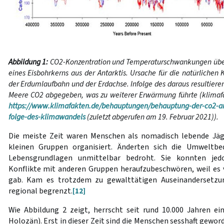
Abbildung 1:
CO2-Konzentration und Temperaturschwankungen über
eines Eisbohrkerns aus der Antarktis.
Ursache für die natürliche
der Erdumlaufbahn und der Erdachse. Infolge des daraus resultier
Meere CO2 abgegeben, was zu weiterer Erwärmung führte (klimafak
https://www.klimafakten.de/behauptungen/behauptung-der-co2-ans
folge-des-klimawandels
(zuletzt abgerufen am 19. Februar 2021)).
Die meiste Zeit waren Menschen als nomadisch lebende Jä
kleinen Gruppen organisiert. Änderten sich die Umweltbe
Lebensgrundlagen unmittelbar bedroht. Sie konnten jed
Konflikte mit anderen Gruppen heraufzubeschwören, weil es
gab. Kam es trotzdem zu gewalttätigen Auseinandersetzun
regional begrenzt.
[12]
Wie Abbildung 2 zeigt, herrscht seit rund 10.000 Jahren ein
Holozän). Erst in dieser Zeit sind die Menschen sesshaft gewor