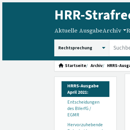
HRR
-Strafre
Aktuelle Ausgabe
Archiv
R
HRRS durchsuchen
Startseite
Archiv
HRRS-Ausg
HRRS-Ausgabe
April 2021:
Entscheidungen
des BVerfG /
EGMR
Hervorzuhebende