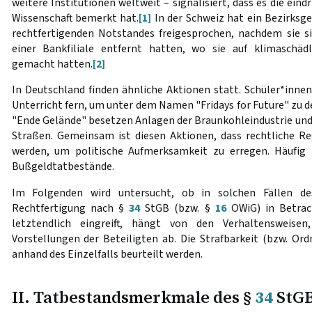
weitere Institutionen weltweit – signalisiert, dass es die ein
Wissenschaft bemerkt hat.
[1]
In der Schweiz hat ein Bezirksg
rechtfertigenden Notstandes freigesprochen, nachdem sie si
einer Bankfiliale entfernt hatten, wo sie auf klimaschäd
gemacht hatten.
[2]
In Deutschland finden ähnliche Aktionen statt. Schüler*inn
Unterricht fern, um unter dem Namen "Fridays for Future" zu d
"Ende Gelände" besetzen Anlagen der Braunkohleindustrie und 
Straßen. Gemeinsam ist diesen Aktionen, dass rechtliche R
werden, um politische Aufmerksamkeit zu erregen. Häufig 
Bußgeldtatbestände.
Im Folgenden wird untersucht, ob in solchen Fällen de
Rechtfertigung nach §
34
StGB (bzw. §
16
OWiG) in Betrac
letztendlich eingreift, hängt von den Verhaltensweisen
Vorstellungen der Beteiligten ab. Die Strafbarkeit (bzw. Or
anhand des Einzelfalls beurteilt werden.
II. Tatbestandsmerkmale des §
34
StG