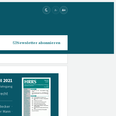
A-
A+
Newsletter abonnieren
il 2021
 Jahrgang
recht
 Becker ·
er Mann ·