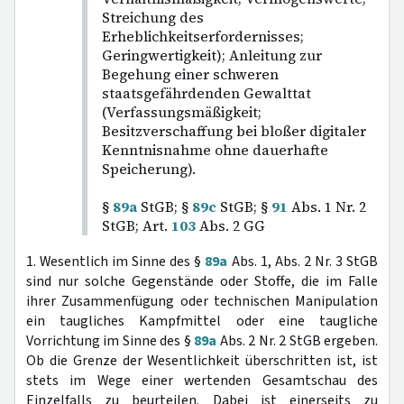
Streichung des
Erheblichkeitserfordernisses;
Geringwertigkeit); Anleitung zur
Begehung einer schweren
staatsgefährdenden Gewalttat
(Verfassungsmäßigkeit;
Besitzverschaffung bei bloßer digitaler
Kenntnisnahme ohne dauerhafte
Speicherung).
§
89a
StGB; §
89c
StGB; §
91
Abs. 1 Nr. 2
StGB; Art.
103
Abs. 2 GG
1. Wesentlich im Sinne des §
89a
Abs. 1, Abs. 2 Nr. 3 StGB
sind nur solche Gegenstände oder Stoffe, die im Falle
ihrer Zusammenfügung oder technischen Manipulation
ein taugliches Kampfmittel oder eine taugliche
Vorrichtung im Sinne des §
89a
Abs. 2 Nr. 2 StGB ergeben.
Ob die Grenze der Wesentlichkeit überschritten ist, ist
stets im Wege einer wertenden Gesamtschau des
Einzelfalls zu beurteilen. Dabei ist einerseits zu