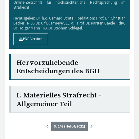
Online-Zeitschrift für höchstrichterliche Rechtsprechung im
Strafrecht
Herausgeber: Dr. h.c. Gerhard Strate · Redaktion: Prof. Dr. Christian
Becker · RiLG Dr. Ulf Buermeyer, LL.M. · Prof. Dr. Karsten Gaede · RiKG
Dr. Holger Mann · RA Dr. Stephan Schlegel.
PDF-Version
Hervorzuhebende
Entscheidungen des BGH
I. Materielles Strafrecht -
Allgemeiner Teil
S. 142 (Heft 4/2021)