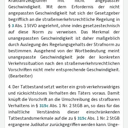
Kraftfahrzeugführer mit nicht angepasster
Geschwindigkeit. Mit dem Erfordernis der nicht
angepassten Geschwindigkeit hat sich der Gesetzgeber
begrifflich an die straßenverkehrsrechtliche Regelung in
§
3
Abs. 1 StVO angelehnt, ohne indes gesetzestechnisch
auf diese Norm zu verweisen. Das Merkmal der
unangepassten Geschwindigkeit ist daher maßgeblich
durch Auslegung des Regelungsgehalts der Strafnorm zu
bestimmen. Ausgehend von der Wortbedeutung meint
unangepasste Geschwindigkeit jede der konkreten
Verkehrssituation nach den straßenverkehrsrechtlichen
Vorschriften nicht mehr entsprechende Geschwindigkeit.
(Bearbeiter)
4. Der Tatbestand setzt weiter ein grob verkehrswidriges
und rücksichtsloses Verhalten des Täters voraus. Damit
knüpft die Vorschrift an die Umschreibung des strafbaren
Verhaltens in §
315c
Abs. 1 Nr. 2 StGB an, so dass für das
inhaltliche Verständnis dieser einschränkenden
Tatbestandsmerkmale auf die zu §
315c
Abs. 1 Nr. 2 StGB
ergangene Judikatur zurückgegriffen werden kann. Unge-