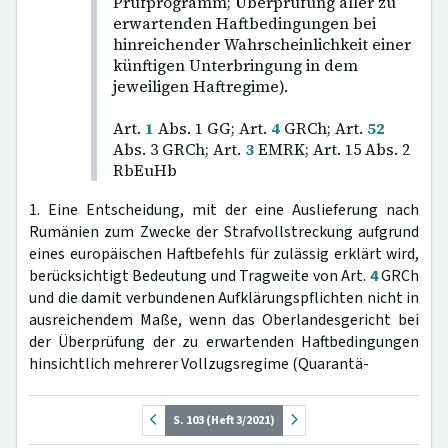
Prüfprogramm; Überprüfung aller zu
erwartenden Haftbedingungen bei
hinreichender Wahrscheinlichkeit einer
künftigen Unterbringung in dem
jeweiligen Haftregime).
Art.
1
Abs. 1 GG; Art.
4
GRCh; Art.
52
Abs. 3 GRCh; Art.
3
EMRK; Art. 15 Abs. 2
RbEuHb
1. Eine Entscheidung, mit der eine Auslieferung nach
Rumänien zum Zwecke der Strafvollstreckung aufgrund
eines europäischen Haftbefehls für zulässig erklärt wird,
berücksichtigt Bedeutung und Tragweite von Art.
4
GRCh
und die damit verbundenen Aufklärungspflichten nicht in
ausreichendem Maße, wenn das Oberlandesgericht bei
der Überprüfung der zu erwartenden Haftbedingungen
hinsichtlich mehrerer Vollzugsregime (Quarantä-
S. 103 (Heft 3/2021)