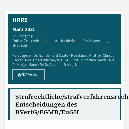
HRRS
März 2021
22. Jahrgang
Online-Zeitschrift für höchstrichterliche Rechtsprechung im
Strafrecht
Herausgeber: Dr. h.c. Gerhard Strate · Redaktion: Prof. Dr. Christian
Becker · RiLG Dr. Ulf Buermeyer, LL.M. · Prof. Dr. Karsten Gaede · RiKG
Dr. Holger Mann · RA Dr. Stephan Schlegel.
PDF-Version
Strafrechtliche/strafverfahrensrech
Entscheidungen des
BVerfG/EGMR/EuGH