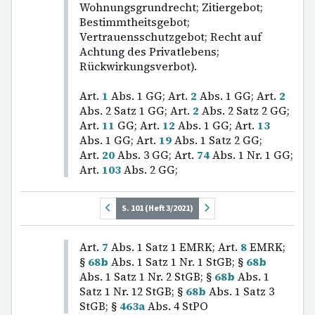
Wohnungsgrundrecht; Zitiergebot;
Bestimmtheitsgebot;
Vertrauensschutzgebot; Recht auf
Achtung des Privatlebens;
Rückwirkungsverbot).
Art.
1
Abs. 1 GG; Art.
2
Abs. 1 GG; Art.
2
Abs. 2 Satz 1 GG; Art.
2
Abs. 2 Satz 2 GG;
Art.
11
GG; Art.
12
Abs. 1 GG; Art.
13
Abs. 1 GG; Art.
19
Abs. 1 Satz 2 GG;
Art.
20
Abs. 3 GG; Art.
74
Abs. 1 Nr. 1 GG;
Art.
103
Abs. 2 GG;
S. 101 (Heft 3/2021)
Art.
7
Abs. 1 Satz 1 EMRK; Art.
8
EMRK;
§
68b
Abs. 1 Satz 1 Nr. 1 StGB; §
68b
Abs. 1 Satz 1 Nr. 2 StGB; §
68b
Abs. 1
Satz 1 Nr. 12 StGB; §
68b
Abs. 1 Satz 3
StGB; §
463a
Abs. 4 StPO