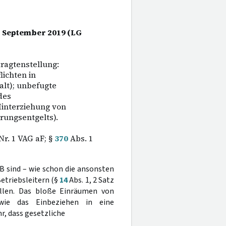
4. September 2019 (LG
ragtenstellung:
lichten in
lt); unbefugte
des
Hinterziehung von
rungsentgelts).
Nr. 1 VAG aF; §
370
Abs. 1
GB sind – wie schon die ansonsten
etriebsleitern (§
14
Abs. 1, 2 Satz
ellen. Das bloße Einräumen von
 wie das Einbeziehen in eine
, dass gesetzliche