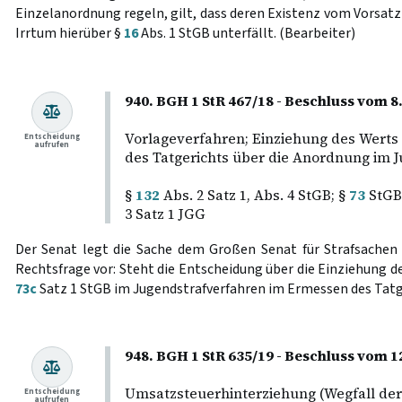
Einzelanordnung regeln, gilt, dass deren Existenz vom Vorsatz
Irrtum hierüber §
16
Abs. 1 StGB unterfällt. (Bearbeiter)
940. BGH 1 StR 467/18 - Beschluss vom 8. 
Vorlageverfahren; Einziehung des Werts
Entscheidung
aufrufen
des Tatgerichts über die Anordnung im J
§
132
Abs. 2 Satz 1, Abs. 4 StGB; §
73
StGB
3 Satz 1 JGG
Der Senat legt die Sache dem Großen Senat für Strafsachen
Rechtsfrage vor: Steht die Entscheidung über die Einziehung d
73c
Satz 1 StGB im Jugendstrafverfahren im Ermessen des Tatg
948. BGH 1 StR 635/19 - Beschluss vom 1
Umsatzsteuerhinterziehung (Wegfall de
Entscheidung
aufrufen