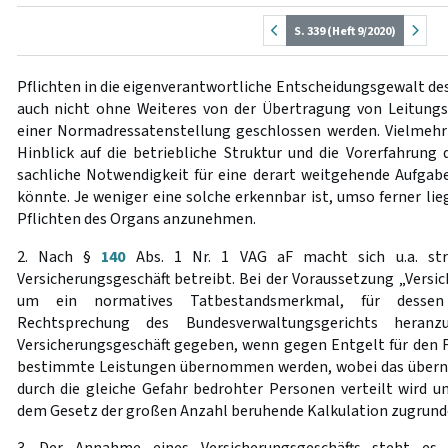
S. 339 (Heft 9/2020)
Pflichten in die eigenverantwortliche Entscheidungsgewalt des
auch nicht ohne Weiteres von der Übertragung von Leitungs
einer Normadressatenstellung geschlossen werden. Vielmehr 
Hinblick auf die betriebliche Struktur und die Vorerfahrung
sachliche Notwendigkeit für eine derart weitgehende Aufga
könnte. Je weniger eine solche erkennbar ist, umso ferner lie
Pflichten des Organs anzunehmen.
2. Nach §
140
Abs. 1 Nr. 1 VAG aF macht sich u.a. str
Versicherungsgeschäft betreibt. Bei der Voraussetzung „Versic
um ein normatives Tatbestandsmerkmal, für dessen
Rechtsprechung des Bundesverwaltungsgerichts heranz
Versicherungsgeschäft gegeben, wenn gegen Entgelt für den F
bestimmte Leistungen übernommen werden, wobei das überno
durch die gleiche Gefahr bedrohter Personen verteilt wird u
dem Gesetz der großen Anzahl beruhende Kalkulation zugrunde