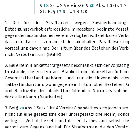
§
18
Satz 2 VereinsG; §
20
Abs. 1 Satz 1 Nr
StGB; §
17
Satz 1 StGB
1. Der für eine Strafbarkeit wegen Zuwiderhandlung 
Betätigungsverbot erforderliche mindestens bedingte Vorsatz
gegen den ausländischen Verein verfügten vollziehbaren Verbot
dass der Täter - zumindest in laienhafter Parallelwertun
Vorstellung davon hat. Der Irrtum über das Bestehen des Verb
nicht Verbotsirrtum. (BGHR)
2. Bei einem Blankettstrafgesetz beschränkt sich der Vorsatz g
Umstände, die zu dem aus Blankett und blankettausfülle
Gesamttatbestand gehören, und nur die Unkenntnis die
Tatbestandsirrtum, wohingegen ein Irrtum über Bestehen, Gü
und Reichweite der blankettausfüllenden Norm als solcher 
darstellen kann. (Bearbeiter)
3. Bei §
20
Abs. 1 Satz 1 Nr. 4 VereinsG handelt es sich jedoch um
nicht auf eine gesetzliche oder untergesetzliche Norm, sond
verfügtes Verbot bezieht und dessen Tatbestand selbst di
Verbot zum Gegenstand hat. Für Strafnormen, die den Versto