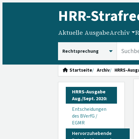
HRR
-Strafre
Aktuelle Ausgabe
Archiv
R
HRRS durchsuchen
Startseite
Archiv
HRRS-Ausg
HRRS-Ausgabe
Aug./Sept. 2020:
Entscheidungen
des BVerfG /
EGMR
Hervorzuhebende