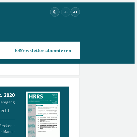
A-
A+
Newsletter abonnieren
. 2020
 Jahrgang
recht
 Becker ·
er Mann ·