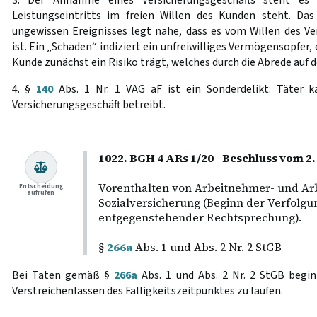
3. Der Annahme eines Versicherungsgeschäfts steht es
Leistungseintritts im freien Willen des Kunden steht. Das 
ungewissen Ereignisses legt nahe, dass es vom Willen des 
ist. Ein „Schaden“ indiziert ein unfreiwilliges Vermögensopfer,
Kunde zunächst ein Risiko trägt, welches durch die Abrede auf d
4. §
140
Abs. 1 Nr. 1 VAG aF ist ein Sonderdelikt: Täter k
Versicherungsgeschäft betreibt.
1022. BGH 4 ARs 1/20 - Beschluss vom 2. 
Vorenthalten von Arbeitnehmer- und Arb
Entscheidung
aufrufen
Sozialversicherung (Beginn der Verfolg
entgegenstehender Rechtsprechung).
§
266a
Abs. 1 und Abs. 2 Nr. 2 StGB
Bei Taten gemäß §
266a
Abs. 1 und Abs. 2 Nr. 2 StGB begin
Verstreichenlassen des Fälligkeitszeitpunktes zu laufen.