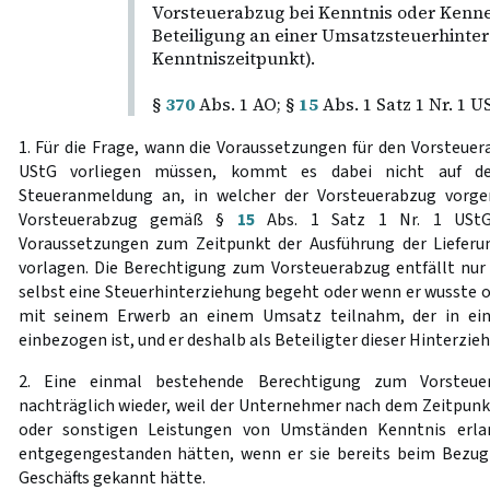
Vorsteuerabzug bei Kenntnis oder Ken
Beteiligung an einer Umsatzsteuerhinter
Kenntniszeitpunkt).
§
370
Abs. 1 AO; §
15
Abs. 1 Satz 1 Nr. 1 U
1. Für die Frage, wann die Voraussetzungen für den Vorsteue
UStG vorliegen müssen, kommt es dabei nicht auf d
Steueranmeldung an, in welcher der Vorsteuerabzug vorge
Vorsteuerabzug gemäß §
15
Abs. 1 Satz 1 Nr. 1 UStG
Voraussetzungen zum Zeitpunkt der Ausführung der Lieferu
vorlagen. Die Berechtigung zum Vorsteuerabzug entfällt nur 
selbst eine Steuerhinterziehung begeht oder wenn er wusste o
mit seinem Erwerb an einem Umsatz teilnahm, der in ein
einbezogen ist, und er deshalb als Beteiligter dieser Hinterzie
2. Eine einmal bestehende Berechtigung zum Vorsteuer
nachträglich wieder, weil der Unternehmer nach dem Zeitpunk
oder sonstigen Leistungen von Umständen Kenntnis erla
entgegengestanden hätten, wenn er sie bereits beim Bezug
Geschäfts gekannt hätte.