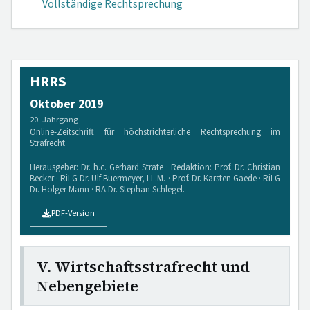
Vollständige Rechtsprechung
HRRS
Oktober 2019
20. Jahrgang
Online-Zeitschrift für höchstrichterliche Rechtsprechung im
Strafrecht
Herausgeber: Dr. h.c. Gerhard Strate · Redaktion: Prof. Dr. Christian
Becker · RiLG Dr. Ulf Buermeyer, LL.M. · Prof. Dr. Karsten Gaede · RiLG
Dr. Holger Mann · RA Dr. Stephan Schlegel.
PDF-Version
V. Wirtschaftsstrafrecht und
Nebengebiete