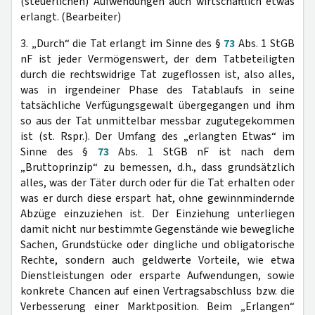
(steuerlichen) Aufwendungen auch wirtschaftlich etwas
erlangt. (Bearbeiter)
3. „Durch“ die Tat erlangt im Sinne des §
73
Abs. 1 StGB
nF ist jeder Vermögenswert, der dem Tatbeteiligten
durch die rechtswidrige Tat zugeflossen ist, also alles,
was in irgendeiner Phase des Tatablaufs in seine
tatsächliche Verfügungsgewalt übergegangen und ihm
so aus der Tat unmittelbar messbar zugutegekommen
ist (st. Rspr.). Der Umfang des „erlangten Etwas“ im
Sinne des §
73
Abs. 1 StGB nF ist nach dem
„Bruttoprinzip“ zu bemessen, d.h., dass grundsätzlich
alles, was der Täter durch oder für die Tat erhalten oder
was er durch diese erspart hat, ohne gewinnmindernde
Abzüge einzuziehen ist. Der Einziehung unterliegen
damit nicht nur bestimmte Gegenstände wie bewegliche
Sachen, Grundstücke oder dingliche und obligatorische
Rechte, sondern auch geldwerte Vorteile, wie etwa
Dienstleistungen oder ersparte Aufwendungen, sowie
konkrete Chancen auf einen Vertragsabschluss bzw. die
Verbesserung einer Marktposition. Beim „Erlangen“