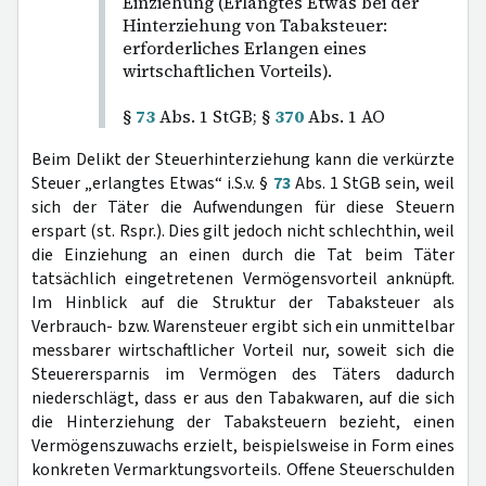
Einziehung (Erlangtes Etwas bei der
Hinterziehung von Tabaksteuer:
erforderliches Erlangen eines
wirtschaftlichen Vorteils).
§
73
Abs. 1 StGB; §
370
Abs. 1 AO
Beim Delikt der Steuerhinterziehung kann die verkürzte
Steuer „erlangtes Etwas“ i.S.v. §
73
Abs. 1 StGB sein, weil
sich der Täter die Aufwendungen für diese Steuern
erspart (st. Rspr.). Dies gilt jedoch nicht schlechthin, weil
die Einziehung an einen durch die Tat beim Täter
tatsächlich eingetretenen Vermögensvorteil anknüpft.
Im Hinblick auf die Struktur der Tabaksteuer als
Verbrauch- bzw. Warensteuer ergibt sich ein unmittelbar
messbarer wirtschaftlicher Vorteil nur, soweit sich die
Steuerersparnis im Vermögen des Täters dadurch
niederschlägt, dass er aus den Tabakwaren, auf die sich
die Hinterziehung der Tabaksteuern bezieht, einen
Vermögenszuwachs erzielt, beispielsweise in Form eines
konkreten Vermarktungsvorteils. Offene Steuerschulden