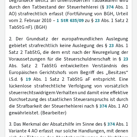
begründete Besitz an unversteuerten Tabakwaren wird
durch den Tatbestand der Steuerhehlerei (§
374
Abs. 1
AO) strafrechtlich erfasst (Fortführung von BGH, Urteil
vom 2. Februar 2010 –
1 StR 635/09
zu §
23
Abs. 1 Satz 2
TabStG nF). (BGH)
2. Der Grundsatz der europafreundlichen Auslegung
gebietet strafrechtlich keine Auslegung des §
23
Abs. 1
Satz 2 TabStG, die dem erst nach der Neuregelung der
Voraussetzungen für die Steuerschuldnerschaft in §
23
Abs. Satz 2 TabStG entwickelten Verständnis des
Europäischen Gerichtshofs vom Begriff des „Besitzes“
i.S.d. §
19
Abs. 1 Satz 2 TabStG aF entspricht. Eine
lückenlose strafrechtliche Verfolgung von vorsätzlich
steuerrechtswidrigem Verhalten und damit eine effektive
Durchsetzung des staatlichen Steueranspruchs ist durch
die Strafbarkeit der Steuerhehlerei nach §
374
Abs. 1 AO
gewährleistet. (Bearbeiter)
3. Das Merkmal der Absatzhilfe im Sinne des §
374
Abs. 1
Variante 4 AO erfasst nur solche Handlungen, mit denen