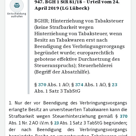
947. BGH 1 StR 81/18 – Urteil vom 24.
April 2019 (LG Lübeck)
Entscheidung
aufrufen
BGHR; Hinterziehung von Tabaksteuer
(keine Strafbarkeit wegen
Hinterziehung von Tabaksteuer, wenn
Besitz an Tabakwaren erst nach
Beendigung des Verbringungsvorgangs
begründet wurde; europarechtlich
gebotene effektive Durchsetzung des
Steueranspruchs); Steuerhehlerei
(Begriff der Absatzhilfe).
§
370
Abs. 1 AO; §
374
Abs. 1 AO, §
23
Abs. 1 Satz 3 TabStG
1. Nur der vor Beendigung des Verbringungsvorgangs
erlangte Besitz an unversteuerten Tabakwaren kann die
Strafbarkeit wegen Steuerhinterziehung gemäß §
370
Abs. 1 Nr. 2 AO i.V.m. §
23
Abs. 1 Satz 3 TabStG begründen;
der nach Beendigung des Verbringungsvorgangs