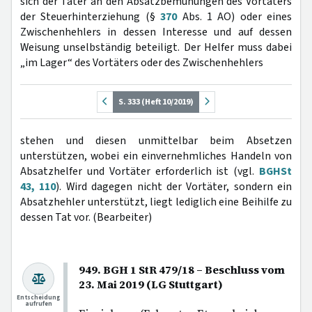
sich der Täter an den Absatzbemühungen des Vortäters
der Steuerhinterziehung (§
370
Abs. 1 AO) oder eines
Zwischenhehlers in dessen Interesse und auf dessen
Weisung unselbständig beteiligt. Der Helfer muss dabei
„im Lager“ des Vortäters oder des Zwischenhehlers
S. 333 (Heft 10/2019)
stehen und diesen unmittelbar beim Absetzen
unterstützen, wobei ein einvernehmliches Handeln von
Absatzhelfer und Vortäter erforderlich ist (vgl.
BGHSt
43, 110
). Wird dagegen nicht der Vortäter, sondern ein
Absatzhehler unterstützt, liegt lediglich eine Beihilfe zu
dessen Tat vor. (Bearbeiter)
949. BGH 1 StR 479/18 – Beschluss vom
23. Mai 2019 (LG Stuttgart)
Entscheidung
aufrufen