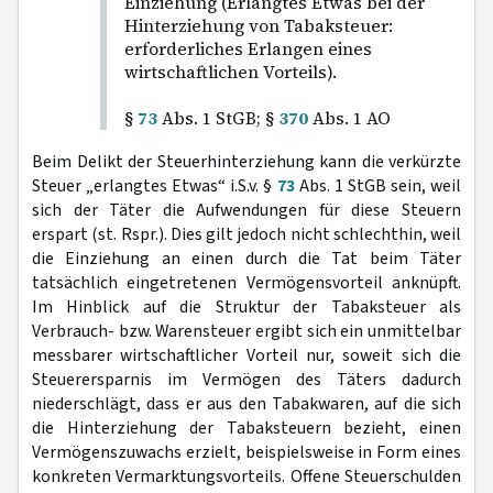
Einziehung (Erlangtes Etwas bei der
Hinterziehung von Tabaksteuer:
erforderliches Erlangen eines
wirtschaftlichen Vorteils).
§
73
Abs. 1 StGB; §
370
Abs. 1 AO
Beim Delikt der Steuerhinterziehung kann die verkürzte
Steuer „erlangtes Etwas“ i.S.v. §
73
Abs. 1 StGB sein, weil
sich der Täter die Aufwendungen für diese Steuern
erspart (st. Rspr.). Dies gilt jedoch nicht schlechthin, weil
die Einziehung an einen durch die Tat beim Täter
tatsächlich eingetretenen Vermögensvorteil anknüpft.
Im Hinblick auf die Struktur der Tabaksteuer als
Verbrauch- bzw. Warensteuer ergibt sich ein unmittelbar
messbarer wirtschaftlicher Vorteil nur, soweit sich die
Steuerersparnis im Vermögen des Täters dadurch
niederschlägt, dass er aus den Tabakwaren, auf die sich
die Hinterziehung der Tabaksteuern bezieht, einen
Vermögenszuwachs erzielt, beispielsweise in Form eines
konkreten Vermarktungsvorteils. Offene Steuerschulden