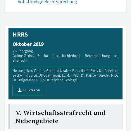
Vollständige Rechtsprechung
HRRS
Oktober 2019
20. Jahrgang
Online-Zeitschrift für höchstrichterliche Rechtsprechung im
Strafrecht
Herausgeber: Dr. h.c. Gerhard Strate · Redaktion: Prof. Dr. Christian
Becker · RiLG Dr. Ulf Buermeyer, LL.M. · Prof. Dr. Karsten Gaede · RiLG
Dr. Holger Mann · RA Dr. Stephan Schlegel.
PDF-Version
V. Wirtschaftsstrafrecht und
Nebengebiete