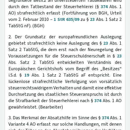
begründete Besitz an unversteuerten Tabakwaren wird
durch den Tatbestand der Steuerhehlerei (§
374
Abs. 1
AO) strafrechtlich erfasst (Fortführung von BGH, Urteil
vom 2. Februar 2010 –
1 StR 635/09
zu §
23
Abs. 1 Satz 2
TabStG nF). (BGH)
2. Der Grundsatz der europafreundlichen Auslegung
gebietet strafrechtlich keine Auslegung des §
23
Abs. 1
Satz 2 TabStG, die dem erst nach der Neuregelung der
Voraussetzungen für die Steuerschuldnerschaft in §
23
Abs. Satz 2 TabStG entwickelten Verständnis des
Europäischen Gerichtshofs vom Begriff des „Besitzes“
i.S.d. §
19
Abs. 1 Satz 2 TabStG aF entspricht. Eine
lückenlose strafrechtliche Verfolgung von vorsätzlich
steuerrechtswidrigem Verhalten und damit eine effektive
Durchsetzung des staatlichen Steueranspruchs ist durch
die Strafbarkeit der Steuerhehlerei nach §
374
Abs. 1 AO
gewährleistet. (Bearbeiter)
3. Das Merkmal der Absatzhilfe im Sinne des §
374
Abs. 1
Variante 4 AO erfasst nur solche Handlungen, mit denen