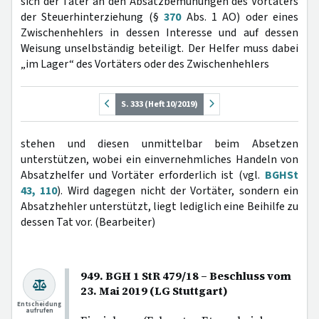
sich der Täter an den Absatzbemühungen des Vortäters
der Steuerhinterziehung (§
370
Abs. 1 AO) oder eines
Zwischenhehlers in dessen Interesse und auf dessen
Weisung unselbständig beteiligt. Der Helfer muss dabei
„im Lager“ des Vortäters oder des Zwischenhehlers
S. 333 (Heft 10/2019)
stehen und diesen unmittelbar beim Absetzen
unterstützen, wobei ein einvernehmliches Handeln von
Absatzhelfer und Vortäter erforderlich ist (vgl.
BGHSt
43, 110
). Wird dagegen nicht der Vortäter, sondern ein
Absatzhehler unterstützt, liegt lediglich eine Beihilfe zu
dessen Tat vor. (Bearbeiter)
949. BGH 1 StR 479/18 – Beschluss vom
23. Mai 2019 (LG Stuttgart)
Entscheidung
aufrufen