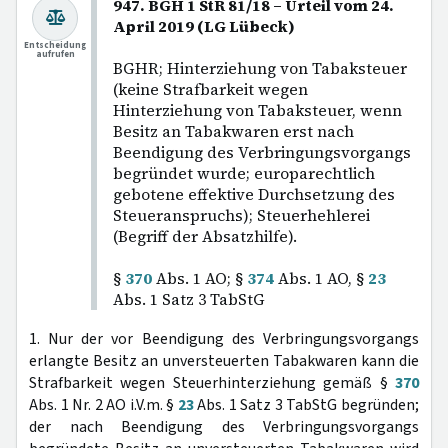
947. BGH 1 StR 81/18 – Urteil vom 24.
April 2019 (LG Lübeck)
Entscheidung
aufrufen
BGHR; Hinterziehung von Tabaksteuer
(keine Strafbarkeit wegen
Hinterziehung von Tabaksteuer, wenn
Besitz an Tabakwaren erst nach
Beendigung des Verbringungsvorgangs
begründet wurde; europarechtlich
gebotene effektive Durchsetzung des
Steueranspruchs); Steuerhehlerei
(Begriff der Absatzhilfe).
§
370
Abs. 1 AO; §
374
Abs. 1 AO, §
23
Abs. 1 Satz 3 TabStG
1. Nur der vor Beendigung des Verbringungsvorgangs
erlangte Besitz an unversteuerten Tabakwaren kann die
Strafbarkeit wegen Steuerhinterziehung gemäß §
370
Abs. 1 Nr. 2 AO i.V.m. §
23
Abs. 1 Satz 3 TabStG begründen;
der nach Beendigung des Verbringungsvorgangs