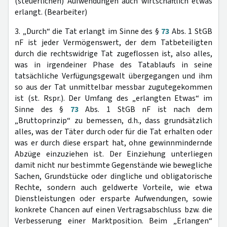
(steuerlichen) Aufwendungen auch wirtschaftlich etwas
erlangt. (Bearbeiter)
3. „Durch“ die Tat erlangt im Sinne des §
73
Abs. 1 StGB
nF ist jeder Vermögenswert, der dem Tatbeteiligten
durch die rechtswidrige Tat zugeflossen ist, also alles,
was in irgendeiner Phase des Tatablaufs in seine
tatsächliche Verfügungsgewalt übergegangen und ihm
so aus der Tat unmittelbar messbar zugutegekommen
ist (st. Rspr.). Der Umfang des „erlangten Etwas“ im
Sinne des §
73
Abs. 1 StGB nF ist nach dem
„Bruttoprinzip“ zu bemessen, d.h., dass grundsätzlich
alles, was der Täter durch oder für die Tat erhalten oder
was er durch diese erspart hat, ohne gewinnmindernde
Abzüge einzuziehen ist. Der Einziehung unterliegen
damit nicht nur bestimmte Gegenstände wie bewegliche
Sachen, Grundstücke oder dingliche und obligatorische
Rechte, sondern auch geldwerte Vorteile, wie etwa
Dienstleistungen oder ersparte Aufwendungen, sowie
konkrete Chancen auf einen Vertragsabschluss bzw. die
Verbesserung einer Marktposition. Beim „Erlangen“