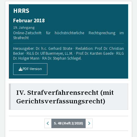
HRRS
Februar 2018
19. Jahrgang
Online-Zeitschrift für höchstrichterliche Rechtsprechung im
Strafrecht
Herausgeber: Dr. h.c. Gerhard Strate · Redaktion: Prof. Dr. Christian
Becker · RiLG Dr. Ulf Buermeyer, LL.M. · Prof. Dr. Karsten Gaede · RiLG
Dr. Holger Mann · RA Dr. Stephan Schlegel.
PDF-Version
IV. Strafverfahrensrecht (mit
Gerichtsverfassungsrecht)
S. 48 (Heft 2/2018)