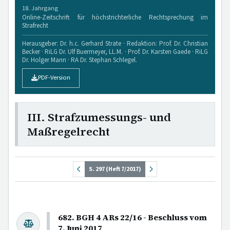
18. Jahrgang
Online-Zeitschrift für höchstrichterliche Rechtsprechung im
Strafrecht
Herausgeber: Dr. h.c. Gerhard Strate · Redaktion: Prof. Dr. Christian
Becker · RiLG Dr. Ulf Buermeyer, LL.M. · Prof. Dr. Karsten Gaede · RiLG
Dr. Holger Mann · RA Dr. Stephan Schlegel.
PDF-Version
III. Strafzumessungs- und
Maßregelrecht
S. 297 (Heft 7/2017)
682. BGH 4 ARs 22/16 - Beschluss vom
7. Juni 2017