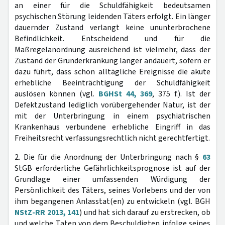
an einer für die Schuldfähigkeit bedeutsamen
psychischen Störung leidenden Täters erfolgt. Ein länger
dauernder Zustand verlangt keine ununterbrochene
Befindlichkeit. Entscheidend und für die
Maßregelanordnung ausreichend ist vielmehr, dass der
Zustand der Grunderkrankung länger andauert, sofern er
dazu führt, dass schon alltägliche Ereignisse die akute
erhebliche Beeinträchtigung der Schuldfähigkeit
auslösen können (vgl.
BGHSt 44, 369
, 375 f.). Ist der
Defektzustand lediglich vorübergehender Natur, ist der
mit der Unterbringung in einem psychiatrischen
Krankenhaus verbundene erhebliche Eingriff in das
Freiheitsrecht verfassungsrechtlich nicht gerechtfertigt.
2. Die für die Anordnung der Unterbringung nach §
63
StGB erforderliche Gefährlichkeitsprognose ist auf der
Grundlage einer umfassenden Würdigung der
Persönlichkeit des Täters, seines Vorlebens und der von
ihm begangenen Anlasstat(en) zu entwickeln (vgl. BGH
NStZ-RR 2013, 141
) und hat sich darauf zu erstrecken, ob
und welche Taten von dem Beschuldigten infolge seines