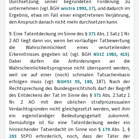
Durchsetzung seiner begründeten Forderung zu
unternehmen (vgl. BGH
wistra 1993, 17
), und dadurch im
Ergebnis, etwa im Fall einer eingetretenen Verjährung,
den Anspruch danach nicht mehr durchsetzen kann.
9. Eine Tatentdeckung im Sinne des §
371
Abs. 1 Satz 1 Nr.
2 AO liegt dann vor, wenn bei vorläufiger Tatbewertung
die Wahrscheinlichkeit eines verurteilenden
Erkenntnisses gegeben ist (vgl. BGH
NStZ 1983, 415
).
Dabei dürfen die Anforderungen an die
Wahrscheinlichkeitsprognose nicht überspannt werden,
weil sie auf einer (noch) schmalen Tatsachenbasis
erfolgen muss (vgl.
BGHSt 55, 180
, 187). Nach der
Rechtsprechung des Bundesgerichtshofs darf der Begriff
des Entdeckens der Tat im Sinne des §
371
Abs. 2 Satz 1
Nr. 2 AO mit den üblichen strafprozessualen
Verdachtsgründen nicht gleichgesetzt werden, weil ihm
ein eigenständiger Bedeutungsgehalt zukommt.
Demzufolge ist für eine Tatentdeckung weder ein
hinreichender Tatverdacht im Sinne von §
170
Abs. 1, §
203
StPO erforderlich, noch, dass der Täter der