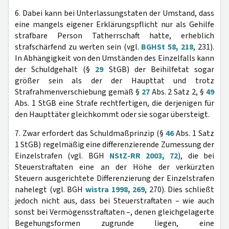
6. Dabei kann bei Unterlassungstaten der Umstand, dass
eine mangels eigener Erklärungspflicht nur als Gehilfe
strafbare Person Tatherrschaft hatte, erheblich
strafschärfend zu werten sein (vgl.
BGHSt 58, 218
, 231).
In Abhängigkeit von den Umständen des Einzelfalls kann
der Schuldgehalt (§
29
StGB) der Beihilfetat sogar
größer sein als der der Haupttat und trotz
Strafrahmenverschiebung gemäß §
27
Abs. 2 Satz 2, §
49
Abs. 1 StGB eine Strafe rechtfertigen, die derjenigen für
den Haupttäter gleichkommt oder sie sogar übersteigt.
7. Zwar erfordert das Schuldmaßprinzip (§
46
Abs. 1 Satz
1 StGB) regelmäßig eine differenzierende Zumessung der
Einzelstrafen (vgl. BGH
NStZ-RR 2003, 72
), die bei
Steuerstraftaten eine an der Höhe der verkürzten
Steuern ausgerichtete Differenzierung der Einzelstrafen
nahelegt (vgl. BGH
wistra 1998, 269
, 270). Dies schließt
jedoch nicht aus, dass bei Steuerstraftaten – wie auch
sonst bei Vermögensstraftaten –, denen gleichgelagerte
Begehungsformen zugrunde liegen, eine