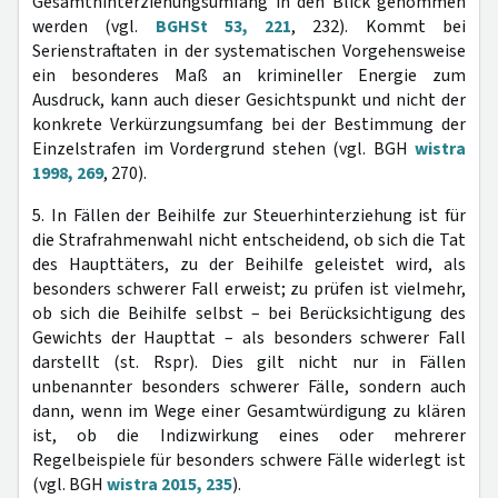
Gesamthinterziehungsumfang in den Blick genommen
werden (vgl.
BGHSt 53, 221
, 232). Kommt bei
Serienstraftaten in der systematischen Vorgehensweise
ein besonderes Maß an krimineller Energie zum
Ausdruck, kann auch dieser Gesichtspunkt und nicht der
konkrete Verkürzungsumfang bei der Bestimmung der
Einzelstrafen im Vordergrund stehen (vgl. BGH
wistra
1998, 269
, 270).
5. In Fällen der Beihilfe zur Steuerhinterziehung ist für
die Strafrahmenwahl nicht entscheidend, ob sich die Tat
des Haupttäters, zu der Beihilfe geleistet wird, als
besonders schwerer Fall erweist; zu prüfen ist vielmehr,
ob sich die Beihilfe selbst – bei Berücksichtigung des
Gewichts der Haupttat – als besonders schwerer Fall
darstellt (st. Rspr). Dies gilt nicht nur in Fällen
unbenannter besonders schwerer Fälle, sondern auch
dann, wenn im Wege einer Gesamtwürdigung zu klären
ist, ob die Indizwirkung eines oder mehrerer
Regelbeispiele für besonders schwere Fälle widerlegt ist
(vgl. BGH
wistra 2015, 235
).