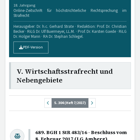
18. Jahrgang
Online-Zeitschrift für höchstrichterliche Rechtsprechung im
Strafrecht
Herausgeber: Dr. h.c. Gerhard Strate · Redaktion: Prof. Dr. Christian
Becker · RiLG Dr. Ulf Buermeyer, LL.M. · Prof. Dr. Karsten Gaede · RiLG
Dr. Holger Mann · RA Dr. Stephan Schlegel.
PDF-Version
V. Wirtschaftsstrafrecht und
Nebengebiete
S. 304 (Heft 7/2017)
689. BGH 1 StR 483/16 - Beschluss vom
8. Februar 2017 (LG Amberg)