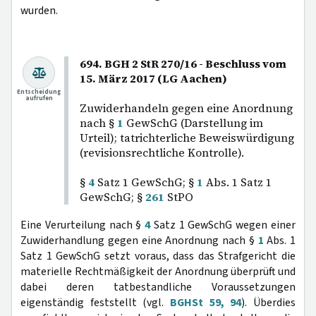
wurden.
694. BGH 2 StR 270/16 - Beschluss vom
15. März 2017 (LG Aachen)
Entscheidung
aufrufen
Zuwiderhandeln gegen eine Anordnung
nach §
1
GewSchG (Darstellung im
Urteil); tatrichterliche Beweiswürdigung
(revisionsrechtliche Kontrolle).
§
4
Satz 1 GewSchG; §
1
Abs. 1 Satz 1
GewSchG; §
261
StPO
Eine Verurteilung nach §
4
Satz 1 GewSchG wegen einer
Zuwiderhandlung gegen eine Anordnung nach §
1
Abs. 1
Satz 1 GewSchG setzt voraus, dass das Strafgericht die
materielle Rechtmäßigkeit der Anordnung überprüft und
dabei deren tatbestandliche Voraussetzungen
eigenständig feststellt (vgl.
BGHSt 59, 94
). Überdies