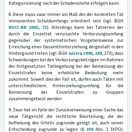
Kategorisierung nach der Schadenshöhe erfolgen kann.
8. Diese muss zwar immer am Maß des der konkreten Tat
immanenten Schuldumfangs orientiert sein (vgl. BGH
NStZ-RR 2003, 72
). Allerdings kann bei Tatserien der
durch die Einzeltat verursachte Verkürzungsumfang
gegenüber der systematischen Vorgehensweise zur
Erreichung einer Gesamthinterziehung dergestalt in den
Hintergrund treten (vgl. BGH
wistra 1998, 269
, 270), dass
Schwankungen bei den Verkürzungsbeträgen im Rahmen
der fortgesetzten Tatbegehung bei der Bemessung der
Einzelstrafen keine erhebliche Bedeutung mehr
zukommt. Soweit dies der Fall ist, dürfen auch Taten mit
unterschiedlichem Hinterziehungsumfang für die
Bemessung der Einzelstrafen zu Gruppen
zusammengefasst werden.
9. Zwar hat im Falle der Zurückverweisung einer Sache das
neue Tatgericht die rechtliche Beurteilung, die der
Aufhebung des Urteils zugrunde gelegt ist, auch seiner
Entscheidung zugrunde zu legen (§
358
Abs. 1 StPO).