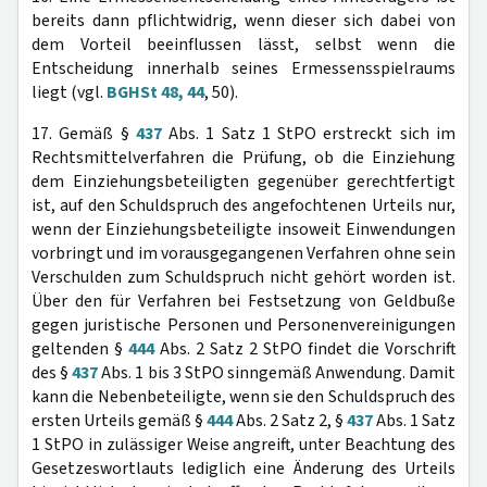
bereits dann pflichtwidrig, wenn dieser sich dabei von
dem Vorteil beeinflussen lässt, selbst wenn die
Entscheidung innerhalb seines Ermessensspielraums
liegt (vgl.
BGHSt 48, 44
, 50).
17. Gemäß §
437
Abs. 1 Satz 1 StPO erstreckt sich im
Rechtsmittelverfahren die Prüfung, ob die Einziehung
dem Einziehungsbeteiligten gegenüber gerechtfertigt
ist, auf den Schuldspruch des angefochtenen Urteils nur,
wenn der Einziehungsbeteiligte insoweit Einwendungen
vorbringt und im vorausgegangenen Verfahren ohne sein
Verschulden zum Schuldspruch nicht gehört worden ist.
Über den für Verfahren bei Festsetzung von Geldbuße
gegen juristische Personen und Personenvereinigungen
geltenden §
444
Abs. 2 Satz 2 StPO findet die Vorschrift
des §
437
Abs. 1 bis 3 StPO sinngemäß Anwendung. Damit
kann die Nebenbeteiligte, wenn sie den Schuldspruch des
ersten Urteils gemäß §
444
Abs. 2 Satz 2, §
437
Abs. 1 Satz
1 StPO in zulässiger Weise angreift, unter Beachtung des
Gesetzeswortlauts lediglich eine Änderung des Urteils