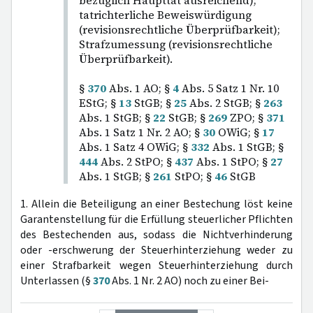
bezüglich Haupttat ausreichend);
tatrichterliche Beweiswürdigung
(revisionsrechtliche Überprüfbarkeit);
Strafzumessung (revisionsrechtliche
Überprüfbarkeit).
§
370
Abs. 1 AO; §
4
Abs. 5 Satz 1 Nr. 10
EStG; §
13
StGB; §
25
Abs. 2 StGB; §
263
Abs. 1 StGB; §
22
StGB; §
269
ZPO; §
371
Abs. 1 Satz 1 Nr. 2 AO; §
30
OWiG; §
17
Abs. 1 Satz 4 OWiG; §
332
Abs. 1 StGB; §
444
Abs. 2 StPO; §
437
Abs. 1 StPO; §
27
Abs. 1 StGB; §
261
StPO; §
46
StGB
1. Allein die Beteiligung an einer Bestechung löst keine
Garantenstellung für die Erfüllung steuerlicher Pflichten
des Bestechenden aus, sodass die Nichtverhinderung
oder -erschwerung der Steuerhinterziehung weder zu
einer Strafbarkeit wegen Steuerhinterziehung durch
Unterlassen (§
370
Abs. 1 Nr. 2 AO) noch zu einer Bei-