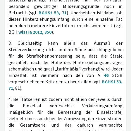
aussetzungsfähige Freiheitsstrafe nur bei Vorliegen
besonders gewichtiger Milderungsgründe noch in
Betracht (vgl.
BGHSt 53, 71
). Unerheblich ist dabei, ob
dieser Hinterziehungsumfang durch eine einzelne Tat
oder durch mehrere Einzeltaten erreicht worden ist (vgl.
BGH
wistra 2012, 350
).
3. Gleichzeitig kann allein das Ausmaß der
Steuerverkürzung nicht in dem Sinne ausschlaggebend
für die Strafhöhenbemessung sein, dass die Strafe
gestaffelt nach der Höhe des Hinterziehungsbetrages
schematisch und quasi „tarifmäßig“ verhängt wird. Jeder
Einzelfall ist vielmehr nach den von §
46
StGB
vorgeschriebenen Kriterien zu beurteilen (vgl.
BGHSt 53,
71
, 81).
4. Bei Tatserien ist zudem nicht allein der jeweils durch
die Einzeltat verursachte Verkürzungsumfang
maßgeblich für die Bemessung der Einzelstrafe;
vielmehr muss auch bei der Zumessung der Einzelstrafen
die Gesamtserie und der dadurch verursachte