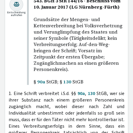
543. BGH 3 StR 144/16 - Beschluss vom
10. Januar 2017 (LG Nürnberg-Fürth)
Entscheidung
aufrufen
Grundsätze der Mengen- und
Kettenverbreitung bei Volksverhetzung
und Verunglimpfung des Staates und
seiner Symbole (Tätigkeitsdelikt; kein
Verbreitungserfolg; Auf-den-Weg-
bringen der Schrift; Vorsatz im
Zeitpunkt der ersten Übergabe;
Zugänglichmachen an einen größeren
Personenkreis).
§
90a
StGB; §
130
StGB
1. Eine Schrift verbreitet i.S.d. §§
90a
,
130
StGB, wer sie
ihrer Substanz nach einem größeren Personenkreis
zugänglich macht, wobei dieser nach Zahl und
Individualität unbestimmt oder jedenfalls so groß sein
muss, dass er für den Täter nicht mehr kontrollierbar ist.
Eines Verbreitungserfolgs in dem Sinne, dass ein
größerer Personenkreis tatsächlich von der Schrift