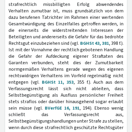
strafrechtlich missbilligten Erfolg abwendendes
Verhalten zumutbar ist, muss grundsätzlich von dem
dazu berufenen Tatrichter im Rahmen einer wertenden
Gesamtwürdigung des Einzelfalles getroffen werden, in
die einerseits die widerstreitenden Interessen der
Beteiligten und andererseits die Gefahr für das bedrohte
Rechtsgut einzubeziehen sind (vgl.
BGHSt 43, 381
, 398 f.).
Ist mit der Vornahme der rechtlich gebotenen Handlung
die Gefahr der Aufdeckung eigener Straftaten des
Garanten verbunden, steht dies der Zumutbarkeit
normgemäßen Verhaltens gerade wegen des eigenen
rechtswidrigen Verhaltens im Vorfeld regelmäßig nicht
entgegen (vgl.
BGHSt 11, 353
, 355 f.). Auch aus dem
Verfassungsrecht lässt sich nicht ableiten, dass
Selbstbegünstigung als Ausfluss persönlicher Freiheit
stets straflos oder darüber hinausgehend sogar erlaubt
sein müsse (vgl.
BVerfGE 16, 191
, 194). Ebenso wenig
schließt das Verfassungsrecht aus,
Selbstbegünstigungshandlungen unter Strafe zu stellen,
wenn durch diese strafrechtlich geschützte Rechtsgüter