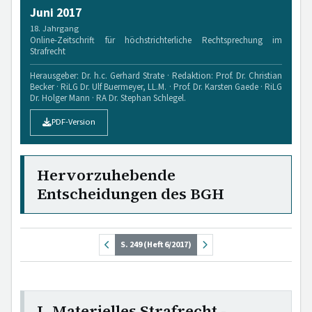
Juni 2017
18. Jahrgang
Online-Zeitschrift für höchstrichterliche Rechtsprechung im
Strafrecht
Herausgeber: Dr. h.c. Gerhard Strate · Redaktion: Prof. Dr. Christian
Becker · RiLG Dr. Ulf Buermeyer, LL.M. · Prof. Dr. Karsten Gaede · RiLG
Dr. Holger Mann · RA Dr. Stephan Schlegel.
PDF-Version
Hervorzuhebende
Entscheidungen des BGH
S. 249 (Heft 6/2017)
I. Materielles Strafrecht -