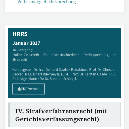
Vollständige Rechtsprechung
HRRS
Januar 2017
18. Jahrgang
Online-Zeitschrift für höchstrichterliche Rechtsprechung im
Strafrecht
Herausgeber: Dr. h.c. Gerhard Strate · Redaktion: Prof. Dr. Christian
Becker · RiLG Dr. Ulf Buermeyer, LL.M. · Prof. Dr. Karsten Gaede · RiLG
Dr. Holger Mann · RA Dr. Stephan Schlegel.
PDF-Version
IV. Strafverfahrensrecht (mit
Gerichtsverfassungsrecht)