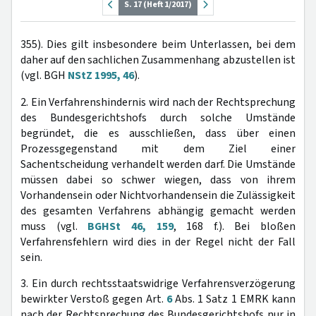
S. 17 (Heft 1/2017)
355). Dies gilt insbesondere beim Unterlassen, bei dem
daher auf den sachlichen Zusammenhang abzustellen ist
(vgl. BGH
NStZ 1995, 46
).
2. Ein Verfahrenshindernis wird nach der Rechtsprechung
des Bundesgerichtshofs durch solche Umstände
begründet, die es ausschließen, dass über einen
Prozessgegenstand mit dem Ziel einer
Sachentscheidung verhandelt werden darf. Die Umstände
müssen dabei so schwer wiegen, dass von ihrem
Vorhandensein oder Nichtvorhandensein die Zulässigkeit
des gesamten Verfahrens abhängig gemacht werden
muss (vgl.
BGHSt 46, 159
, 168 f.). Bei bloßen
Verfahrensfehlern wird dies in der Regel nicht der Fall
sein.
3. Ein durch rechtsstaatswidrige Verfahrensverzögerung
bewirkter Verstoß gegen Art.
6
Abs. 1 Satz 1 EMRK kann
nach der Rechtsprechung des Bundesgerichtshofs nur in