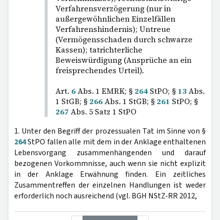
Verfahrensverzögerung (nur in
außergewöhnlichen Einzelfällen
Verfahrenshindernis); Untreue
(Vermögensschaden durch schwarze
Kassen); tatrichterliche
Beweiswürdigung (Ansprüche an ein
freisprechendes Urteil).
Art.
6
Abs. 1 EMRK; §
264
StPO; §
13
Abs.
1 StGB; §
266
Abs. 1 StGB; §
261
StPO; §
267
Abs. 5 Satz 1 StPO
1. Unter den Begriff der prozessualen Tat im Sinne von §
264
StPO fallen alle mit dem in der Anklage enthaltenen
Lebensvorgang zusammenhängenden und darauf
bezogenen Vorkommnisse, auch wenn sie nicht explizit
in der Anklage Erwähnung finden. Ein zeitliches
Zusammentreffen der einzelnen Handlungen ist weder
erforderlich noch ausreichend (vgl. BGH NStZ-RR 2012,