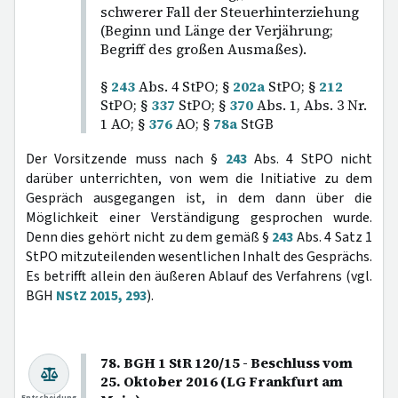
schwerer Fall der Steuerhinterziehung
(Beginn und Länge der Verjährung;
Begriff des großen Ausmaßes).
§
243
Abs. 4 StPO; §
202a
StPO; §
212
StPO; §
337
StPO; §
370
Abs. 1, Abs. 3 Nr.
1 AO; §
376
AO; §
78a
StGB
Der Vorsitzende muss nach §
243
Abs. 4 StPO nicht
darüber unterrichten, von wem die Initiative zu dem
Gespräch ausgegangen ist, in dem dann über die
Möglichkeit einer Verständigung gesprochen wurde.
Denn dies gehört nicht zu dem gemäß §
243
Abs. 4 Satz 1
StPO mitzuteilenden wesentlichen Inhalt des Gesprächs.
Es betrifft allein den äußeren Ablauf des Verfahrens (vgl.
BGH
NStZ 2015, 293
).
78. BGH 1 StR 120/15 - Beschluss vom
25. Oktober 2016 (LG Frankfurt am