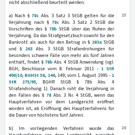
nicht abschließend beurteilt werden.
25
a) Nach §
78c
Abs. 3 Satz 3 StGB gelten für die
Verjährung nach §
78c
Abs. 3 Satz 2 StGB die
Vorschriften des §
78b
StGB über das Ruhen der
Verjährung. Da das Strafgesetzbuch sowohl für den
Bankrott als auch für den Betrug in §
283a
StGB
und §
263
Abs. 3 StGB Strafandrohungen für
besonders schwere Fälle von mehr als fünf Jahren
enthält, findet §
78b
Abs. 4 StGB Anwendung (vgl.
BGH, Beschlüsse vom 8. Februar 2011 -
1 StR
490/10
,
BGHSt 56, 146
, 149; vom 1. August 1995 -
1
StR 275/95
, BGHR StGB § 78b Abs. 4
Strafandrohung 1). Danach ruht die Verjährung in
den Fällen des §
78
Abs. 3 Nr. 4 StGB, wenn das
Hauptverfahren vor dem Landgericht eröffnet
worden ist, ab Eröffnung des Hauptverfahrens für
die Dauer von höchstens fünf Jahren.
26
b) Im vorliegenden Verfahren wurde das