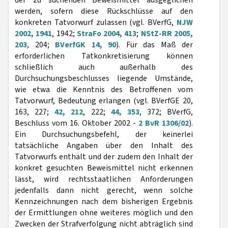
der zu suchenden Beweismittel ausgeglichen
werden, sofern diese Rückschlüsse auf den
konkreten Tatvorwurf zulassen (vgl. BVerfG,
NJW
2002, 1941
, 1942;
StraFo 2004, 413
;
NStZ-RR 2005,
203
, 204;
BVerfGK 14, 90
). Für das Maß der
erforderlichen Tatkonkretisierung können
schließlich auch außerhalb des
Durchsuchungsbeschlusses liegende Umstände,
wie etwa die Kenntnis des Betroffenen vom
Tatvorwurf, Bedeutung erlangen (vgl. BVerfGE 20,
163, 227;
42, 212
, 222;
44, 353
, 372; BVerfG,
Beschluss vom 16. Oktober 2002 -
2 BvR 1306/02
).
Ein Durchsuchungsbefehl, der keinerlei
tatsächliche Angaben über den Inhalt des
Tatvorwurfs enthält und der zudem den Inhalt der
konkret gesuchten Beweismittel nicht erkennen
lässt, wird rechtsstaatlichen Anforderungen
jedenfalls dann nicht gerecht, wenn solche
Kennzeichnungen nach dem bisherigen Ergebnis
der Ermittlungen ohne weiteres möglich und den
Zwecken der Strafverfolgung nicht abträglich sind