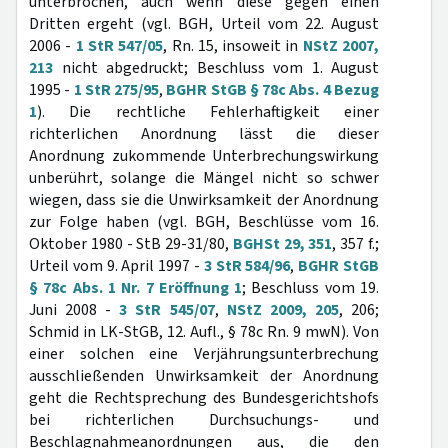
unterbrochen, auch wenn diese gegen einen
Dritten ergeht (vgl. BGH, Urteil vom 22. August
2006 -
1 StR 547/05
, Rn. 15, insoweit in
NStZ 2007,
213
nicht abgedruckt; Beschluss vom 1. August
1995 -
1 StR 275/95
,
BGHR StGB § 78c Abs. 4 Bezug
1
). Die rechtliche Fehlerhaftigkeit einer
richterlichen Anordnung lässt die dieser
Anordnung zukommende Unterbrechungswirkung
unberührt, solange die Mängel nicht so schwer
wiegen, dass sie die Unwirksamkeit der Anordnung
zur Folge haben (vgl. BGH, Beschlüsse vom 16.
Oktober 1980 - StB 29-31/80,
BGHSt 29, 351
, 357 f.;
Urteil vom 9. April 1997 -
3 StR 584/96
,
BGHR StGB
§ 78c Abs. 1 Nr. 7 Eröffnung 1
; Beschluss vom 19.
Juni 2008 -
3 StR 545/07
,
NStZ 2009, 205
, 206;
Schmid in LK-StGB, 12. Aufl., § 78c Rn. 9 mwN). Von
einer solchen eine Verjährungsunterbrechung
ausschließenden Unwirksamkeit der Anordnung
geht die Rechtsprechung des Bundesgerichtshofs
bei richterlichen Durchsuchungs- und
Beschlagnahmeanordnungen aus, die den