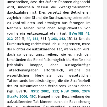
umschreiben, dass der äußere Rahmen abgedeckt
wird, innerhalb dessen die Zwangsmaßnahme
durchzuführen ist. Dies versetzt den Betroffenen
zugleich in den Stand, die Durchsuchung seinerseits
zu kontrollieren und etwaigen Ausuferungen im
Rahmen seiner rechtlichen Möglichkeiten von
vornherein entgegenzutreten (vgl.
BVerfGE 42,
212
, 219 ff.;
44, 353
, 371 f.;
103, 142
, 151 f.). Um die
Durchsuchung rechtsstaatlich zu begrenzen, muss
der Richter die aufzuklärende Tat, wenn auch kurz,
doch so genau umschreiben, wie es nach den
Umständen des Einzelfalls möglich ist. Hierfür sind
jedenfalls knappe, aber aussagekräftige
Tatsachenangaben erforderlich, welche die
wesentlichen Merkmale des gesetzlichen
Tatbestands berücksichtigen, die die Strafbarkeit
des zu subsumierenden Verhaltens kennzeichnen
(vgl. BVerfG,
NStZ 2002, 212
;
NJW 2006, 2974
;
StraFo 2006, 450
). Mängel in der Beschreibung der
aufzuklärenden Tat können durch die Bezeichnung