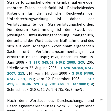
Strafverfolgungsbehörden erkennbar auf eine oder
mehrere Taten beschränkt ist. Entscheidendes
Kriterium für die sachliche Reichweite der
Unterbrechungswirkung ist daher der
Verfolgungswille der Strafverfolgungsbehörden.
Für dessen Bestimmung ist der Zweck der
jeweiligen Untersuchungshandlung maßgeblich,
der anhand des Wortlauts der Maßnahme und des
sich aus dem sonstigen Akteninhalt ergebenden
Sach- und Verfahrenszusammenhangs zu
ermitteln ist (st. Rspr.; BGH, Beschluss vom 19.
Juni 2008 -
3 StR 545/07
,
NStZ 2009, 205
, 206;
Urteile vom 22. August 2006 -
1 StR 547/05
,
NStZ
2007, 213
, 214; vom 14. Juni 2000 -
3 StR 94/00
,
NStZ 2001, 191
; vom 12. Dezember 1995 -
1 StR
491/95
,
BGHR StGB § 78c Abs. 1 Handlung 4
;
Schmid in LK-StGB, 12. Aufl., § 78c Rn. 8 mwN).
21
Nach dem Wortlaut des Durchsuchungs- und
Beschlagnahmebeschlusses vom 23. September