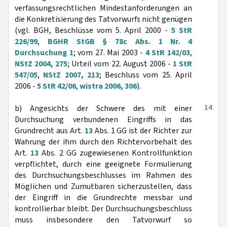
verfassungsrechtlichen Mindestanforderungen an
die Konkretisierung des Tatvorwurfs nicht genügen
(vgl. BGH, Beschlüsse vom 5. April 2000 -
5 StR
226/99
,
BGHR StGB § 78c Abs. 1 Nr. 4
Durchsuchung 1
; vom 27. Mai 2003 -
4 StR 142/03
,
NStZ 2004, 275
; Urteil vom 22. August 2006 -
1 StR
547/05
,
NStZ 2007, 213
; Beschluss vom 25. April
2006 -
5 StR 42/06
,
wistra 2006, 306
).
14
b) Angesichts der Schwere des mit einer
Durchsuchung verbundenen Eingriffs in das
Grundrecht aus Art.
13
Abs. 1 GG ist der Richter zur
Wahrung der ihm durch den Richtervorbehalt des
Art.
13
Abs. 2 GG zugewiesenen Kontrollfunktion
verpflichtet, durch eine geeignete Formulierung
des Durchsuchungsbeschlusses im Rahmen des
Möglichen und Zumutbaren sicherzustellen, dass
der Eingriff in die Grundrechte messbar und
kontrollierbar bleibt. Der Durchsuchungsbeschluss
muss insbesondere den Tatvorwurf so