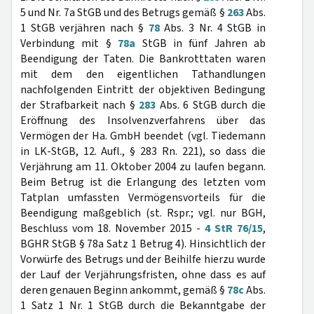
5 und Nr. 7a StGB und des Betrugs gemäß §
263
Abs.
1 StGB verjähren nach §
78
Abs. 3 Nr. 4 StGB in
Verbindung mit §
78a
StGB in fünf Jahren ab
Beendigung der Taten. Die Bankrotttaten waren
mit dem den eigentlichen Tathandlungen
nachfolgenden Eintritt der objektiven Bedingung
der Strafbarkeit nach §
283
Abs. 6 StGB durch die
Eröffnung des Insolvenzverfahrens über das
Vermögen der Ha. GmbH beendet (vgl. Tiedemann
in LK-StGB, 12. Aufl., § 283 Rn. 221), so dass die
Verjährung am 11. Oktober 2004 zu laufen begann.
Beim Betrug ist die Erlangung des letzten vom
Tatplan umfassten Vermögensvorteils für die
Beendigung maßgeblich (st. Rspr.; vgl. nur BGH,
Beschluss vom 18. November 2015 -
4 StR 76/15
,
BGHR StGB § 78a Satz 1 Betrug 4). Hinsichtlich der
Vorwürfe des Betrugs und der Beihilfe hierzu wurde
der Lauf der Verjährungsfristen, ohne dass es auf
deren genauen Beginn ankommt, gemäß §
78c
Abs.
1 Satz 1 Nr. 1 StGB durch die Bekanntgabe der