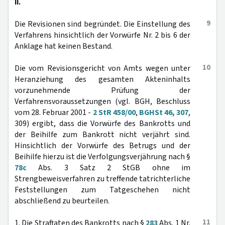
II.
9
Die Revisionen sind begründet. Die Einstellung des
Verfahrens hinsichtlich der Vorwürfe Nr. 2 bis 6 der
Anklage hat keinen Bestand.
10
Die vom Revisionsgericht von Amts wegen unter
Heranziehung des gesamten Akteninhalts
vorzunehmende Prüfung der
Verfahrensvoraussetzungen (vgl. BGH, Beschluss
vom 28. Februar 2001 -
2 StR 458/00
,
BGHSt 46, 307
,
309) ergibt, dass die Vorwürfe des Bankrotts und
der Beihilfe zum Bankrott nicht verjährt sind.
Hinsichtlich der Vorwürfe des Betrugs und der
Beihilfe hierzu ist die Verfolgungsverjährung nach §
78c
Abs. 3 Satz 2 StGB ohne im
Strengbeweisverfahren zu treffende tatrichterliche
Feststellungen zum Tatgeschehen nicht
abschließend zu beurteilen.
11
1. Die Straftaten des Bankrotts nach §
283
Abs. 1 Nr.