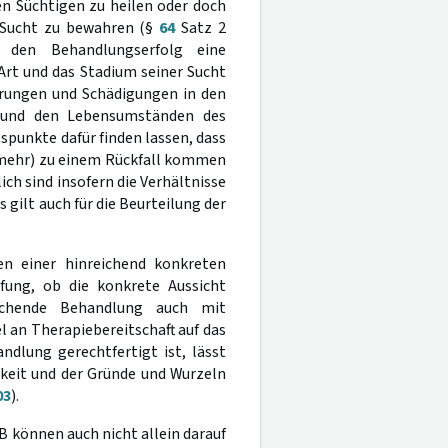
en Süchtigen zu heilen oder doch
e Sucht zu bewahren (§
64
Satz 2
r den Behandlungserfolg eine
Art und das Stadium seiner Sucht
erungen und Schädigungen in den
t und den Lebensumständen des
punkte dafür finden lassen, dass
(mehr) zu einem Rückfall kommen
ch sind insofern die Verhältnisse
gilt auch für die Beurteilung der
len einer hinreichend konkreten
üfung, ob die konkrete Aussicht
prechende Behandlung auch mit
 an Therapiebereitschaft auf das
ndlung gerechtfertigt ist, lässt
keit und der Gründe und Wurzeln
03
).
 können auch nicht allein darauf