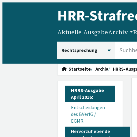
HRR
-Strafre
Aktuelle Ausgabe
Archiv
R
HRRS durchsuchen
Startseite
Archiv
HRRS-Ausg
HRRS-Ausgabe
April 2016:
Entscheidungen
des BVerfG /
EGMR
Hervorzuhebende