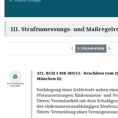
Dr. Stephan Schlegel.
III. Strafzumessungs- und Maßregelr
S. 174 (Heft 4/2016)
321. BGH 1 StR 389/15 - Beschluss vom 
München II)
Entscheidung
aufrufen
Verhängung einer Geldstrafe neben einer
(Voraussetzungen: Einkommens- und Ver
Täters: Vereinbarkeit mit dem Schuldg
des einkommensunabhängigen Strafens; 
Täters: Vermeidung eines Vermögensnach