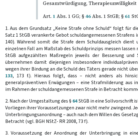
Gesamtwürdigung, Therapieunwilligkeit d
Art.
1
Abs. 1 GG; §
46
Abs. 1 StGB; §
61
St
1. Aus dem Grundsatz „Keine Strafe ohne Schuld“ folgt für di
Satz 1 StGB verankerte Gebot schuldangemessenen Strafens im
140). Während somit die Strafe dem Schuldausgleich dient 
einzelnen Fall am Maßstab des Schuldprinzips messen lassen m
StGB aufgezählten Maßregeln jeweils der Besserung und S
übernehmen damit diejenigen insbesondere individualprävent
wegen ihrer Bindung an die Schuld des Täters gerade nicht üb
133
, 173 f.). Hieraus folgt, dass – nicht anders als hinsi
generalpräventiven Erwägungen – eine Strafmilderung aus in
im Rahmen der schuldangemessenen Strafe in Betracht komme
2. Nach der Umgestaltung des §
64
StGB in eine Sollvorschrift 
Vorliegen ihrer Voraussetzungen zwar nicht mehr zwingend. J
Unterbringungsanordnung – auch nach dem Willen des Gesetzge
Betracht (vgl. BGH NStZ- RR 2008, 73 f).
3. Voraussetzung der Anordnung der Unterbringung in eine