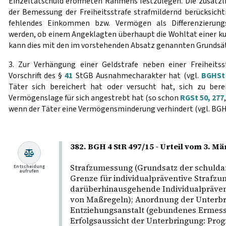
Einzeltatschuld eröffneten Rahmens festzulegen. Die zusätzl
der Bemessung der Freiheitsstrafe strafmildernd berücksicht
fehlendes Einkommen bzw. Vermögen als Differenzierung
werden, ob einem Angeklagten überhaupt die Wohltat einer kum
kann dies mit den im vorstehenden Absatz genannten Grundsät
3. Zur Verhängung einer Geldstrafe neben einer Freiheitss
Vorschrift des §
41
StGB Ausnahmecharakter hat (vgl.
BGHSt 
Täter sich bereichert hat oder versucht hat, sich zu bere
Vermögenslage für sich angestrebt hat (so schon
RGSt 50, 277
wenn der Täter eine Vermögensminderung verhindert (vgl. BG
382. BGH 4 StR 497/15 - Urteil vom 3. Mä
Strafzumessung (Grundsatz der schulda
Entscheidung
aufrufen
Grenze für individualpräventive Straf
darüberhinausgehende Individualpräve
von Maßregeln); Anordnung der Unterbri
Entziehungsanstalt (gebundenes Ermesse
Erfolgsaussicht der Unterbringung: Pro