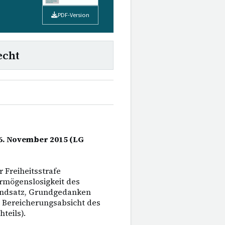
PDF-Version
echt
26. November 2015 (LG
 Freiheitsstrafe
mögenslosigkeit des
rundsatz, Grundgedanken
Bereicherungsabsicht des
teils).