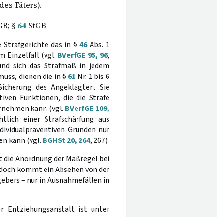
es Täters).
GB; §
64
StGB
e Strafgerichte das in §
46
Abs. 1
 Einzelfall (vgl.
BVerfGE 95, 96
,
und sich das Strafmaß in jedem
uss, dienen die in §
61
Nr. 1 bis 6
icherung des Angeklagten. Sie
iven Funktionen, die die Strafe
ernehmen kann (vgl.
BVerfGE 109,
chtlich einer Strafschärfung aus
dividualpräventiven Gründen nur
n kann (vgl.
BGHSt 20, 264
, 267).
ist die Anordnung der Maßregel bei
edoch kommt ein Absehen von der
bers – nur in Ausnahmefällen in
r Entziehungsanstalt ist unter