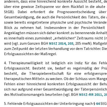
anderem, dass eine hinreichend konkrete Aussicht besteht, d
über eine gewisse Zeitspanne vor dem Rückfall in die akut
StGB). Dabei erfordert die Prognoseentscheidung übe
Gesamtwürdigung, die auch die Persönlichkeit des Täters, die 
sowie bereits eingetretene physische und psychische Veränd
Blick zu nehmen hat. Insbesondere in der Persönlichkei
Angeklagten müssen sich daher konkret zu benennende Anhalts
es innerhalb eines zumindest „erheblichen“ Zeitraums nicht 
wird (vgl. zum Ganzen BGH
NStZ 2014, 203
, 205 mwN). Maßgebli
zum Zeitpunkt der letzten Verhandlung vor dem Tatrichter. Dies 
Erfolgsaussichten der Maßregel.
4. Therapieunwilligkeit ist lediglich ein Indiz für das Feh
Erfolgsaussicht. Besteht sie, bedarf es regelmäßig der Pr
besteht, die Therapiebereitschaft für eine erfolgvers
therapeutischen Mitteln zu wecken. Ob der Schluss vom Mangel
Fehlen einer hinreichend konkreten Erfolgsaussicht der Beha
sich nur aufgrund einer Gesamtwürdigung der Täterpersönlich
des Motivationsmangels beurteilen (vgl. BGH
NStZ-RR 2011, 2
5. Fehlende Erfolgsaussichten der Unterbringung nach §
64
StGB