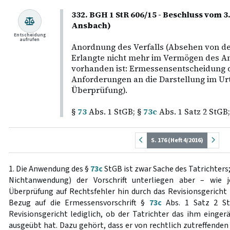
332. BGH 1 StR 606/15 - Beschluss vom 3
Ansbach)
Entscheidung
aufrufen
Anordnung des Verfalls (Absehen von d
Erlangte nicht mehr im Vermögen des A
vorhanden ist: Ermessensentscheidung d
Anforderungen an die Darstellung im Urte
Überprüfung).
§
73
Abs. 1 StGB; §
73c
Abs. 1 Satz 2 StGB
S. 176 (Heft 4/2016)
1. Die Anwendung des §
73c
StGB ist zwar Sache des Tatrichter
Nichtanwendung) der Vorschrift unterliegen aber – wie
Überprüfung auf Rechtsfehler hin durch das Revisionsgericht 
Bezug auf die Ermessensvorschrift §
73c
Abs. 1 Satz 2 St
Revisionsgericht lediglich, ob der Tatrichter das ihm einge
ausgeübt hat. Dazu gehört, dass er von rechtlich zutreffende