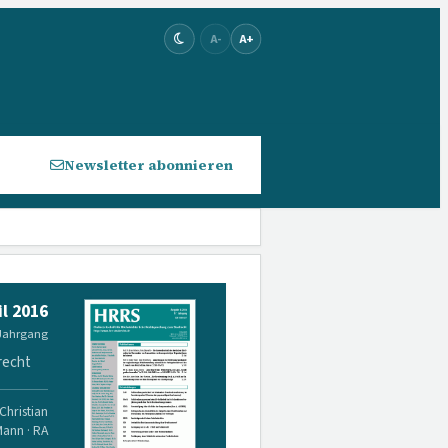
A-
A+
Newsletter abonnieren
il 2016
 Jahrgang
recht
Christian
Mann · RA