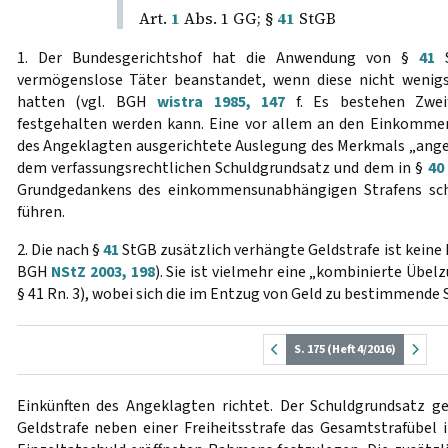
Art.
1
Abs. 1 GG; §
41
StGB
1. Der Bundesgerichtshof hat die Anwendung von §
41
S
vermögenslose Täter beanstandet, wenn diese nicht wenigs
hatten (vgl. BGH
wistra 1985, 147
f. Es bestehen Zweif
festgehalten werden kann. Eine vor allem an den Einkomme
des Angeklagten ausgerichtete Auslegung des Merkmals „ange
dem verfassungsrechtlichen Schuldgrundsatz und dem in §
40
Grundgedankens des einkommensunabhängigen Strafens sc
führen.
2. Die nach §
41
StGB zusätzlich verhängte Geldstrafe ist keine
BGH
NStZ 2003, 198
). Sie ist vielmehr eine „kombinierte Übelzu
§ 41 Rn. 3), wobei sich die im Entzug von Geld zu bestimmende
S. 175 (Heft 4/2016)
Einkünften des Angeklagten richtet. Der Schuldgrundsatz g
Geldstrafe neben einer Freiheitsstrafe das Gesamtstrafübel 