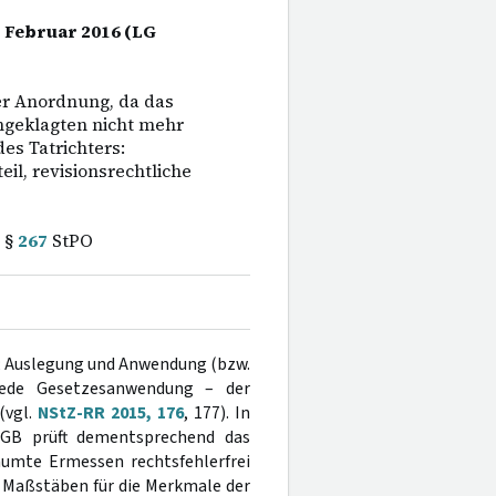
. Februar 2016 (LG
er Anordnung, da das
ngeklagten nicht mehr
es Tatrichters:
il, revisionsrechtliche
; §
267
StPO
s; Auslegung und Anwendung (bzw.
 jede Gesetzesanwendung – der
(vgl.
NStZ-RR 2015, 176
, 177). In
GB prüft dementsprechend das
räumte Ermessen rechtsfehlerfrei
n Maßstäben für die Merkmale der