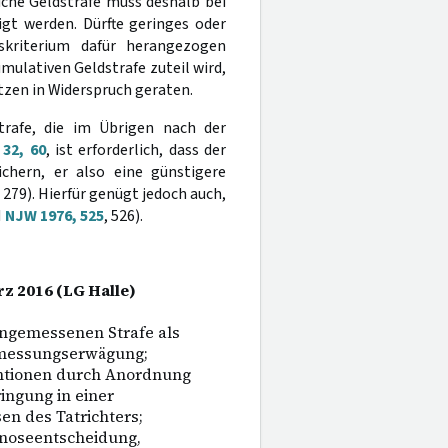
iche Geldstrafe muss deshalb bei
igt werden. Dürfte geringes oder
skriterium dafür herangezogen
ulativen Geldstrafe zuteil wird,
zen in Widerspruch geraten.
trafe, die im Übrigen nach der
32, 60
, ist erforderlich, dass der
ichern, er also eine günstigere
, 279). Hierfür genügt jedoch auch,
H
NJW 1976, 525
, 526).
rz 2016 (LG Halle)
ngemessenen Strafe als
zumessungserwägung;
ntionen durch Anordnung
ngung in einer
n des Tatrichters;
gnoseentscheidung,