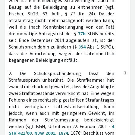
2014 ist ein eindeutiges Strafverlangen auch in
Bezug auf die Beleidigung zu entnehmen (vgl.
Fischer, StGB, 63. Aufl., § 77 Rn. 24). Da der
Strafantrag nicht mehr nachgeholt werden kann,
weil die (nach Kenntniserlangung von der Tat)
dreimonatige Antragsfrist des §
77b
StGB bereits
seit Ende Dezember 2014 abgelaufen ist, ist der
Schuldspruch dahin zu ändern (§
354
Abs. 1 StPO),
dass die Verurteilung wegen der tateinheitlich
begangenen Beleidigung entfällt.
3
2. Die Schuldspruchänderung lässt den
Strafausspruch unberührt. Die Strafkammer hat
zwar strafschärfend gewertet, dass der Angeklagte
zwei Straftatbestände verwirklicht hat. Eine wegen
Fehlens eines rechtzeitig gestellten Strafantrages
nicht verfolgbare Tatbestandserfüllung kann
jedoch, wenn auch mit geringerem Gewicht, im
Rahmen der Strafzumessung berücksichtigt
werden (vgl. BGH, Urteil vom 22. Februar 2001 -
4
StR 421/00
,
NJW 2001, 1874
, 1876; Beschluss vom