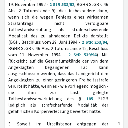
19. November 1992 -
2 StR 538/92
, BGHR StGB § 46
Abs. 2 Tatumstände 9); dies insbesondere dann,
wenn sich die wegen Fehlens eines wirksamen
Strafantrags nicht verfolgbare
Tatbestandserfüllung als straferschwerende
Modalität des zu ahndenden Delikts darstellt
(BGH, Beschluss vom 29. Juni 1994 -
2 StR 253/94
,
BGHR StGB § 46 Abs. 2 Tatumstände 12; Beschluss
vom 11. November 1994 -
2 StR 539/94
). Mit
Rücksicht auf die Gesamtumstände der von dem
Angeklagten begangenen Tat kann
ausgeschlossen werden, dass das Landgericht den
Angeklagten zu einer geringeren Freiheitsstrafe
verurteilt hätte, wenn es - wie vorliegend möglich -
die ihm zur Last gelegte
Tatbestandsverwirklichung des §
185
StGB
lediglich als strafschärfende Modalität der
gefährlichen Körperverletzung bewertet hätte.
4
3. Soweit im Urteilstenor entgegen der