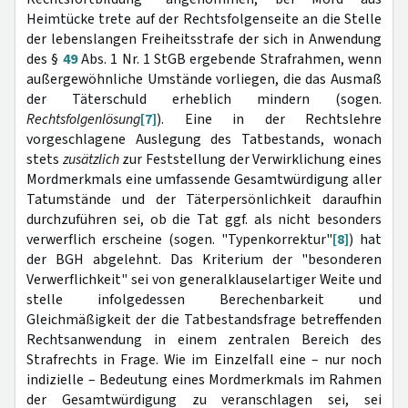
Heimtücke trete auf der Rechtsfolgenseite an die Stelle
der lebenslangen Freiheitsstrafe der sich in Anwendung
des §
49
Abs. 1 Nr. 1 StGB ergebende Strafrahmen, wenn
außergewöhnliche Umstände vorliegen, die das Ausmaß
der Täterschuld erheblich mindern (sogen.
Rechtsfolgenlösung
[7]
). Eine in der Rechtslehre
vorgeschlagene Auslegung des Tatbestands, wonach
stets
zusätzlich
zur Feststellung der Verwirklichung eines
Mordmerkmals eine umfassende Gesamtwürdigung aller
Tatumstände und der Täterpersönlichkeit daraufhin
durchzuführen sei, ob die Tat ggf. als nicht besonders
verwerflich erscheine (sogen. "Typenkorrektur"
[8]
) hat
der BGH abgelehnt. Das Kriterium der "besonderen
Verwerflichkeit" sei von generalklauselartiger Weite und
stelle infolgedessen Berechenbarkeit und
Gleichmäßigkeit der die Tatbestandsfrage betreffenden
Rechtsanwendung in einem zentralen Bereich des
Strafrechts in Frage. Wie im Einzelfall eine – nur noch
indizielle – Bedeutung eines Mordmerkmals im Rahmen
der Gesamtwürdigung zu veranschlagen sei, sei