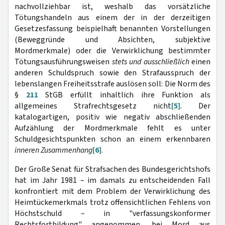
nachvollziehbar ist, weshalb das vorsätzliche
Tötungshandeln aus einem der in der derzeitigen
Gesetzesfassung beispielhaft benannten Vorstellungen
(Beweggründe und Absichten, subjektive
Mordmerkmale) oder die Verwirklichung bestimmter
Tötungsausführungsweisen
stets und ausschließlich
einen
anderen Schuldspruch sowie den Strafausspruch der
lebenslangen Freiheitsstrafe auslösen soll: Die Norm des
§
211
StGB erfüllt inhaltlich ihre Funktion als
allgemeines Strafrechtsgesetz nicht
[5]
. Der
katalogartigen, positiv wie negativ abschließenden
Aufzählung der Mordmerkmale fehlt es unter
Schuldgesichtspunkten schon an einem erkennbaren
inneren Zusammenhang
[6]
.
Der Große Senat für Strafsachen des Bundesgerichtshofs
hat im Jahr 1981 – im damals zu entscheidenden Fall
konfrontiert mit dem Problem der Verwirklichung des
Heimtückemerkmals trotz offensichtlichen Fehlens von
Höchstschuld – in "verfassungskonformer
Rechtsfortbildung" angenommen, bei Mord aus