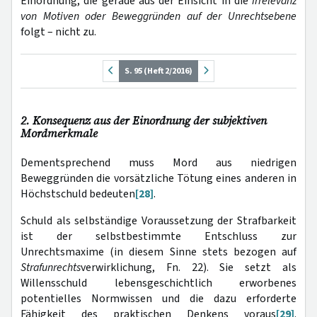
Einordnung, die gerade aus der Einsicht in die
Irrelevanz
von Motiven oder Beweggründen auf der Unrechtsebene
folgt – nicht zu.
S. 95 (Heft 2/2016)
2. Konsequenz aus der Einordnung der subjektiven
Mordmerkmale
Dementsprechend muss Mord aus niedrigen
Beweggründen die vorsätzliche Tötung eines anderen in
Höchstschuld bedeuten
[28]
.
Schuld als selbständige Voraussetzung der Strafbarkeit
ist der selbstbestimmte Entschluss zur
Unrechtsmaxime (in diesem Sinne stets bezogen auf
Strafunrechts
verwirklichung, Fn. 22). Sie setzt als
Willensschuld lebensgeschichtlich erworbenes
potentielles Normwissen und die dazu erforderte
Fähigkeit des praktischen Denkens voraus
[29]
.