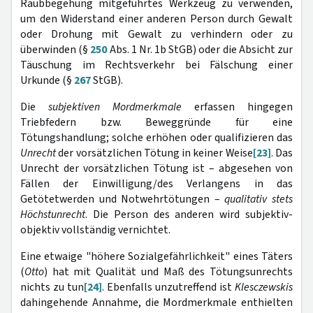
Raubbegehung mitgeführtes Werkzeug zu verwenden,
um den Widerstand einer anderen Person durch Gewalt
oder Drohung mit Gewalt zu verhindern oder zu
überwinden (§
250
Abs. 1 Nr. 1b StGB) oder die Absicht zur
Täuschung im Rechtsverkehr bei Fälschung einer
Urkunde (§
267
StGB).
Die
subjektiven Mordmerkmale
erfassen hingegen
Triebfedern bzw. Beweggründe für eine
Tötungshandlung; solche erhöhen oder qualifizieren das
Unrecht
der vorsätzlichen Tötung in keiner Weise
[23]
. Das
Unrecht der vorsätzlichen Tötung ist – abgesehen von
Fällen der Einwilligung/des Verlangens in das
Getötetwerden und Notwehrtötungen –
qualitativ stets
Höchstunrecht
. Die Person des anderen wird subjektiv-
objektiv vollständig vernichtet.
Eine etwaige "höhere Sozialgefährlichkeit" eines Täters
(
Otto
) hat mit Qualität und Maß des Tötungsunrechts
nichts zu tun
[24]
. Ebenfalls unzutreffend ist
Klesczewskis
dahingehende Annahme, die Mordmerkmale enthielten