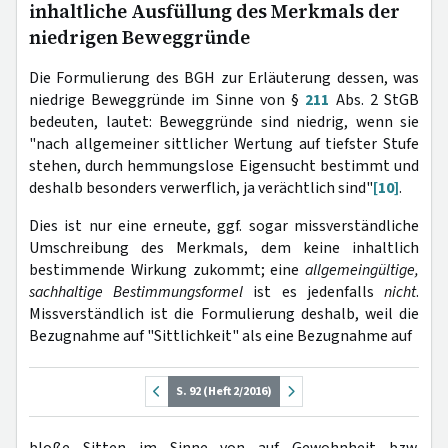
inhaltliche Ausfüllung des Merkmals der
niedrigen Beweggründe
Die Formulierung des BGH zur Erläuterung dessen, was
niedrige Beweggründe im Sinne von §
211
Abs. 2 StGB
bedeuten, lautet: Beweggründe sind niedrig, wenn sie
"nach allgemeiner sittlicher Wertung auf tiefster Stufe
stehen, durch hemmungslose Eigensucht bestimmt und
deshalb besonders verwerflich, ja verächtlich sind"
[10]
.
Dies ist nur eine erneute, ggf. sogar missverständliche
Umschreibung des Merkmals, dem keine inhaltlich
bestimmende Wirkung zukommt; eine
allgemeingültige,
sachhaltige Bestimmungsformel
ist es jedenfalls
nicht
.
Missverständlich ist die Formulierung deshalb, weil die
Bezugnahme auf "Sittlichkeit" als eine Bezugnahme auf
S. 92 (Heft 2/2016)
bloße Sitten im Sinne von auf Gewohnheit bzw.