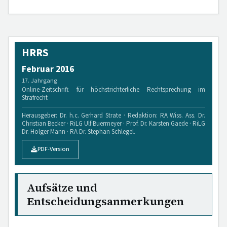
HRRS
Februar 2016
17. Jahrgang
Online-Zeitschrift für höchstrichterliche Rechtsprechung im
Strafrecht
Herausgeber: Dr. h.c. Gerhard Strate · Redaktion: RA Wiss. Ass. Dr.
Christian Becker · RiLG Ulf Buermeyer · Prof. Dr. Karsten Gaede · RiLG
Dr. Holger Mann · RA Dr. Stephan Schlegel.
PDF-Version
Aufsätze und
Entscheidungsanmerkungen