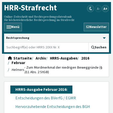
HRR
-Strafrecht
A-
A+
Online-Zeitschrift und Rechtsprechungsdatenbank
für höchstrichterliche Rechtsprechung im Strafrecht
Menü
Newsletter
HRRS durchsuchen
Suchen
Startseite
Archiv
HRRS-Ausgaben
2016
Februar
- Zum Mordmerkmal der niedrigen Beweggründe (§
Helmers
211 Abs. 2 StGB)
HRRS-Ausgabe Februar 2016:
Entscheidungen des BVerfG / EGMR
Hervorzuhebende Entscheidungen des BGH