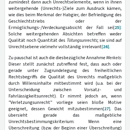
zumindest dann auch Unrechtselemente, wenn in ihnen
weitergehende (Unrechts-)Ziele zum Ausdruck kämen,
wie dies beim Merkmal der Habgier, der Befriedigung des
Geschlechtstriebs oder der
Ermöglichungs-/Verdeckungsabsicht der Fall sei
[25]
:
Solche weitergehenden Absichten betreffen weder
Qualität noch Quantität des
Tötungsunrechts
; sie sind auf
Unrechtsebene vielmehr vollständig irrelevant
[26]
.
Zu pauschal ist auch die diesbezügliche Annahme
Merkels
:
Dieser stellt zunächst zutreffend fest, dass auch oder
gerade unter Zugrundelegung des freiheitlichen
Rechtsbegriffs die Qualität des Unrechts maßgeblich
durch Willensinhalte mitbestimmt wird (u.a. bei der
Unterscheidung zwischen Vorsatz- und
Fahrlässigkeitsunrecht). Er nimmt jedoch an, wenn
"Verletzungsunrecht" vorliege seien bloße Motive
geeignet, dessen Gewicht mitzubestimmen
[27]
. Das
übersieht gerade das maßgebliche
Unrechtsbestimmungskriterium: Wenn eine
Überschreitung (bzw. der Beginn einer Überschreitung)