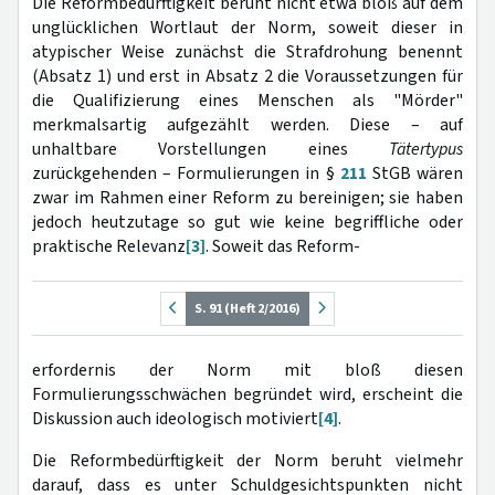
Die Reformbedürftigkeit beruht nicht etwa bloß auf dem
unglücklichen Wortlaut der Norm, soweit dieser in
atypischer Weise zunächst die Strafdrohung benennt
(Absatz 1) und erst in Absatz 2 die Voraussetzungen für
die Qualifizierung eines Menschen als "Mörder"
merkmalsartig aufgezählt werden. Diese – auf
unhaltbare Vorstellungen eines
Tätertypus
zurückgehenden – Formulierungen in §
211
StGB wären
zwar im Rahmen einer Reform zu bereinigen; sie haben
jedoch heutzutage so gut wie keine begriffliche oder
praktische Relevanz
[3]
. Soweit das Reform-
S. 91 (Heft 2/2016)
erfordernis der Norm mit bloß diesen
Formulierungsschwächen begründet wird, erscheint die
Diskussion auch ideologisch motiviert
[4]
.
Die Reformbedürftigkeit der Norm beruht vielmehr
darauf, dass es unter Schuldgesichtspunkten nicht