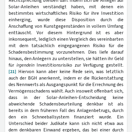
Rechtsprechung bleiben darf. Indem sich die Anleger auf
Solar-Anleihen verständigt haben, mit denen ein
bestimmtes wirtschaftliches Risiko für ihre Investition
einherging, wurde diese Disposition durch die
Anschaffung von Kunstgegenständen in vollem Umfang
enttäuscht. Vor diesem Hintergrund ist es aber
inkonsequent, lediglich einen Vergleich des vereinbarten
mit dem tatsächlich eingegangenen Risiko für die
Schadensbestimmung vorzunehmen. Dies liefe darauf
hinaus, den Anlegern zu unterstellen, sie hätten ihr Geld
für
irgendein
Investitionsrisiko zur Verfügung gestellt.
[21]
Hiervon kann aber keine Rede sein, was letztlich
auch der BGH anerkennt, indem er die Rückerstattung
des Nennwerts als Ausgangspunkt für die Errechnung des
Vermögensschadens wählt. Auch insoweit offenbart sich,
dass in der Solar-Anleihen-Entscheidung keine
abweichende Schadensbeurteilung denkbar ist als
bereits in dem früheren Fall des Anlagenbetrugs, durch
den ein Schneeballsystem finanziert wurde. Ein
Unterschied beider Judikate kann sich nicht etwa aus
dem denkbaren Einwand ergeben, das bei einer durch