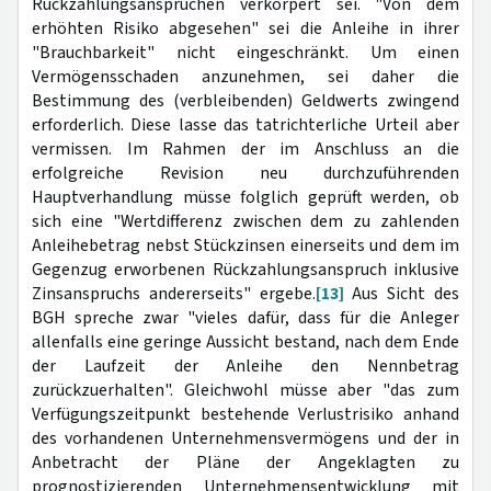
Rückzahlungsansprüchen verkörpert sei. "Von dem
erhöhten Risiko abgesehen" sei die Anleihe in ihrer
"Brauchbarkeit" nicht eingeschränkt. Um einen
Vermögensschaden anzunehmen, sei daher die
Bestimmung des (verbleibenden) Geldwerts zwingend
erforderlich. Diese lasse das tatrichterliche Urteil aber
vermissen. Im Rahmen der im Anschluss an die
erfolgreiche Revision neu durchzuführenden
Hauptverhandlung müsse folglich geprüft werden, ob
sich eine "Wertdifferenz zwischen dem zu zahlenden
Anleihebetrag nebst Stückzinsen einerseits und dem im
Gegenzug erworbenen Rückzahlungsanspruch inklusive
Zinsanspruchs andererseits" ergebe.
[13]
Aus Sicht des
BGH spreche zwar "vieles dafür, dass für die Anleger
allenfalls eine geringe Aussicht bestand, nach dem Ende
der Laufzeit der Anleihe den Nennbetrag
zurückzuerhalten". Gleichwohl müsse aber "das zum
Verfügungszeitpunkt bestehende Verlustrisiko anhand
des vorhandenen Unternehmensvermögens und der in
Anbetracht der Pläne der Angeklagten zu
prognostizierenden Unternehmensentwicklung mit