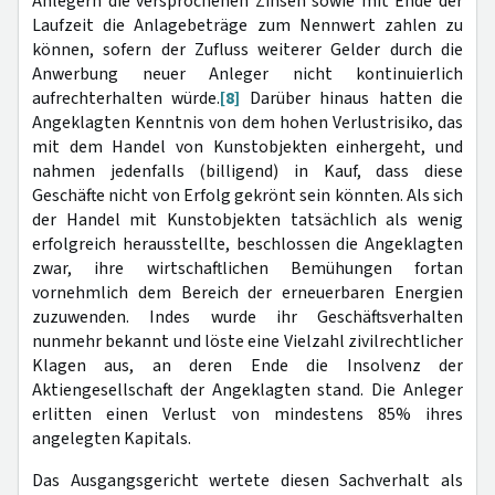
Anlegern die versprochenen Zinsen sowie mit Ende der
Laufzeit die Anlagebeträge zum Nennwert zahlen zu
können, sofern der Zufluss weiterer Gelder durch die
Anwerbung neuer Anleger nicht kontinuierlich
aufrechterhalten würde.
[8]
Darüber hinaus hatten die
Angeklagten Kenntnis von dem hohen Verlustrisiko, das
mit dem Handel von Kunstobjekten einhergeht, und
nahmen jedenfalls (billigend) in Kauf, dass diese
Geschäfte nicht von Erfolg gekrönt sein könnten. Als sich
der Handel mit Kunstobjekten tatsächlich als wenig
erfolgreich herausstellte, beschlossen die Angeklagten
zwar, ihre wirtschaftlichen Bemühungen fortan
vornehmlich dem Bereich der erneuerbaren Energien
zuzuwenden. Indes wurde ihr Geschäftsverhalten
nunmehr bekannt und löste eine Vielzahl zivilrechtlicher
Klagen aus, an deren Ende die Insolvenz der
Aktiengesellschaft der Angeklagten stand. Die Anleger
erlitten einen Verlust von mindestens 85% ihres
angelegten Kapitals.
Das Ausgangsgericht wertete diesen Sachverhalt als