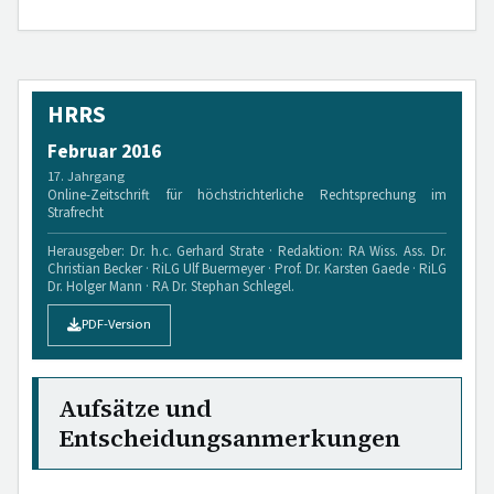
HRRS
Februar 2016
17. Jahrgang
Online-Zeitschrift für höchstrichterliche Rechtsprechung im
Strafrecht
Herausgeber: Dr. h.c. Gerhard Strate · Redaktion: RA Wiss. Ass. Dr.
Christian Becker · RiLG Ulf Buermeyer · Prof. Dr. Karsten Gaede · RiLG
Dr. Holger Mann · RA Dr. Stephan Schlegel.
PDF-Version
Aufsätze und
Entscheidungsanmerkungen