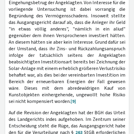
Eingehungsbetrug der Angeklagten. Von Interesse für die
vorliegende Untersuchung ist dabei vorrangig die
Begründung des Vermögensschadens. Insoweit stellte
das Ausgangsgericht darauf ab, dass die Anleger ihr Geld
"in etwas völlig anderes", "nämlich in ein aliud"
gegenüber dem ihnen Versprochenen investiert hätten.
An diesem hätten sie aber kein Interesse. Grund dafür sei
der Umstand, dass ihr Zins- und Rückzahlungsanspruch
infolge der tatsächlich seitens der Angeklagten
beabsichtigten Investitionsart bereits bei Zeichnung der
Solar-Anlage mit einem erheblich größeren Verlustrisiko
behaftet war, als dies bei der vereinbarten Investition im
Bereich der erneuerbaren Energien der Fall gewesen
wäre. Dieses mit dem abredewidrigen Kauf von
Kunstobjekten einhergehende, ungewollt hohe Risiko
sei nicht kompensiert worden.
[9]
Auf die Revision der Angeklagten hat der BGH das Urteil
des Landgerichts indes aufgehoben. Im Zentrum seiner
Entscheidung steht die Rüge, das Ausgangsgericht habe
den für die Verurteilung nach §
263
StGB erforderlichen