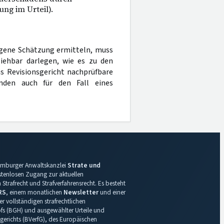
ng im Urteil).
igene Schätzung ermitteln, muss
ziehbar darlegen, wie es zu den
as Revisionsgericht nachprüfbare
ünden auch für den Fall eines
 Hamburger Anwaltskanzlei
Strate und
ostenlosen Zugang zur aktuellen
Strafrecht und Strafverfahrensrecht. Es besteht
RS
, einem monatlichen
Newsletter
und einer
r vollständigen strafrechtlichen
s (BGH) und ausgewählter Urteile und
gerichts (BVerfG), des Europäischen