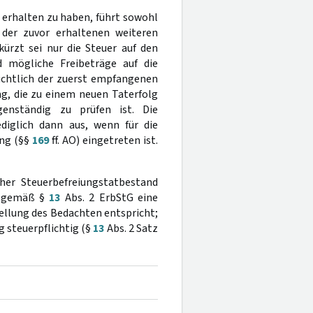
 erhalten zu haben, führt sowohl
h der zuvor erhaltenen weiteren
ürzt sei nur die Steuer auf den
d mögliche Freibeträge auf die
ichtlich der zuerst empfangenen
g, die zu einem neuen Taterfolg
genständig zu prüfen ist. Die
diglich dann aus, wenn für die
ung (§§
169
ff. AO) eingetreten ist.
her Steuerbefreiungstatbestand
t gemäß §
13
Abs. 2 ErbStG eine
llung des Bedachten entspricht;
 steuerpflichtig (§
13
Abs. 2 Satz