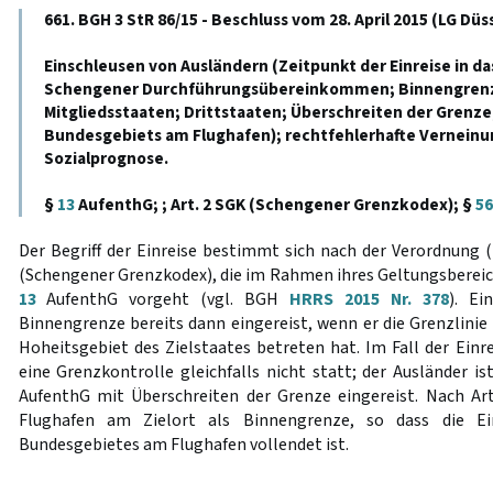
661. BGH 3 StR 86/15 - Beschluss vom 28. April 2015 (LG Düs
Einschleusen von Ausländern (Zeitpunkt der Einreise in d
Schengener Durchführungsübereinkommen; Binnengrenz
Mitgliedsstaaten; Drittstaaten; Überschreiten der Grenze
Bundesgebiets am Flughafen); rechtfehlerhafte Verneinu
Sozialprognose.
§
13
AufenthG; ; Art. 2 SGK (Schengener Grenzkodex); §
56
Der Begriff der Einreise bestimmt sich nach der Verordnung 
(Schengener Grenzkodex), die im Rahmen ihres Geltungsbereic
13
AufenthG vorgeht (vgl. BGH
HRRS 2015 Nr. 378
). Ei
Binnengrenze bereits dann eingereist, wenn er die Grenzlinie 
Hoheitsgebiet des Zielstaates betreten hat. Im Fall der Einr
eine Grenzkontrolle gleichfalls nicht statt; der Ausländer i
AufenthG mit Überschreiten der Grenze eingereist. Nach Art.
Flughafen am Zielort als Binnengrenze, so dass die E
Bundesgebietes am Flughafen vollendet ist.