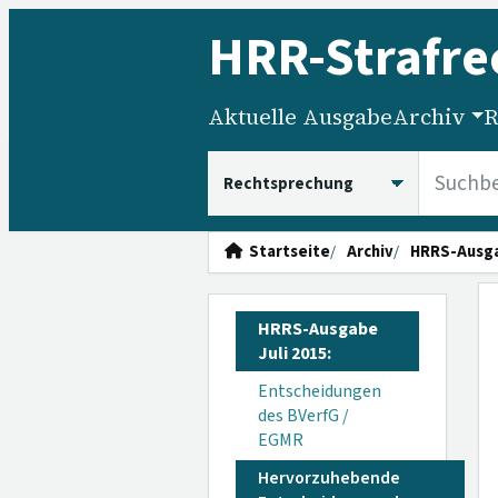
HRR
-Strafre
Aktuelle Ausgabe
Archiv
R
HRRS durchsuchen
Startseite
Archiv
HRRS-Ausg
HRRS-Ausgabe
Juli 2015:
Entscheidungen
des BVerfG /
EGMR
Hervorzuhebende