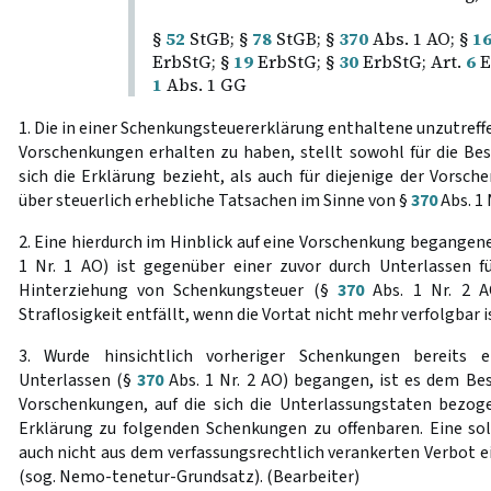
§
52
StGB; §
78
StGB; §
370
Abs. 1 AO; §
1
ErbStG; §
19
ErbStG; §
30
ErbStG; Art.
6
E
1
Abs. 1 GG
1. Die in einer Schenkungsteuererklärung enthaltene unzutref
Vorschenkungen erhalten zu haben, stellt sowohl für die Bes
sich die Erklärung bezieht, als auch für diejenige der Vorsc
über steuerlich erhebliche Tatsachen im Sinne von §
370
Abs. 1 
2. Eine hierdurch im Hinblick auf eine Vorschenkung begangen
1 Nr. 1 AO) ist gegenüber einer zuvor durch Unterlassen 
Hinterziehung von Schenkungsteuer (§
370
Abs. 1 Nr. 2 A
Straflosigkeit entfällt, wenn die Vortat nicht mehr verfolgbar i
3. Wurde hinsichtlich vorheriger Schenkungen bereits e
Unterlassen (§
370
Abs. 1 Nr. 2 AO) begangen, ist es dem Be
Vorschenkungen, auf die sich die Unterlassungstaten bezo
Erklärung zu folgenden Schenkungen zu offenbaren. Eine so
auch nicht aus dem verfassungsrechtlich verankerten Verbot 
(sog. Nemo-tenetur-Grundsatz). (Bearbeiter)