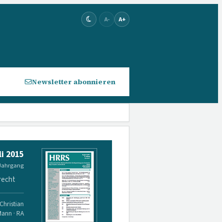
A-
A+
Newsletter abonnieren
li 2015
 Jahrgang
recht
Christian
Mann · RA