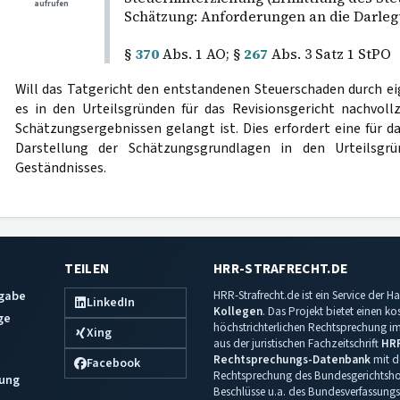
aufrufen
Schätzung: Anforderungen an die Darlegu
§
370
Abs. 1 AO; §
267
Abs. 3 Satz 1 StPO
Will das Tatgericht den entstandenen Steuerschaden durch e
es in den Urteilsgründen für das Revisionsgericht nachvoll
Schätzungsergebnissen gelangt ist. Dies erfordert eine für d
Darstellung der Schätzungsgrundlagen in den Urteilsgr
Geständnisses.
TEILEN
HRR-STRAFRECHT.DE
sgabe
HRR-Strafrecht.de ist ein Service der
LinkedIn
Kollegen
. Das Projekt bietet einen k
ge
höchstrichterlichen Rechtsprechung im 
Xing
aus der juristischen Fachzeitschrift
HR
Rechtsprechungs-Datenbank
mit de
Facebook
Rechtsprechung des Bundesgerichtshof
ung
Beschlüsse u.a. des Bundesverfassungs