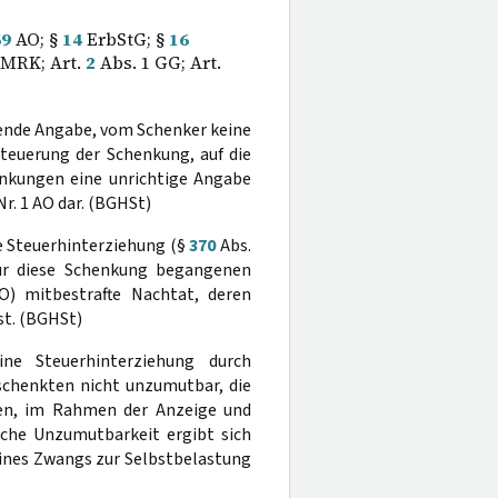
69
AO; §
14
ErbStG; §
16
MRK; Art.
2
Abs. 1 GG; Art.
fende Angabe, vom Schenker keine
teuerung der Schenkung, auf die
henkungen eine unrichtige Angabe
Nr. 1 AO dar. (BGHSt)
e Steuerhinterziehung (§
370
Abs.
für diese Schenkung begangenen
O) mitbestrafte Nachtat, deren
st. (BGHSt)
ine Steuerhinterziehung durch
schenkten nicht unzumutbar, die
gen, im Rahmen der Anzeige und
lche Unzumutbarkeit ergibt sich
eines Zwangs zur Selbstbelastung