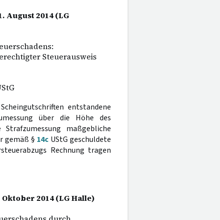
1. August 2014 (LG
teuerschadens:
erechtigter Steuerausweis
UStG
Scheingutschriften entstandene
fzumessung über die Höhe des
ie Strafzumessung maßgebliche
der gemäß §
14c
UStG geschuldete
orsteuerabzugs Rechnung tragen
. Oktober 2014 (LG Halle)
euerschadens durch