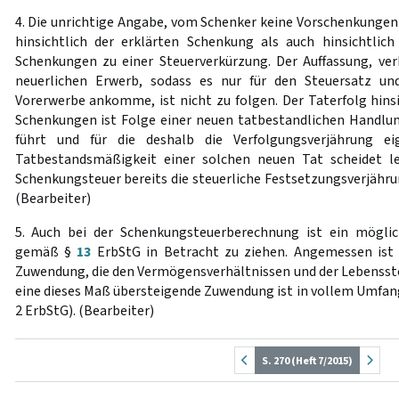
4. Die unrichtige Angabe, vom Schenker keine Vorschenkungen
hinsichtlich der erklärten Schenkung als auch hinsichtlic
Schenkungen zu einer Steuerverkürzung. Der Auffassung, verk
neuerlichen Erwerb, sodass es nur für den Steuersatz un
Vorerwerbe ankomme, ist nicht zu folgen. Der Taterfolg hins
Schenkungen ist Folge einer neuen tatbestandlichen Handlun
führt und für die deshalb die Verfolgungsverjährung ei
Tatbestandsmäßigkeit einer solchen neuen Tat scheidet le
Schenkungsteuer bereits die steuerliche Festsetzungsverjähr
(Bearbeiter)
5. Auch bei der Schenkungsteuerberechnung ist ein möglic
gemäß §
13
ErbStG in Betracht zu ziehen. Angemessen is
Zuwendung, die den Vermögensverhältnissen und der Lebensste
eine dieses Maß übersteigende Zuwendung ist in vollem Umfang
2 ErbStG). (Bearbeiter)
S. 270 (Heft 7/2015)