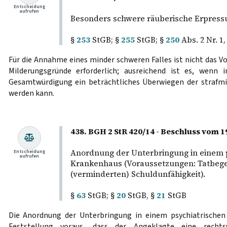
Entscheidung
aufrufen
Besonders schwere räuberische Erpressu
§
253
StGB; §
255
StGB; §
250
Abs. 2 Nr. 1,
Für die Annahme eines minder schweren Falles ist nicht das 
Milderungsgründe erforderlich; ausreichend ist es, wenn
Gesamtwürdigung ein beträchtliches Überwiegen der strafmi
werden kann.
438. BGH 2 StR 420/14 - Beschluss vom 1
Anordnung der Unterbringung in einem 
Entscheidung
aufrufen
Krankenhaus (Voraussetzungen: Tatbeg
(verminderten) Schuldunfähigkeit).
§
63
StGB; §
20
StGB, §
21
StGB
Die Anordnung der Unterbringung in einem psychiatrischen 
Feststellung voraus, dass der Angeklagte eine recht