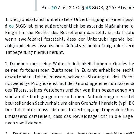
Art.
20
Abs. 3 GG; §
63
StGB; § 267 Abs. 6 
1. Die grundsätzlich unbefristete Unterbringung in einem ps
§
63
StGB ist eine außerordentlich belastende Maßnahme, di
Eingriff in die Rechte des Betroffenen darstellt. Sie darf d
wenn zweifelsfrei feststeht, dass der Unterzubringende be
aufgrund eines psychischen Defekts schuldunfähig oder ver
Tatbegehung hierauf beruht.
2. Daneben muss eine Wahrscheinlichkeit höheren Grades be
seines fortdauernden Zustandes in Zukunft erhebliche rech
erwartenden Taten müssen schwere Störungen des Rechts
notwendige Prognose ist auf der Grundlage einer umfassend
des Täters, seines Vorlebens und der von ihm begangenen Anl
sind an die Darlegungen umso höhere Anforderungen zu stel
beurteilenden Sachverhalt um einen Grenzfall handelt (vgl. 
Der Tatrichter muss die eine Unterbringung tragenden Ums
umfassend darstellen, dass das Revisionsgericht in die Lage
nachzuvollziehen.