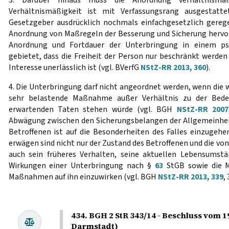
3. Darüber hinaus muss die Anordnung verhältnismä
Verhältnismäßigkeit ist mit Verfassungsrang ausgestatt
Gesetzgeber ausdrücklich nochmals einfachgesetzlich gereg
Anordnung von Maßregeln der Besserung und Sicherung hervor
Anordnung und Fortdauer der Unterbringung in einem ps
gebietet, dass die Freiheit der Person nur beschränkt werden 
Interesse unerlässlich ist (vgl. BVerfG
NStZ-RR 2013, 360
).
4. Die Unterbringung darf nicht angeordnet werden, wenn die
sehr belastende Maßnahme außer Verhältnis zu der Bed
erwartenden Taten stehen würde (vgl. BGH
NStZ-RR 2007
Abwägung zwischen den Sicherungsbelangen der Allgemeinhei
Betroffenen ist auf die Besonderheiten des Falles einzugehe
erwägen sind nicht nur der Zustand des Betroffenen und die vo
auch sein früheres Verhalten, seine aktuellen Lebensumstä
Wirkungen einer Unterbringung nach §
63
StGB sowie die Mö
Maßnahmen auf ihn einzuwirken (vgl. BGH
NStZ-RR 2013, 339
, 
434. BGH 2 StR 343/14 - Beschluss vom 1
Darmstadt)