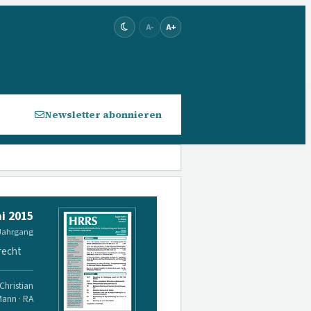
A-
A+
Newsletter abonnieren
i 2015
 Jahrgang
recht
Christian
Mann · RA