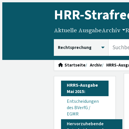
HRR
-Strafre
Aktuelle Ausgabe
Archiv
R
HRRS durchsuchen
Startseite
Archiv
HRRS-Ausg
HRRS-Ausgabe
Mai 2015:
Entscheidungen
des BVerfG /
EGMR
Hervorzuhebende