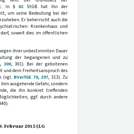
ßig sein. Der Grundsatz der
et. In §
62
StGB hat ihn der
elt, um seine Bedeutung bei der
zuheben. Er beherrscht auch die
ychiatrischen Krankenhaus und
darf, soweit dies im öffentlichen
 wegen ihrer unbestimmten Dauer
eutung der begangenen und zu
, 300
, 301). Bei der gebotenen
t und dem Freiheitsanspruch des
n (vgl.
BVerfGE 70, 297
, 313). Zu
n ihm ausgehende Gefahr, sondern
nde, die ihn konkret treffenden
glichkeiten, ggf. durch andere
340).
9. Februar 2015 (LG