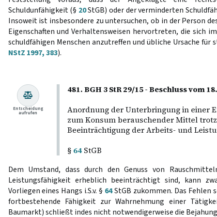
Schuldunfähigkeit (§
20
StGB) oder der verminderten Schuldfäh
Insoweit ist insbesondere zu untersuchen, ob in der Person de
Eigenschaften und Verhaltensweisen hervortreten, die sich i
schuldfähigen Menschen anzutreffen und übliche Ursache für st
NStZ 1997, 383
).
481. BGH 3 StR 29/15 - Beschluss vom 18
Anordnung der Unterbringung in einer E
Entscheidung
aufrufen
zum Konsum berauschender Mittel trotz 
Beeinträchtigung der Arbeits- und Leistu
§
64
StGB
Dem Umstand, dass durch den Genuss von Rauschmitteln 
Leistungsfähigkeit erheblich beeinträchtigt sind, kann zw
Vorliegen eines Hangs i.S.v. §
64
StGB zukommen. Das Fehlen so
fortbestehende Fähigkeit zur Wahrnehmung einer Tätigke
Baumarkt) schließt indes nicht notwendigerweise die Bejahung