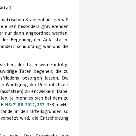
Satz 1
ychiatrischen Krankenhaus gemäß
e einen besonders gravierenden
aher nur dann angeordnet werden,
i der Begehung der Anlasstaten
mindert schuldfähig war und die
stehen, der Täter werde infolge
tswidrige Taten begehen; die zu
friedens besorgen lassen. Die
en Würdigung der Persönlichkeit
asstat(en) zu entwickeln. Dabei
len, je mehr es sich bei dem zu
BGH
NStZ-RR 2012, 337
, 338 mwN).
tände in den Urteilsgründen so
 versetzt wird, die Entscheidung