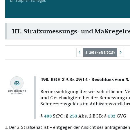
Dr. Stephan Schlegel.
III. Strafzumessungs- und Maßregelr
S. 203 (Heft 5/2015)
498. BGH 3 ARs 29/14 - Beschluss vom 5
Berücksichtigung der wirtschaftlichen Ve
Entscheidung
aufrufen
und Geschädigtem bei der Bemessung d
Schmerzensgeldes im Adhäsionsverfahre
§
403
StPO; §
253
Abs. 2 BGB; §
132
GVG
1. Der 3. Strafsenat ist – entgegen der Ansicht des anfragenden