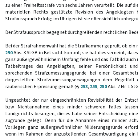
zu einer Freiheitsstrafe von sechs Jahren verurteilt. Die auf 
materiellen Rechts gestützte Revision des Angeklagten
Strafausspruch Erfolg; im Übrigen ist sie offensichtlich unbegr
Der Strafausspruch begegnet durchgreifenden rechtlichen Bed
Bei der Strafrahmenwahl hat die Strafkammer geprüft, ob ein 
250
Abs. 3 StGB in Betracht kommt; sie hat dies verneint, da 
ganz außergewöhnlichem Umfang fehle und das Tatbild auch 
Tatbeitrages des Angeklagten, seiner Persönlichkeit u
sprechenden Strafzumessungsgründe bei einer Gesamtbet
dargestellten Strafzumessungserwägungen dem Regelfall 
räuberischen Erpressung gemäß §§
253
,
255
,
250
Abs. 2 Nr. 1 S
Ungeachtet der nur eingeschränkten Revisibilität der Ents
bzw. Nichtannahme eines minder schweren Falles lassen
Landgerichts besorgen, dieses habe seiner Entscheidung ei
zugrunde gelegt. Denn für die Annahme eines minder schw
Vorliegen ganz außergewöhnlicher Milderungsgründe erforde
wenn im Rahmen der anzustellenden Gesamtwürdigung ein b