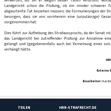
verwerten, als sei er wegen beider Taten verurteilt wor
Landgericht schon die Prüfung, ob ein minder schwerer Fal
abgeurteilte Tat beziehen müssen; die Formulierungen der S
besorgen, dass sie von vornherein eine (unzulässige) Ges
vorgenommen hat.
Dies führt zur Aufhebung des Strafausspruchs, da der Senat ni
das Landgericht bei zutreffender Prüfung zur Annahme ein
gelangt und (gegebenenfalls auch bei Verneinung eines solc
verhängt hätte.
HR
Externe 
Bearbeiter:
Karst
TEILEN
HRR-STRAFRECHT.DE