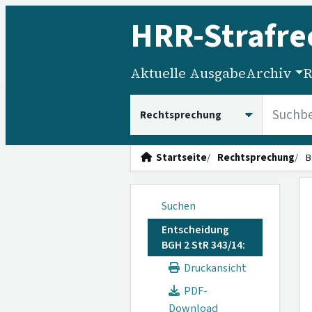
HRR
-Strafre
Aktuelle Ausgabe
Archiv
R
HRRS durchsuchen
Startseite
Rechtsprechung
B
Suchen
Entscheidung
BGH 2 StR 343/14:
Druckansicht
PDF-
Download