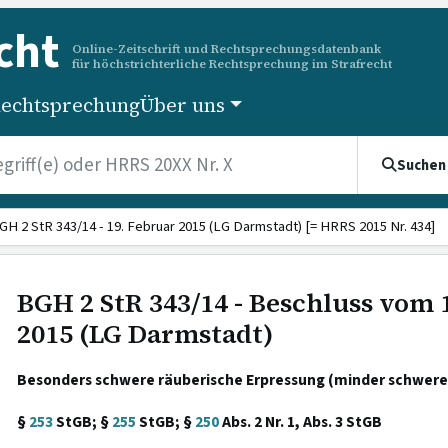
cht
Online-Zeitschrift und Rechtsprechungsdatenbank
für höchstrichterliche Rechtsprechung im Strafrecht
echtsprechung
Über uns
Suchen
GH 2 StR 343/14 - 19. Februar 2015 (LG Darmstadt) [= HRRS 2015 Nr. 434]
BGH 2 StR 343/14 - Beschluss vom 
2015 (LG Darmstadt)
Besonders schwere räuberische Erpressung (minder schwerer 
§
253
StGB; §
255
StGB; §
250
Abs. 2 Nr. 1, Abs. 3 StGB