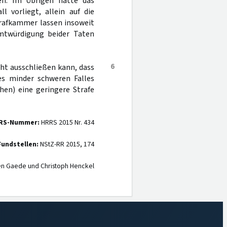
den. Im Übrigen hätte das
l vorliegt, allein auf die
trafkammer lassen insoweit
amtwürdigung beider Taten
6
cht ausschließen kann, dass
es minder schweren Falles
hen) eine geringere Strafe
RS-Nummer:
HRRS 2015 Nr. 434
Fundstellen:
NStZ-RR 2015, 174
en Gaede und Christoph Henckel