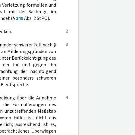
die Verletzung formellen und
 hat mit der Sachrüge im
ündet (§
349
Abs. 2 StPO).
2
enken.
3
minder schwerer Fall nach §
es an Milderungsgründen von
unter Berücksichtigung des
nd der für und gegen ihn
rachtung der nachfolgend
einer besonders schweren
tGB entspreche.
4
cheidung über die Annahme
 die Formulierungen des
nen unzutreffenden Maßstab
eren Falles ist nicht das
rlich; ausreichend ist es,
eträchtliches Überwiegen