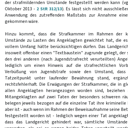
der strafmildernden Umstände festgestellt werden kann (vg
Oktober 2013 -
2 StR 312/13
). Es lässt sich nicht ausschließ
Anwendung des zutreffenden Maßstabs zur Annahme eines
gekommen wäre.
Hinzu kommt, dass die Strafkammer im Rahmen der ko
Umstände zu Lasten des Angeklagten gewichtet hat, die es 
vollem Umfang hätte berücksichtigen dürfen. Das Landgeric
insoweit offenbar einen "Textbaustein" zugrunde gelegt, der 
den drei anderen (nach Jugendstrafrecht verurteilten) Ange
lediglich um einen Hinweis auf die strafrechtlichen Vorb
Verbüßung von Jugendstrafe sowie den Umstand, dass
Tatzeitpunkt unter laufender Bewährung stand, ergänzt
rechtsfehlerhaft. Die Erwägungen der Strafkammer, die in gl
allen Angeklagten herangezogen worden sind, beziehen si
Mitangeklagten auf zwei Taten der besonders schweren rä
belegen jeweils bezogen auf die einzelne Tat ihre kriminelle
aber ist - auch wenn im Rahmen der Beweisaufnahme seine Bete
festgestellt worden ist - lediglich wegen einer Tat angeklag
dass das Landgericht gehindert war, sämtliche Umständ