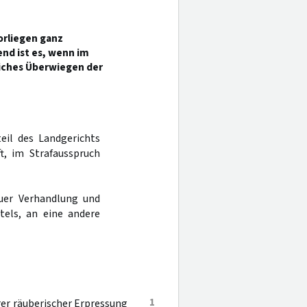
orliegen ganz
nd ist es, wenn im
iches Überwiegen der
teil des Landgerichts
t, im Strafausspruch
uer Verhandlung und
tels, an eine andere
1
er räuberischer Erpressung