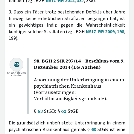
handelt (vgl. BGH
NStZ-RR 2012, 337
, 338).
3. Dass ein Täter trotz bestehenden Defekts über Jahre
hinweg keine erheblichen Straftaten begangen hat, ist
ein gewichtiges Indiz gegen die Wahrscheinlichkeit
künftiger solcher Straftaten (vgl. BGH
NStZ-RR 2009, 198
,
199).
98. BGH 2 StR 297/14 – Beschluss vom 9.
Dezember 2014 (LG Aachen)
Entscheidung
aufrufen
Anordnung der Unterbringung in einem
psychiatrischen Krankenhaus
(Vorrausetzungen:
Verhältnismäßigkeitsgrundsatz).
§
63
StGB: §
62
StGB
Die grundsätzlich unbefristete Unterbringung in einem
psychiatrischen Krankenhaus gemäß §
63
StGB ist eine