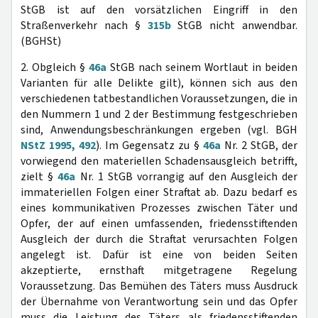
StGB ist auf den vorsätzlichen Eingriff in den
Straßenverkehr nach §
315b
StGB nicht anwendbar.
(BGHSt)
2. Obgleich §
46a
StGB nach seinem Wortlaut in beiden
Varianten für alle Delikte gilt), können sich aus den
verschiedenen tatbestandlichen Voraussetzungen, die in
den Nummern 1 und 2 der Bestimmung festgeschrieben
sind, Anwendungsbeschränkungen ergeben (vgl. BGH
NStZ 1995, 492
). Im Gegensatz zu §
46a
Nr. 2 StGB, der
vorwiegend den materiellen Schadensausgleich betrifft,
zielt §
46a
Nr. 1 StGB vorrangig auf den Ausgleich der
immateriellen Folgen einer Straftat ab. Dazu bedarf es
eines kommunikativen Prozesses zwischen Täter und
Opfer, der auf einen umfassenden, friedensstiftenden
Ausgleich der durch die Straftat verursachten Folgen
angelegt ist. Dafür ist eine von beiden Seiten
akzeptierte, ernsthaft mitgetragene Regelung
Voraussetzung. Das Bemühen des Täters muss Ausdruck
der Übernahme von Verantwortung sein und das Opfer
muss die Leistung des Täters als friedensstiftenden