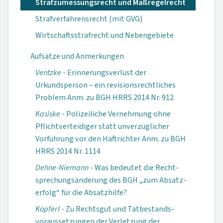
Strafzumessungsrecht und Maßregelrecht
Strafverfahrensrecht (mit GVG)
Wirtschaftsstrafrecht und Nebengebiete
Aufsätze und Anmerkungen
Ventzke
- Erinnerungsverlust der
Urkundsperson – ein revisionsrechtliches
Problem Anm. zu BGH HRRS 2014 Nr. 912
Kasiske
- Polizeiliche Vernehmung ohne
Pflichtverteidiger statt unverzüglicher
Vorführung vor den Haftrichter Anm. zu BGH
HRRS 2014 Nr. 1114
Dehne-Niemann
- Was bedeutet die Recht­
sprechungs­änderung des BGH „zum Absatz­
erfolg“ für die Absatz­hilfe?
Köpferl
- Zu Rechtsgut und Tat­bestands­
voraus­setzungen der Verletzung der