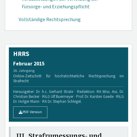
Fürsorge- und Erziehungs­pflicht
Vollständige Rechtsprechung
HRRS
Februar 2015
16. Jahrgang
Online-Zeitschrift für höchstrichterliche Rechtsprechung im
Strafrecht
Herausgeber: Dr. h.c. Gerhard Strate · Redaktion: RA Wiss. Ass. Dr.
Christian Becker · RiLG Ulf Buermeyer · Prof. Dr. Karsten Gaede · RiLG
Dr. Holger Mann · RA Dr. Stephan Schlegel.
PDF-Version
III. Strafzumessungs- und