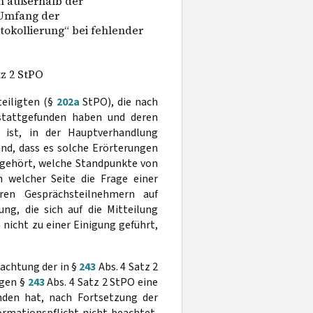
n außerhalb der
Umfang der
otokollierung“ bei fehlender
z 2 StPO
teiligten (§
202a
StPO), die nach
stattgefunden haben und deren
 ist, in der Hauptverhandlung
and, dass es solche Erörterungen
 gehört, welche Standpunkte von
 welcher Seite die Frage einer
ren Gesprächsteilnehmern auf
g, die sich auf die Mitteilung
nicht zu einer Einigung geführt,
eachtung der in §
243
Abs. 4 Satz 2
egen §
243
Abs. 4 Satz 2 StPO eine
nden hat, nach Fortsetzung der
rmationspflicht nicht beachtet,