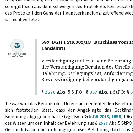
so ergibt sich aus dem Schweigen des Protokolls kein zusätzli
das Protokoll den Gang der Hauptverhandlung zutreffend wie
ist nicht verletzt.
589. BGH 1 StR 302/13 - Beschluss vom 1
Landshut)
Entscheidung
aufrufen
Verständigung (unterlassene Belehrung
der Verständigung: Beruhen des Urteils 
Belehrung, Darlegungslast; Anforderunge
Beweiswürdigung bei verständigungsbas
§
257c
Abs. 5 StPO ; §
337
Abs. 1 StPO; §
3
1. Zwar wird das Beruhen des Urteils auf der fehlenden Belehr
sich feststellen lässt, dass der Angeklagte das Gestän
Belehrung abgegeben hätte (vgl. BVerfG
NJW 2013, 1058
, 1067
das Wissen um den Inhalt der Belehrung aus §
257c
Abs. 5 StPO 
Geständnis auch bei ordnungsgemäßer Belehrung durch das 