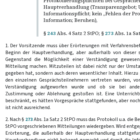
Protokollierungspflichten bei Gespräche
Hauptverhandlung (Transparenzgebot; 
Informationspflicht; kein „Fehlen der Pr
Information; Beruhen),
§
243
Abs. 4 Satz 2 StPO; §
273
Abs. 1a Sat
1. Der Vorsitzende muss über Erörterungen mit Verfahrensbe
Beginn der Hauptverhandlung, aber außerhalb von dieser 
Gegenstand die Möglichkeit einer Verständigung gewesen
Mitteilung machen. Mitzuteilen ist dabei nicht nur der Umst
gegeben hat, sondern auch deren wesentlicher Inhalt. Hierzu
den einzelnen Gesprächsteilnehmern vertreten wurden, von
Verständigung aufgeworfen wurde und ob sie bei ande
Zustimmung oder Ablehnung gestoßen ist. Eine Unterrichtun
beschränkt, es hätten Vorgespräche stattgefunden, aber noch 
ist nicht ausreichend.
2. Nach §
273
Abs. 1a Satz 2 StPO muss das Protokoll u.a. die B
StPO vorgeschriebenen Mitteilungen wiedergeben. Wird entg
Erörterung, die außerhalb der Hauptverhandlung stattgefu
Hauptverhandlung nicht bekannt gemacht und damit die Info