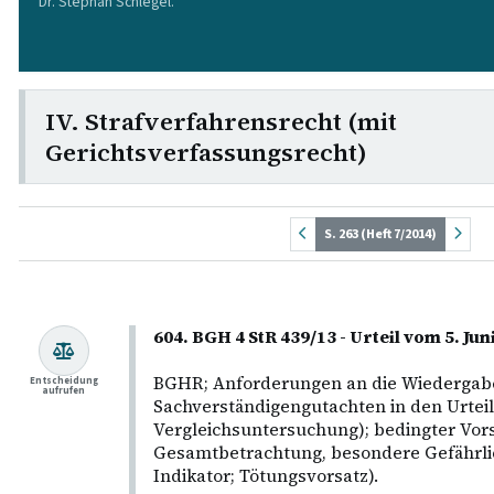
Dr. Stephan Schlegel.
IV. Strafverfahrensrecht (mit
Gerichtsverfassungsrecht)
S. 263 (Heft 7/2014)
604. BGH 4 StR 439/13 - Urteil vom 5. Ju
BGHR; Anforderungen an die Wiedergabe
Entscheidung
aufrufen
Sachverständigengutachten in den Urtei
Vergleichsuntersuchung); bedingter Vor
Gesamtbetrachtung, besondere Gefährlic
Indikator; Tötungsvorsatz).