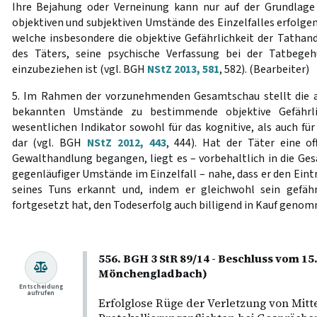
Ihre Bejahung oder Verneinung kann nur auf der Grundlage
objektiven und subjektiven Umstände des Einzelfalles erfolge
welche insbesondere die objektive Gefährlichkeit der Tathand
des Täters, seine psychische Verfassung bei der Tatbege
einzubeziehen ist (vgl. BGH
NStZ 2013, 581
, 582). (Bearbeiter)
5. Im Rahmen der vorzunehmenden Gesamtschau stellt die a
bekannten Umstände zu bestimmende objektive Gefährli
wesentlichen Indikator sowohl für das kognitive, als auch fü
dar (vgl. BGH
NStZ 2012, 443
, 444). Hat der Täter eine of
Gewalthandlung begangen, liegt es – vorbehaltlich in die Ge
gegenläufiger Umstände im Einzelfall – nahe, dass er den Eint
seines Tuns erkannt und, indem er gleichwohl sein gefäh
fortgesetzt hat, den Todeserfolg auch billigend in Kauf genomm
556. BGH 3 StR 89/14 - Beschluss vom 15
Mönchengladbach)
Entscheidung
aufrufen
Erfolglose Rüge der Verletzung von Mitt