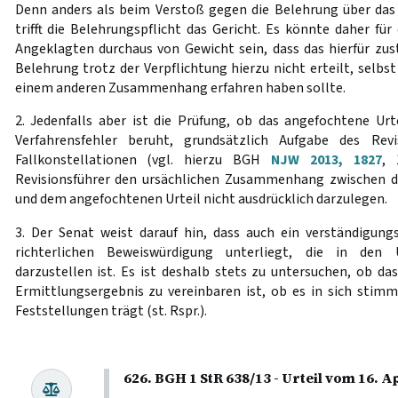
Denn anders als beim Verstoß gegen die Belehrung über da
trifft die Belehrungspflicht das Gericht. Es könnte daher f
Angeklagten durchaus von Gewicht sein, dass das hierfür zust
Belehrung trotz der Verpflichtung hierzu nicht erteilt, selbs
einem anderen Zusammenhang erfahren haben sollte.
2. Jedenfalls aber ist die Prüfung, ob das angefochtene U
Verfahrensfehler beruht, grundsätzlich Aufgabe des Revi
Fallkonstellationen (vgl. hierzu BGH
NJW 2013, 1827
, 
Revisionsführer den ursächlichen Zusammenhang zwischen 
und dem angefochtenen Urteil nicht ausdrücklich darzulegen.
3. Der Senat weist darauf hin, dass auch ein verständigungs
richterlichen Beweiswürdigung unterliegt, die in den U
darzustellen ist. Es ist deshalb stets zu untersuchen, ob d
Ermittlungsergebnis zu vereinbaren ist, ob es in sich stimm
Feststellungen trägt (st. Rspr.).
626. BGH 1 StR 638/13 - Urteil vom 16. A