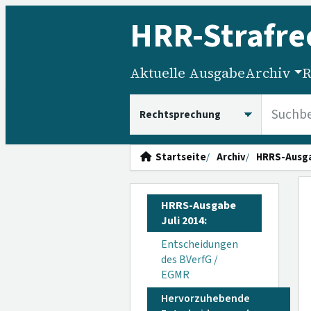
HRR
-Strafre
Aktuelle Ausgabe
Archiv
R
HRRS durchsuchen
Startseite
Archiv
HRRS-Ausg
HRRS-Ausgabe
Juli 2014:
Entscheidungen
des BVerfG /
EGMR
Hervorzuhebende