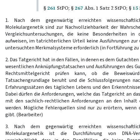
§
261
StPO; §
267
Abs. 1 Satz 2 StPO; §
15
1. Nach dem gegenwärtig erreichten wissenschaftli
Molekulargenetik sind zur Nachvollziehbarkeit der Wahrsch
Vergleichsuntersuchungen, die keine Besonderheiten in d
aufweisen, im tatrichterlichen Urteil keine Ausführungen zur
untersuchten Merkmalsysteme erforderlich (in Fortführung zu
2. Das Tatgericht hat in den Fällen, in denen es dem Gutachten 
wesentlichen Anknüpfungstatsachen und Ausführungen des Gut
Rechtsmittelgericht prüfen kann, ob die Beweiswürd
Tatsachengrundlage beruht und die Schlussfolgerungen na
Erfahrungssätzen des täglichen Lebens und den Erkenntnissen
Dabei dürfen die Anforderungen, welche das Tatgericht an das
mit den sachlich-rechtlichen Anforderungen an den Inhalt 
werden. Mögliche Fehlerquellen sind nur zu erörtern, wenn d
gibt. (Bearbeiter)
3. Nach dem gegenwärtig erreichten wissenschaftli
Molekulargenetik ist die Durchführung von DNA-Verg