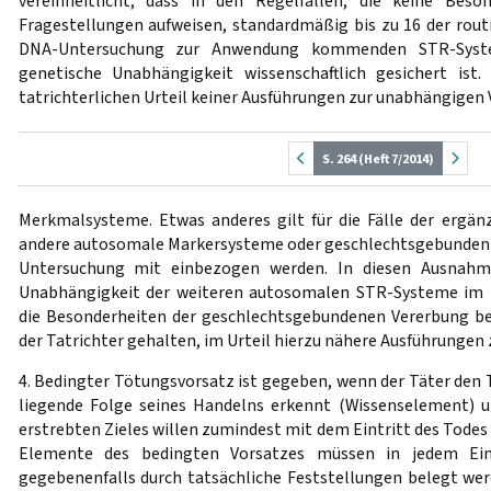
vereinheitlicht, dass in den Regelfällen, die keine Beso
Fragestellungen aufweisen, standardmäßig bis zu 16 der rout
DNA-Untersuchung zur Anwendung kommenden STR-Syst
genetische Unabhängigkeit wissenschaftlich gesichert ist.
tatrichterlichen Urteil keiner Ausführungen zur unabhängigen 
S. 264 (Heft 7/2014)
Merkmalsysteme. Etwas anderes gilt für die Fälle der ergä
andere autosomale Markersysteme oder geschlechtsgebunden 
Untersuchung mit einbezogen werden. In diesen Ausnahme
Unabhängigkeit der weiteren autosomalen STR-Systeme im Ei
die Besonderheiten der geschlechtsgebundenen Vererbung be
der Tatrichter gehalten, im Urteil hierzu nähere Ausführungen
4. Bedingter Tötungsvorsatz ist gegeben, wenn der Täter den T
liegende Folge seines Handelns erkennt (Wissenselement) un
erstrebten Zieles willen zumindest mit dem Eintritt des Todes
Elemente des bedingten Vorsatzes müssen in jedem Einz
gegebenenfalls durch tatsächliche Feststellungen belegt we