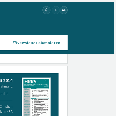
A-
A+
Newsletter abonnieren
li 2014
 Jahrgang
recht
Christian
Mann · RA