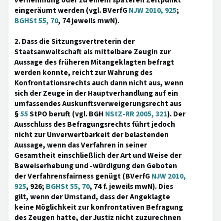
Vernehmung oder zu einem späteren Zeitpunkt
eingeräumt werden (vgl. BVerfG
NJW 2010, 925
;
BGHSt 55, 70
, 74 jeweils mwN).
2. Dass die Sitzungsvertreterin der
Staatsanwaltschaft als mittelbare Zeugin zur
Aussage des früheren Mitangeklagten befragt
werden konnte, reicht zur Wahrung des
Konfrontationsrechts auch dann nicht aus, wenn
sich der Zeuge in der Hauptverhandlung auf ein
umfassendes Auskunftsverweigerungsrecht aus
§
55
StPO beruft (vgl. BGH
NStZ-RR 2005, 321
). Der
Ausschluss des Befragungsrechts führt jedoch
nicht zur Unverwertbarkeit der belastenden
Aussage, wenn das Verfahren in seiner
Gesamtheit einschließlich der Art und Weise der
Beweiserhebung und -würdigung den Geboten
der Verfahrensfairness genügt (BVerfG
NJW 2010,
925
, 926;
BGHSt 55, 70
, 74 f. jeweils mwN). Dies
gilt, wenn der Umstand, dass der Angeklagte
keine Möglichkeit zur konfrontativen Befragung
des Zeugen hatte, der Justiz nicht zuzurechnen