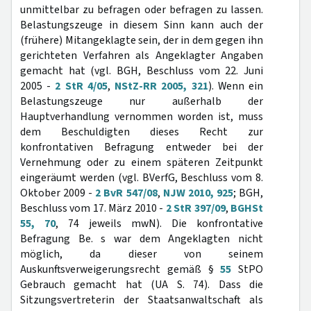
unmittelbar zu befragen oder befragen zu lassen.
Belastungszeuge in diesem Sinn kann auch der
(frühere) Mitangeklagte sein, der in dem gegen ihn
gerichteten Verfahren als Angeklagter Angaben
gemacht hat (vgl. BGH, Beschluss vom 22. Juni
2005 -
2 StR 4/05
,
NStZ-RR 2005, 321
). Wenn ein
Belastungszeuge nur außerhalb der
Hauptverhandlung vernommen worden ist, muss
dem Beschuldigten dieses Recht zur
konfrontativen Befragung entweder bei der
Vernehmung oder zu einem späteren Zeitpunkt
eingeräumt werden (vgl. BVerfG, Beschluss vom 8.
Oktober 2009 -
2 BvR 547/08
,
NJW 2010, 925
; BGH,
Beschluss vom 17. März 2010 -
2 StR 397/09
,
BGHSt
55, 70
, 74 jeweils mwN). Die konfrontative
Befragung Be. s war dem Angeklagten nicht
möglich, da dieser von seinem
Auskunftsverweigerungsrecht gemäß §
55
StPO
Gebrauch gemacht hat (UA S. 74). Dass die
Sitzungsvertreterin der Staatsanwaltschaft als