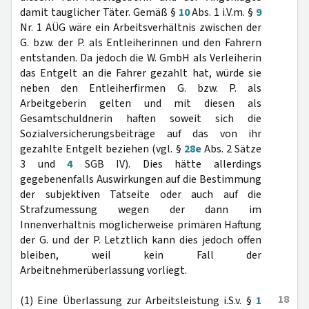
damit tauglicher Täter. Gemäß §
10
Abs. 1 i.V.m. §
9
Nr. 1 AÜG wäre ein Arbeitsverhältnis zwischen der
G. bzw. der P. als Entleiherinnen und den Fahrern
entstanden. Da jedoch die W. GmbH als Verleiherin
das Entgelt an die Fahrer gezahlt hat, würde sie
neben den Entleiherfirmen G. bzw. P. als
Arbeitgeberin gelten und mit diesen als
Gesamtschuldnerin haften soweit sich die
Sozialversicherungsbeiträge auf das von ihr
gezahlte Entgelt beziehen (vgl. §
28e
Abs. 2 Sätze
3 und
4
SGB IV). Dies hätte allerdings
gegebenenfalls Auswirkungen auf die Bestimmung
der subjektiven Tatseite oder auch auf die
Strafzumessung wegen der dann im
Innenverhältnis möglicherweise primären Haftung
der G. und der P. Letztlich kann dies jedoch offen
bleiben, weil kein Fall der
Arbeitnehmerüberlassung vorliegt.
18
(1) Eine Überlassung zur Arbeitsleistung i.S.v. §
1