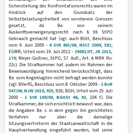
Sicherstellung des Konfrontationsrechts waren im
Hinblick auf den Grundsatz der
Selbstbelastungsfreiheit von vornherein Grenzen
gesetzt, da Be. von seinem
Auskunftsverweigerungsrecht nach §
55
StPO
Gebrauch gemacht hat (vgl. auch BGH, Beschluss
vom 9. Juni 2009 -
4 StR 461/08
,
NStZ 2009, 581
;
EGMR, Urteil vom 19. Juli 2012 -
29881/07
,
JR 2013,
170
; Meyer-Goßner, StPO, 57. Aufl., Art.
6
MRK Rn.
22c). Die Strafkammer hat zudem im Rahmen der
Beweiswürdigung hinreichend berücksichtigt, dass
Be. vom Angeklagten nicht befragt werden konnte
(vgl. BVerfG, Beschluss vom 8. Oktober 2009 -
2 BvR
547/08
,
NJW 2010, 925
, 926; BGH, Urteil vom 25. Juli
2000 -
1 StR 169/00
,
BGHSt 46, 93
, 104 f.). Die
Strafkammer, die sich ersichtlich bewusst war, dass
die Angaben Be. s in dem gegen ihn gerichteten
Verfahren nur über die damalige
Sitzungsvertreterin der Staatsanwaltschaft in die
Hauptverhandlung eingeführt wurden, hat seine