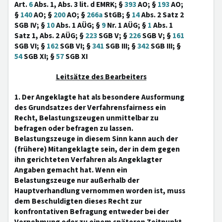
Art.
6
Abs. 1, Abs. 3 lit. d EMRK; §
393
AO; §
193
AO;
§
140
AO; §
200
AO; §
266a
StGB; §
14
Abs. 2 Satz 2
SGB IV; §
10
Abs. 1 AÜG; §
9
Nr. 1 AÜG; §
1
Abs. 1
Satz 1, Abs. 2 AÜG; §
223
SGB V; §
226
SGB V; §
161
SGB VI; §
162
SGB VI; §
341
SGB III; §
342
SGB III; §
54
SGB XI; §
57
SGB XI
Leitsätze des Bearbeiters
1. Der Angeklagte hat als besondere Ausformung
des Grundsatzes der Verfahrensfairness ein
Recht, Belastungszeugen unmittelbar zu
befragen oder befragen zu lassen.
Belastungszeuge in diesem Sinn kann auch der
(frühere) Mitangeklagte sein, der in dem gegen
ihn gerichteten Verfahren als Angeklagter
Angaben gemacht hat. Wenn ein
Belastungszeuge nur außerhalb der
Hauptverhandlung vernommen worden ist, muss
dem Beschuldigten dieses Recht zur
konfrontativen Befragung entweder bei der