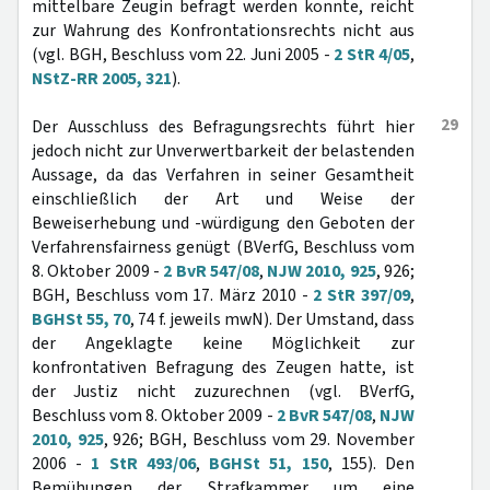
mittelbare Zeugin befragt werden konnte, reicht
zur Wahrung des Konfrontationsrechts nicht aus
(vgl. BGH, Beschluss vom 22. Juni 2005 -
2 StR 4/05
,
NStZ-RR 2005, 321
).
29
Der Ausschluss des Befragungsrechts führt hier
jedoch nicht zur Unverwertbarkeit der belastenden
Aussage, da das Verfahren in seiner Gesamtheit
einschließlich der Art und Weise der
Beweiserhebung und -würdigung den Geboten der
Verfahrensfairness genügt (BVerfG, Beschluss vom
8. Oktober 2009 -
2 BvR 547/08
,
NJW 2010, 925
, 926;
BGH, Beschluss vom 17. März 2010 -
2 StR 397/09
,
BGHSt 55, 70
, 74 f. jeweils mwN). Der Umstand, dass
der Angeklagte keine Möglichkeit zur
konfrontativen Befragung des Zeugen hatte, ist
der Justiz nicht zuzurechnen (vgl. BVerfG,
Beschluss vom 8. Oktober 2009 -
2 BvR 547/08
,
NJW
2010, 925
, 926; BGH, Beschluss vom 29. November
2006 -
1 StR 493/06
,
BGHSt 51, 150
, 155). Den
Bemühungen der Strafkammer um eine