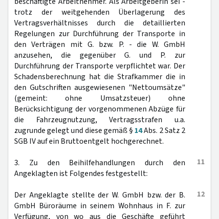
beschäftigte Arbeitnehmer. Als Arbeitgeberin sei -
trotz der weitgehenden Überlagerung des
Vertragsverhältnisses durch die detaillierten
Regelungen zur Durchführung der Transporte in
den Verträgen mit G. bzw. P. - die W. GmbH
anzusehen, die gegenüber G. und P. zur
Durchführung der Transporte verpflichtet war. Der
Schadensberechnung hat die Strafkammer die in
den Gutschriften ausgewiesenen "Nettoumsätze"
(gemeint: ohne Umsatzsteuer) ohne
Berücksichtigung der vorgenommenen Abzüge für
die Fahrzeugnutzung, Vertragsstrafen u.a.
zugrunde gelegt und diese gemäß §
14
Abs. 2 Satz 2
SGB IV auf ein Bruttoentgelt hochgerechnet.
11
3. Zu den Beihilfehandlungen durch den
Angeklagten ist Folgendes festgestellt:
12
Der Angeklagte stellte der W. GmbH bzw. der B.
GmbH Büroräume in seinem Wohnhaus in F. zur
Verfügung, von wo aus die Geschäfte geführt