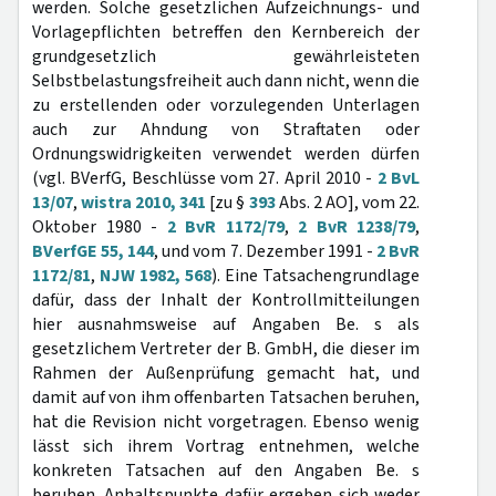
werden. Solche gesetzlichen Aufzeichnungs- und
Vorlagepflichten betreffen den Kernbereich der
grundgesetzlich gewährleisteten
Selbstbelastungsfreiheit auch dann nicht, wenn die
zu erstellenden oder vorzulegenden Unterlagen
auch zur Ahndung von Straftaten oder
Ordnungswidrigkeiten verwendet werden dürfen
(vgl. BVerfG, Beschlüsse vom 27. April 2010 -
2 BvL
13/07
,
wistra 2010, 341
[zu §
393
Abs. 2 AO], vom 22.
Oktober 1980 -
2 BvR 1172/79
,
2 BvR 1238/79
,
BVerfGE 55, 144
, und vom 7. Dezember 1991 -
2 BvR
1172/81
,
NJW 1982, 568
). Eine Tatsachengrundlage
dafür, dass der Inhalt der Kontrollmitteilungen
hier ausnahmsweise auf Angaben Be. s als
gesetzlichem Vertreter der B. GmbH, die dieser im
Rahmen der Außenprüfung gemacht hat, und
damit auf von ihm offenbarten Tatsachen beruhen,
hat die Revision nicht vorgetragen. Ebenso wenig
lässt sich ihrem Vortrag entnehmen, welche
konkreten Tatsachen auf den Angaben Be. s
beruhen. Anhaltspunkte dafür ergeben sich weder