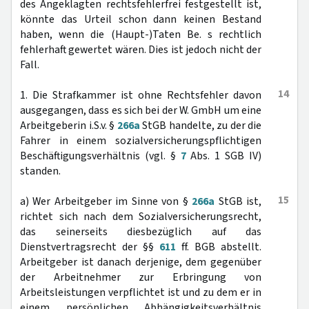
des Angeklagten rechtsfehlerfrei festgestellt ist,
könnte das Urteil schon dann keinen Bestand
haben, wenn die (Haupt-)Taten Be. s rechtlich
fehlerhaft gewertet wären. Dies ist jedoch nicht der
Fall.
14
1. Die Strafkammer ist ohne Rechtsfehler davon
ausgegangen, dass es sich bei der W. GmbH um eine
Arbeitgeberin i.S.v. §
266a
StGB handelte, zu der die
Fahrer in einem sozialversicherungspflichtigen
Beschäftigungsverhältnis (vgl. §
7
Abs. 1 SGB IV)
standen.
15
a) Wer Arbeitgeber im Sinne von §
266a
StGB ist,
richtet sich nach dem Sozialversicherungsrecht,
das seinerseits diesbezüglich auf das
Dienstvertragsrecht der §§
611
ff. BGB abstellt.
Arbeitgeber ist danach derjenige, dem gegenüber
der Arbeitnehmer zur Erbringung von
Arbeitsleistungen verpflichtet ist und zu dem er in
einem persönlichen Abhängigkeitsverhältnis