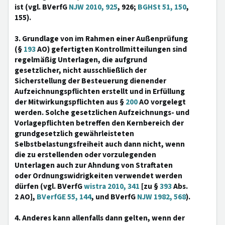
ist (vgl. BVerfG
NJW 2010, 925
, 926;
BGHSt 51, 150
,
155).
3. Grundlage von im Rahmen einer Außenprüfung
(§
193
AO) gefertigten Kontrollmitteilungen sind
regelmäßig Unterlagen, die aufgrund
gesetzlicher, nicht ausschließlich der
Sicherstellung der Besteuerung dienender
Aufzeichnungspflichten erstellt und in Erfüllung
der Mitwirkungspflichten aus §
200
AO vorgelegt
werden. Solche gesetzlichen Aufzeichnungs- und
Vorlagepflichten betreffen den Kernbereich der
grundgesetzlich gewährleisteten
Selbstbelastungsfreiheit auch dann nicht, wenn
die zu erstellenden oder vorzulegenden
Unterlagen auch zur Ahndung von Straftaten
oder Ordnungswidrigkeiten verwendet werden
dürfen (vgl. BVerfG
wistra 2010, 341
[zu §
393
Abs.
2 AO],
BVerfGE 55, 144
, und BVerfG
NJW 1982, 568
).
4. Anderes kann allenfalls dann gelten, wenn der