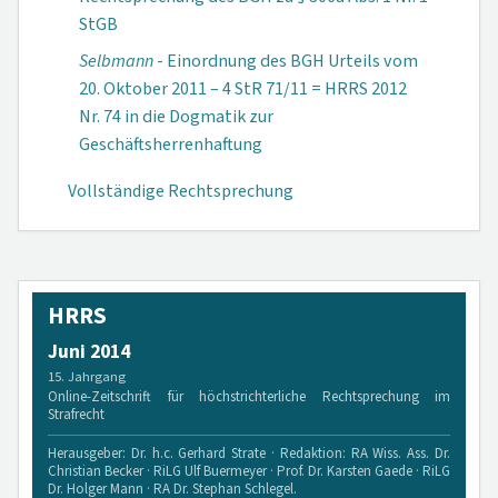
StGB
Selbmann
- Einordnung des BGH Urteils vom
20. Oktober 2011 – 4 StR 71/11 = HRRS 2012
Nr. 74 in die Dogmatik zur
Geschäftsherrenhaftung
Vollständige Rechtsprechung
HRRS
Juni 2014
15. Jahrgang
Online-Zeitschrift für höchstrichterliche Rechtsprechung im
Strafrecht
Herausgeber: Dr. h.c. Gerhard Strate · Redaktion: RA Wiss. Ass. Dr.
Christian Becker · RiLG Ulf Buermeyer · Prof. Dr. Karsten Gaede · RiLG
Dr. Holger Mann · RA Dr. Stephan Schlegel.