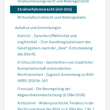
Strafzumessungsrecht und Maßregelrecht
Strafverfahrensrecht (mit GVG)
Wirtschaftsstrafrecht und Nebengebiete
Aufsätze und Anmerkungen
Kubiciel
- Zwischen Effektivität und
Legitimität – Zum Handlungsspielraum des
Gesetzgebers nach der „Deal“-Entscheidung
des BVerfG
El-Ghazi/Zerbes
- Geschichten von staatlicher
Komplizenschaft und evidenten
Rechtsbrüchen - Zugleich Anmerkung zu BGH
HRRS 2014 Nr. 163
Francuski
- Die Neuregelung der
Abgeordnetenbestechung (§ 108e StGB)
Kretschmer
- Widersprüchliche Tendenz in der
Rechtsprechung des BGH zu § 306a Abs. 1 Nr. 1