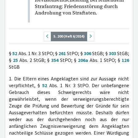
Strafantrag; Friedensstörung durch
Androhung von Straftaten.
S. 200 (Heft 6/2014)
§
52
Abs. 1 Nr. 3 StPO; §
261
StPO; §
306
StGB; §
303
StGB;
§
25
Abs. 2 StGB; §
354
StPO; §
206a
Abs. 1 StPO; §
126
StGB
1. Die Eltern eines Angeklagten sind zur Aussage nicht
verpflichtet, §
52
Abs. 1 Nr. 3 StPO. Der unbefangene
Gebrauch dieses Schweigerechts wäre nicht
gewährleistet, wenn der verweigerungsberechtigte
Zeuge die Prüfung und Bewertung der Gründe für sein
Aussageverhalten befürchten müsste. Deshalb dürfen
weder aus der durchgehenden noch aus der nur
anfänglichen Zeugnisverweigerung dem Angeklagten
nachteilige Schlüsse gezogen werden. Einer Würdigung