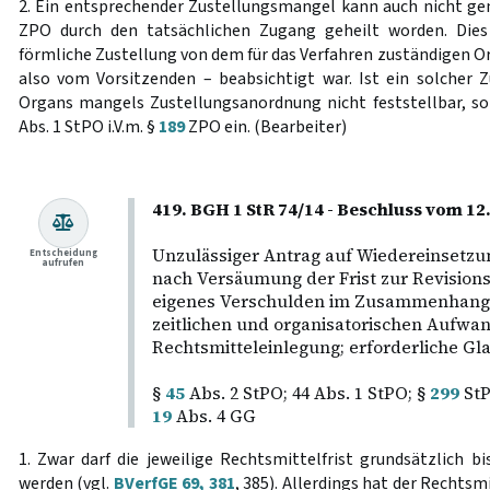
2. Ein entsprechender Zustellungsmangel kann auch nicht 
ZPO durch den tatsächlichen Zugang geheilt worden. Dies
förmliche Zustellung von dem für das Verfahren zuständigen Or
also vom Vorsitzenden – beabsichtigt war. Ist ein solcher Z
Organs mangels Zustellungsanordnung nicht feststellbar, s
Abs. 1 StPO i.V.m. §
189
ZPO ein. (Bearbeiter)
419. BGH 1 StR 74/14 - Beschluss vom 1
Unzulässiger Antrag auf Wiedereinsetzun
Entscheidung
aufrufen
nach Versäumung der Frist zur Revision
eigenes Verschulden im Zusammenhang 
zeitlichen und organisatorischen Aufwa
Rechtsmitteleinlegung; erforderliche G
§
45
Abs. 2 StPO; 44 Abs. 1 StPO; §
299
StP
19
Abs. 4 GG
1. Zwar darf die jeweilige Rechtsmittelfrist grundsätzlich 
werden (vgl.
BVerfGE 69, 381
, 385). Allerdings hat der Rechtsm