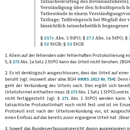
Tatsachenvortrag des Revisionsführers);
Verständigung über den Schuldspruch b
Tatbestände in einem Verständigungsvor
Tatfrage; Teilfreispruch bei Wegfall de
hinsichtlich tatmehrheitlich begangener 
§
257c
Abs. 5 StPO; §
273
Abs. 1a StPO; §
§
52
StGB; §
53
StGB
1. Allein auf der fehlenden oder fehlerhaften Protokollierung
5, §
273
Abs. 1a Satz 2 StPO kann das Urteil nicht beruhen. (BGH
2. Es ist denklogisch ausgeschlossen, dass das Urteil auf ein
beruht (vgl. insoweit aber abw. BGH
HRRS 2013 Nr. 754
). Denn
geht der Verkündung des Urteils nach. Dies ergibt sich bereit
Urteilsformel enthalten muss (§
273
Abs. 1 Satz 1 StPO) und es
nicht fertiggestellt (vgl. §
271
Abs. 1 StPO) werden kann. Vo
tatsächliche Protokollinhalt noch nicht fest und ist im Einz
Protokoll erst nach der Urteilsverkündung vor, ist ausgesch
einen Einfluss auf das bereits zuvor ergangene Urteil hat. (Bear
3. Soweit das Bundesverfassungsgericht davon ausgegangen ist