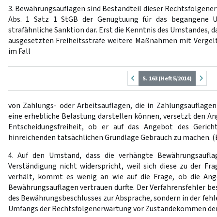
3. Bewährungsauflagen sind Bestandteil dieser Rechtsfolgene
Abs. 1 Satz 1 StGB der Genugtuung für das begangene U
strafähnliche Sanktion dar. Erst die Kenntnis des Umstandes, 
ausgesetzten Freiheitsstrafe weitere Maßnahmen mit Vergelt
im Fall
S. 163 (Heft 5/2014)
von Zahlungs- oder Arbeitsauflagen, die in Zahlungsauflag
eine erhebliche Belastung darstellen können, versetzt den Ang
Entscheidungsfreiheit, ob er auf das Angebot des Gerich
hinreichenden tatsächlichen Grundlage Gebrauch zu machen. (
4. Auf den Umstand, dass die verhängte Bewährungsaufla
Verständigung nicht widerspricht, weil sich diese zu der Fr
verhält, kommt es wenig an wie auf die Frage, ob die Ang
Bewährungsauflagen vertrauen durfte. Der Verfahrensfehler be
des Bewährungsbeschlusses zur Absprache, sondern in der feh
Umfangs der Rechtsfolgenerwartung vor Zustandekommen der 