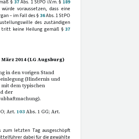
gemäß §
37
Abs. 1 StPO i.V.m. §
189
 würde voraussetzen, dass eine
gan – im Fall des §
36
Abs. 1 StPO
ustellungswille des zuständigen
o tritt keine Heilung gemäß §
37
2. März 2014 (LG Augsburg)
g in den vorigen Stand
seinlegung (Hindernis und
mit dem typischen
nd der
laubhaftmachung).
O; Art.
103
Abs. 1 GG; Art.
bis zum letzten Tag ausgeschöpft
ittelführer dabei für die gewählte