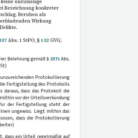
 keine unzulässige
ei Bezeichnung konkreter
schlag; Beruhen als
r verbindenden Wirkung
Delikte.
337
Abs. 1 StPO; §
132
GVG;
 einer Belehrung gemäß §
257c
Abs.
St)
er unzureichenden Protokollierung
 die Fertigstellung des Protokolls
s daraus, dass das Protokoll die
 mithin vor der Urteilsverkündung
r der Fertigstellung steht der
elnen ungewiss. Liegt mithin das
lossen, dass die Protokollierung
beiter)
, dass ein Urteil regelmäßig auf