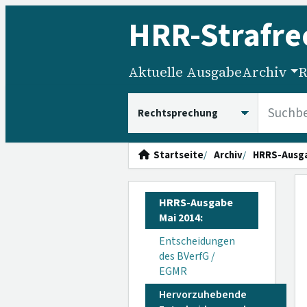
HRR
-Strafre
Aktuelle Ausgabe
Archiv
R
HRRS durchsuchen
Startseite
Archiv
HRRS-Ausg
HRRS-Ausgabe
Mai 2014:
Entscheidungen
des BVerfG /
EGMR
Hervorzuhebende