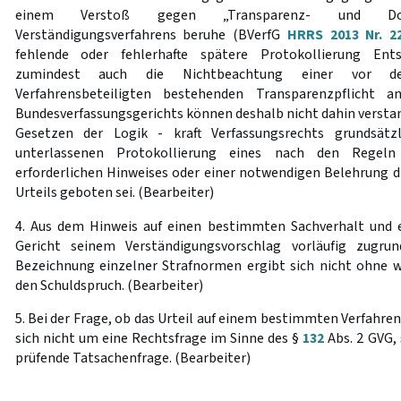
einem Verstoß gegen „Transparenz- und Dokum
Verständigungsverfahrens beruhe (BVerfG
HRRS 2013 Nr. 2
fehlende oder fehlerhafte spätere Protokollierung Ent
zumindest auch die Nichtbeachtung einer vor de
Verfahrensbeteiligten bestehenden Transparenzpflicht 
Bundesverfassungsgerichts können deshalb nicht dahin versta
Gesetzen der Logik - kraft Verfassungsrechts grundsätz
unterlassenen Protokollierung eines nach den Regeln 
erforderlichen Hinweises oder einer notwendigen Belehrung 
Urteils geboten sei. (Bearbeiter)
4. Aus dem Hinweis auf einen bestimmten Sachverhalt und e
Gericht seinem Verständigungsvorschlag vorläufig zugru
Bezeichnung einzelner Strafnormen ergibt sich nicht ohne w
den Schuldspruch. (Bearbeiter)
5. Bei der Frage, ob das Urteil auf einem bestimmten Verfahre
sich nicht um eine Rechtsfrage im Sinne des §
132
Abs. 2 GVG, 
prüfende Tatsachenfrage. (Bearbeiter)