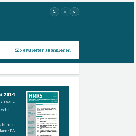
A-
A+
Newsletter abonnieren
i 2014
 Jahrgang
recht
Christian
Mann · RA