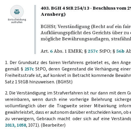
403. BGH 4 StR 254/13 - Beschluss vom 2
Arnsberg)
Entscheidung
aufrufen
BGHSt; Verständigung (Recht auf ein fair
Aufklärungspflicht des Gerichts über zu
mögliche Bewährungsauflagen, strafähnl
Art.
6
Abs. 1 EMRK; §
257c
StPO; §
56b
Ab
1. Der Grundsatz des fairen Verfahrens gebietet es, den Ang
gemäß §
257c
StPO, deren Gegenstand die Verhängung eine
Freiheitsstrafe ist, auf konkret in Betracht kommende Bewä
Satz 1 StGB hinzuweisen. (BGHSt)
2. Die Verständigung im Strafverfahren ist nur dann mit dem G
vereinbaren, wenn durch eine vorherige Belehrung sicherge
vollumfänglich über die Tragweite seiner Mitwirkung informi
gewährleistet, dass er autonom darüber entscheiden kann, ob er
zu verweigern, Gebrauch macht oder sich auf eine Verständi
2013, 1058
, 1071). (Bearbeiter)