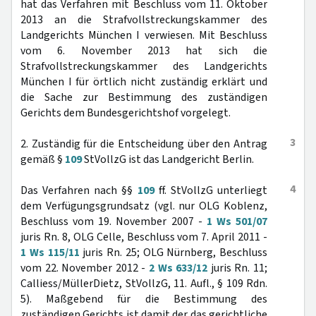
hat das Verfahren mit Beschluss vom 11. Oktober
2013 an die Strafvollstreckungskammer des
Landgerichts München I verwiesen. Mit Beschluss
vom 6. November 2013 hat sich die
Strafvollstreckungskammer des Landgerichts
München I für örtlich nicht zuständig erklärt und
die Sache zur Bestimmung des zuständigen
Gerichts dem Bundesgerichtshof vorgelegt.
3
2. Zuständig für die Entscheidung über den Antrag
gemäß §
109
StVollzG ist das Landgericht Berlin.
4
Das Verfahren nach §§
109
ff. StVollzG unterliegt
dem Verfügungsgrundsatz (vgl. nur OLG Koblenz,
Beschluss vom 19. November 2007 -
1 Ws 501/07
juris Rn. 8, OLG Celle, Beschluss vom 7. April 2011 -
1 Ws 115/11
juris Rn. 25; OLG Nürnberg, Beschluss
vom 22. November 2012 -
2 Ws 633/12
juris Rn. 11;
Calliess/MüllerDietz, StVollzG, 11. Aufl., § 109 Rdn.
5). Maßgebend für die Bestimmung des
zuständigen Gerichts ist damit der das gerichtliche