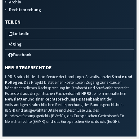
Archiv
Rechtsprechung
TEILEN
LinkedIn
Xing
Facebook
HRR-STRAFRECHT.DE
HRR-Strafrecht.de ist ein Service der Hamburger Anwaltskanzlei
Strate und
Kollegen
. Das Projekt bietet einen kostenlosen Zugang zur aktuellen
höchstrichterlichen Rechtsprechung im Strafrecht und Strafverfahrensrecht.
Es besteht aus der juristischen Fachzeitschrift
HRRS
, einem monatlichen
Newsletter
und einer
Rechtsprechungs-Datenbank
mit der
vollständigen strafrechtlichen Rechtsprechung des Bundesgerichtshofs
(BGH) und ausgewählter Urteile und Beschlüsse u.a. des
Bundesverfassungsgerichts (BVerfG), des Europäischen Gerichtshofs für
Menschenrechte (EGMR) und des Europäischen Gerichtshofs (EuGH).