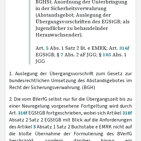
BGHSt; Anordnung der Unterbringung
in der Sicherheitsverwahrung
(Abstandsgebot; Auslegung der
Übergangsvorschriften des EGStGB; als
Jugendlicher zu behandelnder
Heranwachsender).
Art.
5
Abs. 1 Satz 2 lit. e EMRK; Art.
316f
EGStGB; §
7
Abs. 2 aF JGG; §
105
Abs. 1
JGG
1. Auslegung der Übergangsvorschrift zum Gesetz zur
bundesrechtlichen Umsetzung des Abstandsgebotes im
Recht der Sicherungsverwahrung. (BGH)
2. Die vom BVerfG selbst nur für die Übergangszeit bis zu
einer Neuregelung vorgesehene Fortgeltung wird durch
Art.
316f
EGStGB fortgeschrieben, wobei sich Artikel
316f
Absatz 2 Satz 2 EGStGB mit Blick auf die Anforderungen
des Artikel
5
Absatz 1 Satz 2 Buchstabe e EMRK nicht auf
die bloße Übernahme der Formulierung des BVerfG
beschränkt, sondern darüber hinaus ein