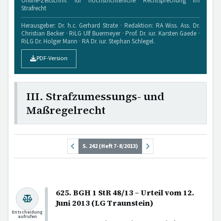
Online-Zeitschrift für höchstrichterliche Rechtsprechung im
Strafrecht
Herausgeber: Dr. h.c. Gerhard Strate · Redaktion: RA Wiss. Ass. Dr.
Christian Becker · RiLG Ulf Buermeyer · Prof. Dr. iur. Karsten Gaede ·
RiLG Dr. Holger Mann · RA Dr. iur. Stephan Schlegel.
PDF-Version
III. Strafzumessungs- und
Maßregelrecht
S. 242 (Heft 7-8/2013)
625. BGH 1 StR 48/13 – Urteil vom 12.
Juni 2013 (LG Traunstein)
Entscheidung
aufrufen