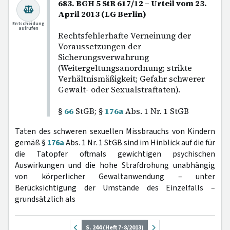
683. BGH 5 StR 617/12 – Urteil vom 23.
April 2013 (LG Berlin)
Entscheidung
aufrufen
Rechtsfehlerhafte Verneinung der
Voraussetzungen der
Sicherungsverwahrung
(Weitergeltungsanordnung; strikte
Verhältnismäßigkeit; Gefahr schwerer
Gewalt- oder Sexualstraftaten).
§
66
StGB; §
176a
Abs. 1 Nr. 1 StGB
Taten des schweren sexuellen Missbrauchs von Kindern
gemäß §
176a
Abs. 1 Nr. 1 StGB sind im Hinblick auf die für
die Tatopfer oftmals gewichtigen psychischen
Auswirkungen und die hohe Strafdrohung unabhängig
von körperlicher Gewaltanwendung – unter
Berücksichtigung der Umstände des Einzelfalls –
grundsätzlich als
S. 244 (Heft 7-8/2013)