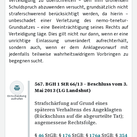
Verteidigung zu überschreiten – den ihm drohenden
Schuldspruch abzuwenden versucht, grundsätzlich nicht
straferschwerend berücksichtigt werden, da hierin –
unbeschadet einer Verletzung des nemo-tenetur-
Grundsatzes – eine Beeinträchtigung seines Rechts auf
Verteidigung läge. Dies gilt nicht nur dann, wenn er eine
unrichtige Einlassung unverändert aufrechterhält,
sondern auch, wenn er dem Anklagevorwurf mit
jedenfalls teilweise wahrheitswidrigem Vorbringen zu
begegnen sucht.
567. BGH 1 StR 66/13 – Beschluss vom 3.
Mai 2013 (LG Landshut)
Entscheidung
aufrufen
Strafschärfung auf Grund eines
späteren Verhaltens des Angeklagten
(Rückschluss auf die abgeurteilte Tat);
angemessene Rechtsfolge.
§
46
StGB; §
176
StGB; §
176a
StGB; §
354