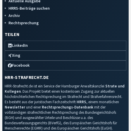
Aktuelle Ausgabe
HRRS-Beiträge suchen
Archiv
Rechtsprechung
TEILEN
LinkedIn
Xing
Facebook
HRR-STRAFRECHT.DE
HRR-Strafrecht.de ist ein Service der Hamburger Anwaltskanzlei
Strate und
Kollegen
. Das Projekt bietet einen kostenlosen Zugang zur aktuellen
höchstrichterlichen Rechtsprechung im Strafrecht und Strafverfahrensrecht.
Es besteht aus der juristischen Fachzeitschrift
HRRS
, einem monatlichen
Newsletter
und einer
Rechtsprechungs-Datenbank
mit der
vollständigen strafrechtlichen Rechtsprechung des Bundesgerichtshofs
(BGH) und ausgewählter Urteile und Beschlüsse u.a. des
Bundesverfassungsgerichts (BVerfG), des Europäischen Gerichtshofs für
Menschenrechte (EGMR) und des Europäischen Gerichtshofs (EuGH).