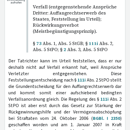
Entscheidung
aufrufen
Verfall (entgegenstehende Ansprüche
Dritter: Auffangrechtserwerb des
Staates, Feststellung im Urteil);
Rückwirkungsverbot
(Meistbegünstigungsprinzip).
§
73
Abs. 1, Abs. 5 StGB; §
111i
Abs. 2,
Abs. 5 StPO; §
2
Abs. 3, Abs. 5 StPO
Der Tatrichter kann im Urteil feststellen, dass er nur
deshalb nicht auf Verfall erkannt hat, weil Ansprüche
Verletzter entgegenstehen. Diese
Feststellungsentscheidung nach §
111i
Abs. 2 StPO stellt
die Grundentscheidung für den Auffangrechtserwerb dar
und kommt somit einer aufschiebend bedingten
Verfallsanordnung gleich. Die Regelung des §
111i
Abs. 2
StPO ist aber erst durch das Gesetz zur Stärkung der
Rückgewinnungshilfe und der Vermögensabschöpfung
bei Straftaten vom 24. Oktober 2006 (
BGBl. I 2350
)
geschaffen worden und am 1. Januar 2007 in Kraft