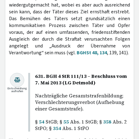
wiedergutgemacht hat, wobei es aber auch ausreichend
sein kann, dass der Täter dieses Ziel ernsthaft erstrebt.
Das Bemühen des Täters setzt grundsätzlich einen
kommunikativen Prozess zwischen Täter und Opfer
voraus, der auf einen umfassenden, friedensstiftenden
Ausgleich der durch die Straftat verursachten Folgen
angelegt und „Ausdruck der Übernahme von
Verantwortung“ sein muss (vgl.
BGHSt 48, 134
, 139, 141).
631. BGH 4 StR 111/13 – Beschluss vom
7. Mai 2013 (LG Detmold)
Entscheidung
aufrufen
Nachträgliche Gesamtstrafenbildung;
Verschlechterungsverbot (Aufhebung
einer Gesamtstrafe).
§
54
StGB; §
55
Abs. 1 StGB; §
358
Abs. 2
StPO; §
354
Abs. 1 StPO