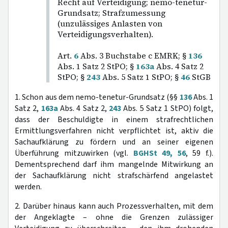
Recht auf Verteidigung; nemo-tenetur-
Grundsatz; Strafzumessung
(unzulässiges Anlasten von
Verteidigungsverhalten).
Art.
6
Abs. 3 Buchstabe c EMRK; §
136
Abs. 1 Satz 2 StPO; §
163a
Abs. 4 Satz 2
StPO; §
243
Abs. 5 Satz 1 StPO; §
46
StGB
1. Schon aus dem nemo-tenetur-Grundsatz (§§
136
Abs. 1
Satz 2,
163a
Abs. 4 Satz 2,
243
Abs. 5 Satz 1 StPO) folgt,
dass der Beschuldigte in einem strafrechtlichen
Ermittlungsverfahren nicht verpflichtet ist, aktiv die
Sachaufklärung zu fördern und an seiner eigenen
Überführung mitzuwirken (vgl.
BGHSt 49, 56
, 59 f.).
Dementsprechend darf ihm mangelnde Mitwirkung an
der Sachaufklärung nicht strafschärfend angelastet
werden.
2. Darüber hinaus kann auch Prozessverhalten, mit dem
der Angeklagte – ohne die Grenzen zulässiger