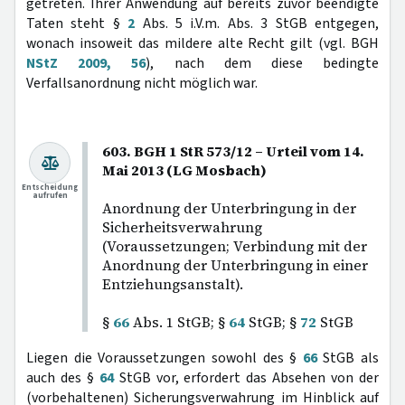
getreten. Ihrer Anwendung auf bereits zuvor beendigte
Taten steht §
2
Abs. 5 i.V.m. Abs. 3 StGB entgegen,
wonach insoweit das mildere alte Recht gilt (vgl. BGH
NStZ 2009, 56
), nach dem diese bedingte
Verfallsanordnung nicht möglich war.
603. BGH 1 StR 573/12 – Urteil vom 14.
Mai 2013 (LG Mosbach)
Entscheidung
aufrufen
Anordnung der Unterbringung in der
Sicherheitsverwahrung
(Voraussetzungen; Verbindung mit der
Anordnung der Unterbringung in einer
Entziehungsanstalt).
§
66
Abs. 1 StGB; §
64
StGB; §
72
StGB
Liegen die Voraussetzungen sowohl des §
66
StGB als
auch des §
64
StGB vor, erfordert das Absehen von der
(vorbehaltenen) Sicherungsverwahrung im Hinblick auf