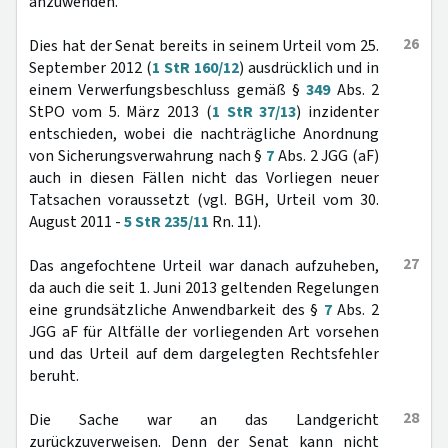
anzuwenden.
26
Dies hat der Senat bereits in seinem Urteil vom 25.
September 2012 (
1 StR 160/12
) ausdrücklich und in
einem Verwerfungsbeschluss gemäß §
349
Abs. 2
StPO vom 5. März 2013 (
1 StR 37/13
) inzidenter
entschieden, wobei die nachträgliche Anordnung
von Sicherungsverwahrung nach §
7
Abs. 2 JGG (aF)
auch in diesen Fällen nicht das Vorliegen neuer
Tatsachen voraussetzt (vgl. BGH, Urteil vom 30.
August 2011 -
5 StR 235/11
Rn. 11).
27
Das angefochtene Urteil war danach aufzuheben,
da auch die seit 1. Juni 2013 geltenden Regelungen
eine grundsätzliche Anwendbarkeit des §
7
Abs. 2
JGG aF für Altfälle der vorliegenden Art vorsehen
und das Urteil auf dem dargelegten Rechtsfehler
beruht.
28
Die Sache war an das Landgericht
zurückzuverweisen. Denn der Senat kann nicht