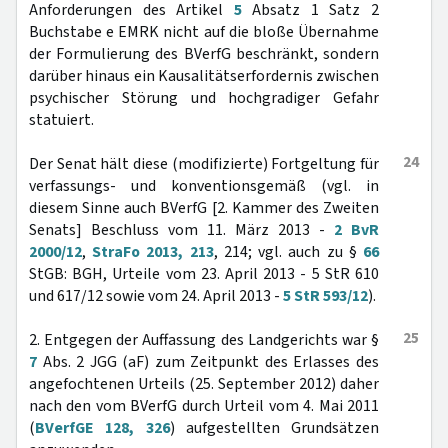
Anforderungen des Artikel
5
Absatz 1 Satz 2
Buchstabe e EMRK nicht auf die bloße Übernahme
der Formulierung des BVerfG beschränkt, sondern
darüber hinaus ein Kausalitätserfordernis zwischen
psychischer Störung und hochgradiger Gefahr
statuiert.
24
Der Senat hält diese (modifizierte) Fortgeltung für
verfassungs- und konventionsgemäß (vgl. in
diesem Sinne auch BVerfG [2. Kammer des Zweiten
Senats] Beschluss vom 11. März 2013 -
2 BvR
2000/12
,
StraFo 2013, 213
, 214; vgl. auch zu §
66
StGB: BGH, Urteile vom 23. April 2013 - 5 StR 610
und 617/12 sowie vom 24. April 2013 -
5 StR 593/12
).
25
2. Entgegen der Auffassung des Landgerichts war §
7
Abs. 2 JGG (aF) zum Zeitpunkt des Erlasses des
angefochtenen Urteils (25. September 2012) daher
nach den vom BVerfG durch Urteil vom 4. Mai 2011
(
BVerfGE 128, 326
) aufgestellten Grundsätzen