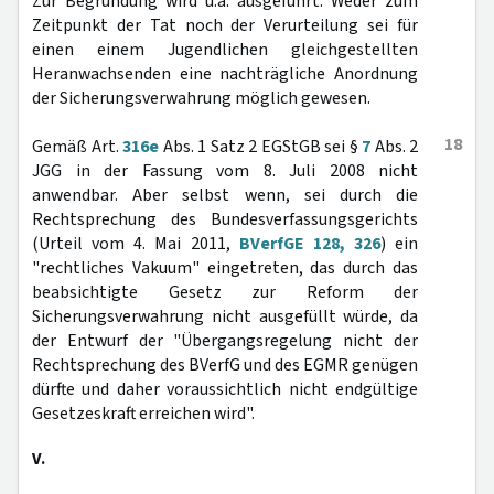
Zur Begründung wird u.a. ausgeführt: Weder zum
Zeitpunkt der Tat noch der Verurteilung sei für
einen einem Jugendlichen gleichgestellten
Heranwachsenden eine nachträgliche Anordnung
der Sicherungsverwahrung möglich gewesen.
18
Gemäß Art.
316e
Abs. 1 Satz 2 EGStGB sei §
7
Abs. 2
JGG in der Fassung vom 8. Juli 2008 nicht
anwendbar. Aber selbst wenn, sei durch die
Rechtsprechung des Bundesverfassungsgerichts
(Urteil vom 4. Mai 2011,
BVerfGE 128, 326
) ein
"rechtliches Vakuum" eingetreten, das durch das
beabsichtigte Gesetz zur Reform der
Sicherungsverwahrung nicht ausgefüllt würde, da
der Entwurf der "Übergangsregelung nicht der
Rechtsprechung des BVerfG und des EGMR genügen
dürfte und daher voraussichtlich nicht endgültige
Gesetzeskraft erreichen wird".
V.