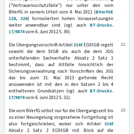
("Vertrauensschutzfälle") nur unter den vom
BVerfG in seinem Urteil vom 4. Mai 2011 (
BVerfGE
128, 326
) formulierten hohen Voraussetzungen
weiter anwendbar sind (vgl. auch
BT-Drucks.
17/9874
vom 6. Juni 2012 S. 30).
22
Die Übergangsvorschrift Artikel
316f
EGStGB regelt
sowohl die dem StGB als auch die dem JGG
unterfallenden Sachverhalte. Absatz 2 Satz 1
bestimmt, dass auf Altfälle hinsichtlich der
Sicherungsverwahrung nach Vorschriften des JGG
das bis zum 31. Mai 2013 geltende Recht
anzuwenden ist mit den in den Sätzen 2 bis 4
enthaltenen Grundsätzen (vgl. auch
BT-Drucks.
17/9874
vom 6. Juni 2012 S. 31).
23
Die vom BVerfG selbst nur für die Übergangszeit bis
zu einer Neuregelung vorgesehene Fortgeltung ist
also fortgeschrieben, wobei sich Artikel
316f
Absatz 2 Satz 2 EGStGB mit Blick auf die