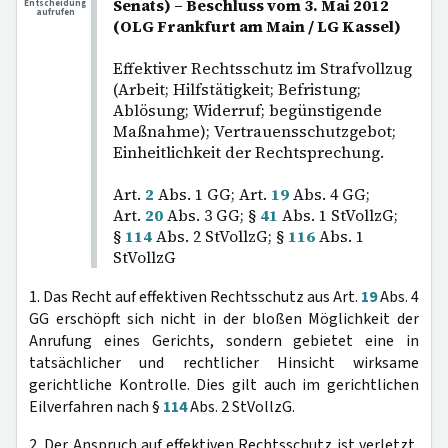
Senats) – Beschluss vom 3. Mai 2012
Entscheidung
aufrufen
(OLG Frankfurt am Main / LG Kassel)
Effektiver Rechtsschutz im Strafvollzug
(Arbeit; Hilfstätigkeit; Befristung;
Ablösung; Widerruf; begünstigende
Maßnahme); Vertrauensschutzgebot;
Einheitlichkeit der Rechtsprechung.
Art.
2
Abs. 1 GG; Art.
19
Abs. 4 GG;
Art.
20
Abs. 3 GG; §
41
Abs. 1 StVollzG;
§
114
Abs. 2 StVollzG; §
116
Abs. 1
StVollzG
1. Das Recht auf effektiven Rechtsschutz aus Art.
19
Abs. 4
GG erschöpft sich nicht in der bloßen Möglichkeit der
Anrufung eines Gerichts, sondern gebietet eine in
tatsächlicher und rechtlicher Hinsicht wirksame
gerichtliche Kontrolle. Dies gilt auch im gerichtlichen
Eilverfahren nach §
114
Abs. 2 StVollzG.
2. Der Anspruch auf effektiven Rechtsschutz ist verletzt,