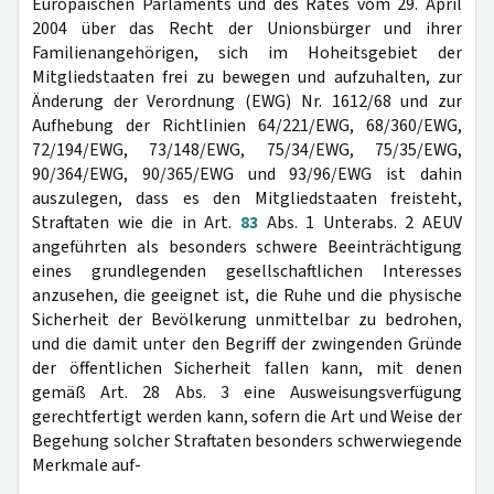
Europäischen Parlaments und des Rates vom 29. April
2004 über das Recht der Unionsbürger und ihrer
Familienangehörigen, sich im Hoheitsgebiet der
Mitgliedstaaten frei zu bewegen und aufzuhalten, zur
Änderung der Verordnung (EWG) Nr. 1612/68 und zur
Aufhebung der Richtlinien 64/221/EWG, 68/360/EWG,
72/194/EWG, 73/148/EWG, 75/34/EWG, 75/35/EWG,
90/364/EWG, 90/365/EWG und 93/96/EWG ist dahin
auszulegen, dass es den Mitgliedstaaten freisteht,
Straftaten wie die in Art.
83
Abs. 1 Unterabs. 2 AEUV
angeführten als besonders schwere Beeinträchtigung
eines grundlegenden gesellschaftlichen Interesses
anzusehen, die geeignet ist, die Ruhe und die physische
Sicherheit der Bevölkerung unmittelbar zu bedrohen,
und die damit unter den Begriff der zwingenden Gründe
der öffentlichen Sicherheit fallen kann, mit denen
gemäß Art. 28 Abs. 3 eine Ausweisungsverfügung
gerechtfertigt werden kann, sofern die Art und Weise der
Begehung solcher Straftaten besonders schwerwiegende
Merkmale auf-