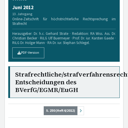
Juni 2012
13. Jahrgang
Online-Zeitschrift für höchstrichterliche Rechtsprechung im
Strafrecht
Herausgeber: Dr. h.c. Gerhard Strate · Redaktion: RA Wiss. Ass. Dr.
Christian Becker · RiLG Ulf Buermeyer · Prof. Dr. iur. Karsten Gaede ·
RiLG Dr. Holger Mann · RA Dr. iur. Stephan Schlegel.
PDF-Version
Strafrechtliche/strafverfahrensrech
Entscheidungen des
BVerfG/EGMR/EuGH
S. 250 (Heft 6/2012)