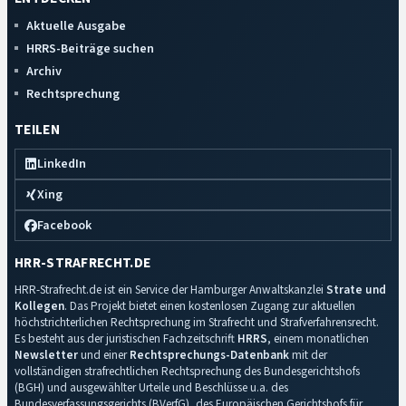
Aktuelle Ausgabe
HRRS-Beiträge suchen
Archiv
Rechtsprechung
TEILEN
LinkedIn
Xing
Facebook
HRR-STRAFRECHT.DE
HRR-Strafrecht.de ist ein Service der Hamburger Anwaltskanzlei
Strate und
Kollegen
. Das Projekt bietet einen kostenlosen Zugang zur aktuellen
höchstrichterlichen Rechtsprechung im Strafrecht und Strafverfahrensrecht.
Es besteht aus der juristischen Fachzeitschrift
HRRS
, einem monatlichen
Newsletter
und einer
Rechtsprechungs-Datenbank
mit der
vollständigen strafrechtlichen Rechtsprechung des Bundesgerichtshofs
(BGH) und ausgewählter Urteile und Beschlüsse u.a. des
Bundesverfassungsgerichts (BVerfG), des Europäischen Gerichtshofs für