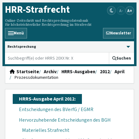
HRR
-Strafrecht
A-
A+
Online-Zeitschrift und Rechtsprechungsdatenbank
für höchstrichterliche Rechtsprechung im Strafrecht
Menü
Newsletter
HRRS durchsuchen
Suchen
Startseite
Archiv
HRRS-Ausgaben
2012
April
Prozessdokumentation
HRRS-Ausgabe April 2012:
Entscheidungen des BVerfG / EGMR
Hervorzuhebende Entscheidungen des BGH
Materielles Strafrecht