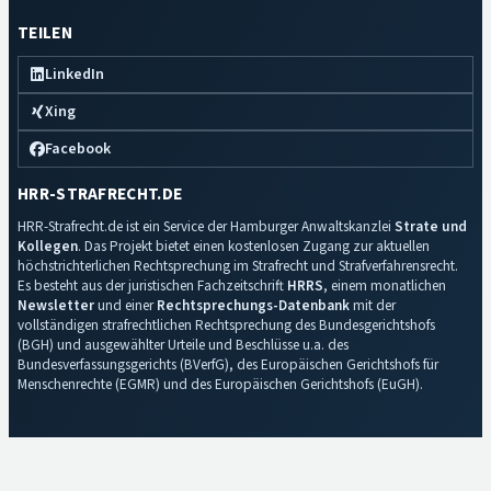
TEILEN
LinkedIn
Xing
Facebook
HRR-STRAFRECHT.DE
HRR-Strafrecht.de ist ein Service der Hamburger Anwaltskanzlei
Strate und
Kollegen
. Das Projekt bietet einen kostenlosen Zugang zur aktuellen
höchstrichterlichen Rechtsprechung im Strafrecht und Strafverfahrensrecht.
Es besteht aus der juristischen Fachzeitschrift
HRRS
, einem monatlichen
Newsletter
und einer
Rechtsprechungs-Datenbank
mit der
vollständigen strafrechtlichen Rechtsprechung des Bundesgerichtshofs
(BGH) und ausgewählter Urteile und Beschlüsse u.a. des
Bundesverfassungsgerichts (BVerfG), des Europäischen Gerichtshofs für
Menschenrechte (EGMR) und des Europäischen Gerichtshofs (EuGH).
Impressum
·
Datenschutz