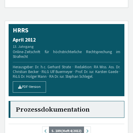
HRRS
April 2012
13. Jahrgang
Online-Zeitschrift für höchstrichterliche Rechtsprechung im
Strafrecht
Herausgeber: Dr. h.c. Gerhard Strate · Redaktion: RA Wiss. Ass. Dr.
Christian Becker · RiLG Ulf Buermeyer · Prof. Dr. iur. Karsten Gaede ·
RiLG Dr. Holger Mann · RA Dr. iur. Stephan Schlegel.
PDF-Version
Prozessdokumentation
S. 189 (Heft 4/2012)