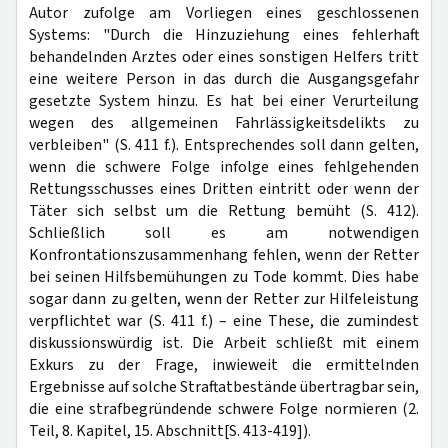
Autor zufolge am Vorliegen eines geschlossenen
Systems: "Durch die Hinzuziehung eines fehlerhaft
behandelnden Arztes oder eines sonstigen Helfers tritt
eine weitere Person in das durch die Ausgangsgefahr
gesetzte System hinzu. Es hat bei einer Verurteilung
wegen des allgemeinen Fahrlässigkeitsdelikts zu
verbleiben" (S. 411 f.). Entsprechendes soll dann gelten,
wenn die schwere Folge infolge eines fehlgehenden
Rettungsschusses eines Dritten eintritt oder wenn der
Täter sich selbst um die Rettung bemüht (S. 412).
Schließlich soll es am notwendigen
Konfrontationszusammenhang fehlen, wenn der Retter
bei seinen Hilfsbemühungen zu Tode kommt. Dies habe
sogar dann zu gelten, wenn der Retter zur Hilfeleistung
verpflichtet war (S. 411 f.) – eine These, die zumindest
diskussionswürdig ist. Die Arbeit schließt mit einem
Exkurs zu der Frage, inwieweit die ermittelnden
Ergebnisse auf solche Straftatbestände übertragbar sein,
die eine strafbegründende schwere Folge normieren (2.
Teil, 8. Kapitel, 15. Abschnitt[S. 413-419]).