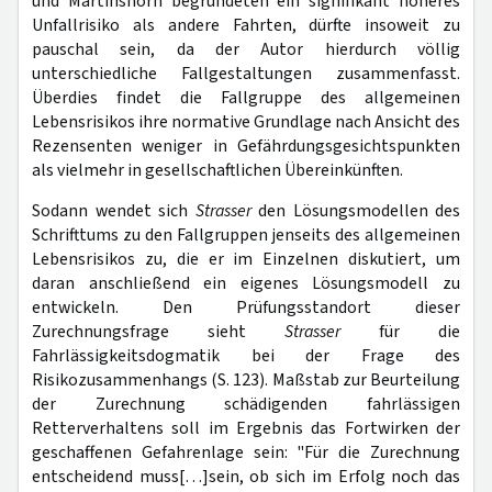
und Martinshorn begründeten ein signifikant höheres
Unfallrisiko als andere Fahrten, dürfte insoweit zu
pauschal sein, da der Autor hierdurch völlig
unterschiedliche Fallgestaltungen zusammenfasst.
Überdies findet die Fallgruppe des allgemeinen
Lebensrisikos ihre normative Grundlage nach Ansicht des
Rezensenten weniger in Gefährdungsgesichtspunkten
als vielmehr in gesellschaftlichen Übereinkünften.
Sodann wendet sich
Strasser
den Lösungsmodellen des
Schrifttums zu den Fallgruppen jenseits des allgemeinen
Lebensrisikos zu, die er im Einzelnen diskutiert, um
daran anschließend ein eigenes Lösungsmodell zu
entwickeln. Den Prüfungsstandort dieser
Zurechnungsfrage sieht
Strasser
für die
Fahrlässigkeitsdogmatik bei der Frage des
Risikozusammenhangs (S. 123). Maßstab zur Beurteilung
der Zurechnung schädigenden fahrlässigen
Retterverhaltens soll im Ergebnis das Fortwirken der
geschaffenen Gefahrenlage sein: "Für die Zurechnung
entscheidend muss[…]sein, ob sich im Erfolg noch das