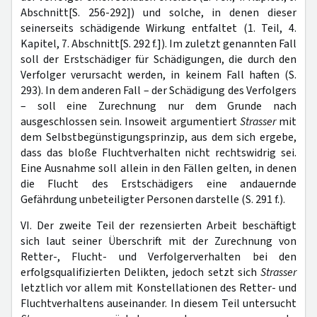
Abschnitt[S. 256-292]) und solche, in denen dieser
seinerseits schädigende Wirkung entfaltet (1. Teil, 4.
Kapitel, 7. Abschnitt[S. 292 f.]). Im zuletzt genannten Fall
soll der Erstschädiger für Schädigungen, die durch den
Verfolger verursacht werden, in keinem Fall haften (S.
293). In dem anderen Fall – der Schädigung des Verfolgers
– soll eine Zurechnung nur dem Grunde nach
ausgeschlossen sein. Insoweit argumentiert
Strasser
mit
dem Selbstbegünstigungsprinzip, aus dem sich ergebe,
dass das bloße Fluchtverhalten nicht rechtswidrig sei.
Eine Ausnahme soll allein in den Fällen gelten, in denen
die Flucht des Erstschädigers eine andauernde
Gefährdung unbeteiligter Personen darstelle (S. 291 f.).
VI. Der zweite Teil der rezensierten Arbeit beschäftigt
sich laut seiner Überschrift mit der Zurechnung von
Retter-, Flucht- und Verfolgerverhalten bei den
erfolgsqualifizierten Delikten, jedoch setzt sich
Strasser
letztlich vor allem mit Konstellationen des Retter- und
Fluchtverhaltens auseinander. In diesem Teil untersucht