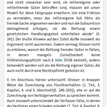
und nicht steuerbar sein wird, ob rettereigene oder
retterfremde Güter betroffen sind, müssen wir unser
Modell für diese Fallgruppe erweitern. Um eine Friktion
zu vermeiden, muss das rettereigene Gut fiktiv als
fremde Sache angesehen werden und nun die Subsumtion
dahingehend erfolgen, ob die Rettung einem
gesetzlichen Handlungsgebot unterfallen würde" (S.
241). Der bloße Hinweis auf den Zufall dürfte insoweit als
Argument nicht ausreichen. Zudem vermag
Strasser
nicht
zu erklären, warum die Rettung fremder Güter in Fällen,
in denen mangels Zumutbarkeit keine
Hilfeleistungspflicht nach §
323c
StGB besteht, anders
behandelt werden soll als die Rettung eigener Güter, die
auch nicht durch eine Rechtspflicht geboten ist.
V. Im Anschluss hieran untersucht
Strasser
in knapper
Weise die Zurechnung von Fluchtverhalten (1. Teil, 3.
Kapitel, 4. und 5. Abschnitt[S. 246-255]), ehe er auf die
Zurechnung von Verfolgerverhalten zu sprechen kommt.
Auch insoweit unterscheidet der Verfasser Fälle, in denen
der Verfolger einen Schaden erleidet (1. Teil, 4. Kapitel, 6.