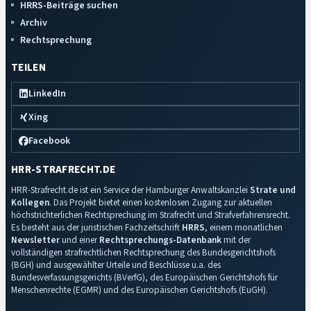
HRRS-Beiträge suchen
Archiv
Rechtsprechung
TEILEN
LinkedIn
Xing
Facebook
HRR-STRAFRECHT.DE
HRR-Strafrecht.de ist ein Service der Hamburger Anwaltskanzlei
Strate und
Kollegen
. Das Projekt bietet einen kostenlosen Zugang zur aktuellen
höchstrichterlichen Rechtsprechung im Strafrecht und Strafverfahrensrecht.
Es besteht aus der juristischen Fachzeitschrift
HRRS
, einem monatlichen
Newsletter
und einer
Rechtsprechungs-Datenbank
mit der
vollständigen strafrechtlichen Rechtsprechung des Bundesgerichtshofs
(BGH) und ausgewählter Urteile und Beschlüsse u.a. des
Bundesverfassungsgerichts (BVerfG), des Europäischen Gerichtshofs für
Menschenrechte (EGMR) und des Europäischen Gerichtshofs (EuGH).