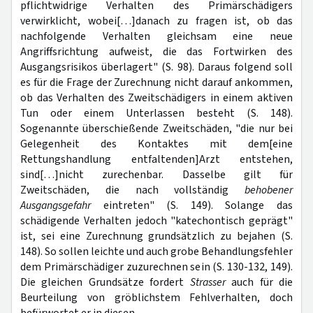
pflichtwidrige Verhalten des Primärschädigers
verwirklicht, wobei[…]danach zu fragen ist, ob das
nachfolgende Verhalten gleichsam eine neue
Angriffsrichtung aufweist, die das Fortwirken des
Ausgangsrisikos überlagert" (S. 98). Daraus folgend soll
es für die Frage der Zurechnung nicht darauf ankommen,
ob das Verhalten des Zweitschädigers in einem aktiven
Tun oder einem Unterlassen besteht (S. 148).
Sogenannte überschießende Zweitschäden, "die nur bei
Gelegenheit des Kontaktes mit dem[eine
Rettungshandlung entfaltenden]Arzt entstehen,
sind[…]nicht zurechenbar. Dasselbe gilt für
Zweitschäden, die nach vollständig
behobener
Ausgangsgefahr
eintreten" (S. 149). Solange das
schädigende Verhalten jedoch "katechontisch geprägt"
ist, sei eine Zurechnung grundsätzlich zu bejahen (S.
148). So sollen leichte und auch grobe Behandlungsfehler
dem Primärschädiger zuzurechnen sein (S. 130-132, 149).
Die gleichen Grundsätze fordert
Strasser
auch für die
Beurteilung von gröblichstem Fehlverhalten, doch