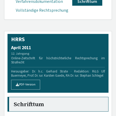
Verfahrensdokumen­tation
Schrifttum
Vollständige Rechtsprechung
HRRS
April 2011
12. Jahrgang
Online-Zeitschrift für höchstrichterliche Rechtsprechung im
Strafrecht
Herausgeber: Dr. h.c. Gerhard Strate · Redaktion: RiLG Ulf
Buermeyer, Prof. Dr. iur. Karsten Gaede, RA Dr. iur. Stephan Schlegel
PDF-Version
Schrifttum