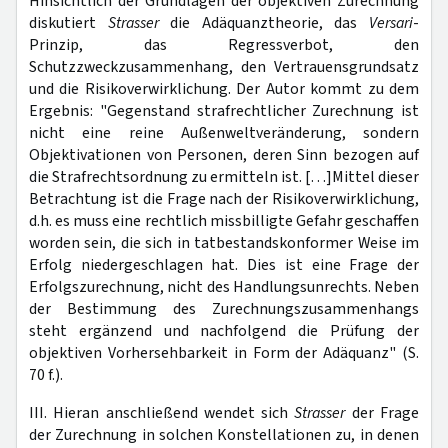
Hinsichtlich der Grundlagen der objektiven Zurechnung
diskutiert
Strasser
die Adäquanztheorie, das
Versari
-
Prinzip, das Regressverbot, den
Schutzzweckzusammenhang, den Vertrauensgrundsatz
und die Risikoverwirklichung. Der Autor kommt zu dem
Ergebnis: "Gegenstand strafrechtlicher Zurechnung ist
nicht eine reine Außenweltveränderung, sondern
Objektivationen von Personen, deren Sinn bezogen auf
die Strafrechtsordnung zu ermitteln ist. […]Mittel dieser
Betrachtung ist die Frage nach der Risikoverwirklichung,
d.h. es muss eine rechtlich missbilligte Gefahr geschaffen
worden sein, die sich in tatbestandskonformer Weise im
Erfolg niedergeschlagen hat. Dies ist eine Frage der
Erfolgszurechnung, nicht des Handlungsunrechts. Neben
der Bestimmung des Zurechnungszusammenhangs
steht ergänzend und nachfolgend die Prüfung der
objektiven Vorhersehbarkeit in Form der Adäquanz" (S.
70 f.).
III. Hieran anschließend wendet sich
Strasser
der Frage
der Zurechnung in solchen Konstellationen zu, in denen