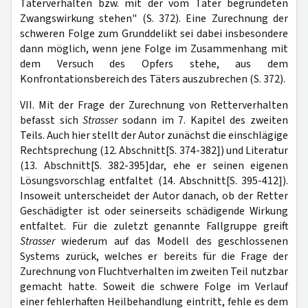
Täterverhalten bzw. mit der vom Täter begründeten
Zwangswirkung stehen" (S. 372). Eine Zurechnung der
schweren Folge zum Grunddelikt sei dabei insbesondere
dann möglich, wenn jene Folge im Zusammenhang mit
dem Versuch des Opfers stehe, aus dem
Konfrontationsbereich des Täters auszubrechen (S. 372).
VII. Mit der Frage der Zurechnung von Retterverhalten
befasst sich
Strasser
sodann im 7. Kapitel des zweiten
Teils. Auch hier stellt der Autor zunächst die einschlägige
Rechtsprechung (12. Abschnitt[S. 374-382]) und Literatur
(13. Abschnitt[S. 382-395]dar, ehe er seinen eigenen
Lösungsvorschlag entfaltet (14. Abschnitt[S. 395-412]).
Insoweit unterscheidet der Autor danach, ob der Retter
Geschädigter ist oder seinerseits schädigende Wirkung
entfaltet. Für die zuletzt genannte Fallgruppe greift
Strasser
wiederum auf das Modell des geschlossenen
Systems zurück, welches er bereits für die Frage der
Zurechnung von Fluchtverhalten im zweiten Teil nutzbar
gemacht hatte. Soweit die schwere Folge im Verlauf
einer fehlerhaften Heilbehandlung eintritt, fehle es dem