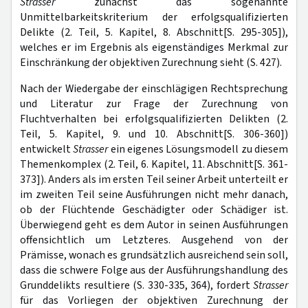
Strasser
zunächst das sogenannte
Unmittelbarkeitskriterium der erfolgsqualifizierten
Delikte (2. Teil, 5. Kapitel, 8. Abschnitt[S. 295-305]),
welches er im Ergebnis als eigenständiges Merkmal zur
Einschränkung der objektiven Zurechnung sieht (S. 427).
Nach der Wiedergabe der einschlägigen Rechtsprechung
und Literatur zur Frage der Zurechnung von
Fluchtverhalten bei erfolgsqualifizierten Delikten (2.
Teil, 5. Kapitel, 9. und 10. Abschnitt[S. 306-360])
entwickelt
Strasser
ein eigenes Lösungsmodell zu diesem
Themenkomplex (2. Teil, 6. Kapitel, 11. Abschnitt[S. 361-
373]). Anders als im ersten Teil seiner Arbeit unterteilt er
im zweiten Teil seine Ausführungen nicht mehr danach,
ob der Flüchtende Geschädigter oder Schädiger ist.
Überwiegend geht es dem Autor in seinen Ausführungen
offensichtlich um Letzteres. Ausgehend von der
Prämisse, wonach es grundsätzlich ausreichend sein soll,
dass die schwere Folge aus der Ausführungshandlung des
Grunddelikts resultiere (S. 330-335, 364), fordert
Strasser
für das Vorliegen der objektiven Zurechnung der