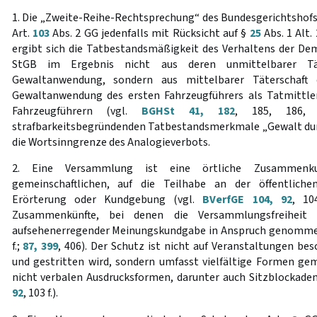
1. Die „Zweite-Reihe-Rechtsprechung“ des Bundesgerichtshof
Art.
103
Abs. 2 GG jedenfalls mit Rücksicht auf §
25
Abs. 1 Alt
ergibt sich die Tatbestandsmäßigkeit des Verhaltens der 
StGB im Ergebnis nicht aus deren unmittelbarer Tät
Gewaltanwendung, sondern aus mittelbarer Täterschaft 
Gewaltanwendung des ersten Fahrzeugführers als Tatmittl
Fahrzeugführern (vgl.
BGHSt 41, 182
, 185, 186, 
strafbarkeitsbegründenden Tatbestandsmerkmale „Gewalt dur
die Wortsinngrenze des Analogieverbots.
2. Eine Versammlung ist eine örtliche Zusammenk
gemeinschaftlichen, auf die Teilhabe an der öffentliche
Erörterung oder Kundgebung (vgl.
BVerfGE 104, 92
, 10
Zusammenkünfte, bei denen die Versammlungsfreiheit
aufsehenerregender Meinungskundgabe in Anspruch genommen
f.;
87, 399
, 406). Der Schutz ist nicht auf Veranstaltungen be
und gestritten wird, sondern umfasst vielfältige Formen ge
nicht verbalen Ausdrucksformen, darunter auch Sitzblockaden
92
, 103 f.).