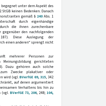
s begegnet unter dem Aspekt des
. 2 StGB keinen Bedenken. Danach
Demonstranten gemäß §
240
Abs. 1
erschaft durch eigenhändige
durch die ihnen zurechenbare
er gegenüber den nachfolgenden
187). Diese Auslegung der
ch einen anderen“ sprengt nicht
unft mehrerer Personen zur
n Meinungsbildung gerichteten
4). Dazu gehören auch solche
 zum Zwecke plakativer oder
 wird (vgl.
BVerfGE 69, 315
, 342
schränkt, auf denen argumentiert
meinsamen Verhaltens bis hin zu
 (vgl.
BVerfGE 73, 206
, 248;
104,