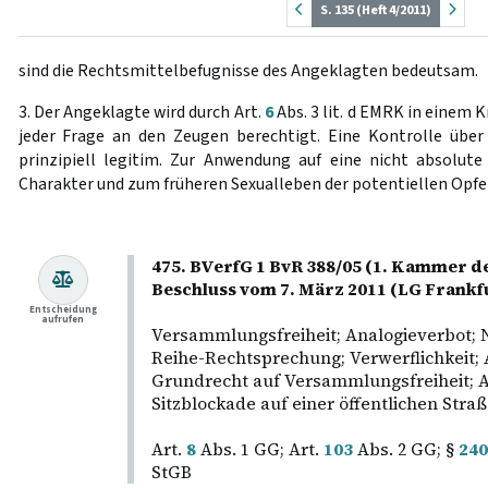
S. 135 (Heft 4/2011)
sind die Rechtsmittelbefugnisse des Angeklagten bedeutsam.
3. Der Angeklagte wird durch Art.
6
Abs. 3 lit. d EMRK in einem
jeder Frage an den Zeugen berechtigt. Eine Kontrolle über 
prinzipiell legitim. Zur Anwendung auf eine nicht absolu
Charakter und zum früheren Sexualleben der potentiellen Opfer
475. BVerfG 1 BvR 388/05 (1. Kammer de
Beschluss vom 7. März 2011 (LG Frankf
Entscheidung
aufrufen
Versammlungsfreiheit; Analogieverbot; N
Reihe-Rechtsprechung; Verwerflichkeit
Grundrecht auf Versammlungsfreiheit;
Sitzblockade auf einer öffentlichen Straß
Art.
8
Abs. 1 GG; Art.
103
Abs. 2 GG; §
240
StGB