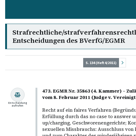
Strafrechtliche/strafverfahrensrecht
Entscheidungen des BVerfG/EGMR
S. 134 (Heft 4/2011)
473. EGMR Nr. 35863 (4. Kammer) – Zul
vom 8. Februar 2011 (Judge v. Vereinig
Entscheidung
aufrufen
Recht auf ein faires Verfahren (Begründun
Erfüllung durch das no case to answer
up/charging, Geschworenengerichte; Konf
sexuellen Missbrauchs: Ausschluss von
und zum Charakter der minderjährigen p