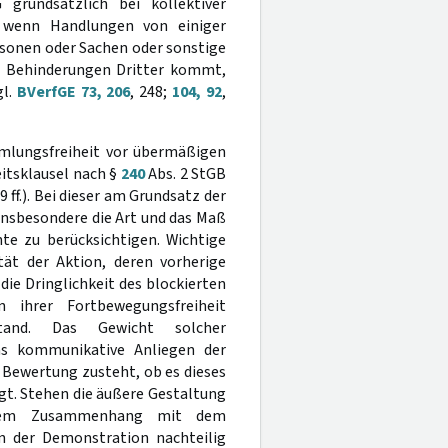
grundsätzlich bei kollektiver
g, wenn Handlungen von einiger
rsonen oder Sachen oder sonstige
zu Behinderungen Dritter kommt,
gl.
BVerfGE 73, 206
, 248;
104, 92
,
mlungsfreiheit vor übermäßigen
itsklausel nach §
240
Abs. 2 StGB
09 ff.). Bei dieser am Grundsatz der
insbesondere die Art und das Maß
te zu berücksichtigen. Wichtige
ät der Aktion, deren vorherige
ie Dringlichkeit des blockierten
 ihrer Fortbewegungsfreiheit
tand. Das Gewicht solcher
as kommunikative Anliegen der
Bewertung zusteht, ob es dieses
igt. Stehen die äußere Gestaltung
einem Zusammenhang mit dem
n der Demonstration nachteilig