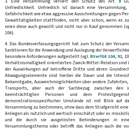
3. Eine Versammlung verliert den Schutz des Art.
8
GG 
Unfriedlichkeit. Unfriedlich ist danach eine Versammlun
Gefährlichkeit wie etwa aggressive Ausschreitungen gegen Pe
Gewalttätigkeiten stattfinden, nicht aber schon, wenn es 
seien diese auch gewollt und nicht nur in Kauf genommen (v
106).
4. Das Bundesverfassungsgericht hat zum Schutz der Versam
Sanktionen für die Anwendung und Auslegung der Verwerflichke
besondere Anforderungen aufgestellt (vgl.
BVerfGE 104, 92
, 1
Verhältnismäßigkeit orientierten Zweck-Mittel-Relation sind 
der Auswirkungen auf betroffene Dritte und deren Grundrech
Abwägungselemente sind hierbei die Dauer und die Intensit
Bekanntgabe, Ausweichmöglichkeiten über andere Zufahrten, d
Transports, aber auch der Sachbezug zwischen den in
beeinträchtigten Personen und dem Protestgegens
demonstrationsspezifischer Umstände ist mit Blick auf d
Versammlung zu bestimmen, ohne dass dem Strafgericht eine 
Anliegen als nützlich und wertvoll einschätzt oder es missbill
und die durch sie ausgelösten Behinderungen in 
Versammlungsthema oder betrifft das Anliegen auch die vo