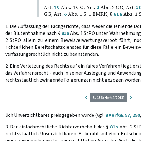
Art.
19
Abs. 4 GG; Art.
2
Abs. 2 GG; Art.
2
GG; Art.
6
Abs. 1 S. 1 EMRK; §
81a
Abs. 1 
1. Die Auffassung der Fachgerichte, dass weder die fehlende 
der Blutentnahme nach §
81a
Abs. 1 StPO unter Wahrnehmung
2 StPO allein zu einem Beweisverwertungsverbot führt, noc
richterlichen Bereitschaftsdienstes für diese Fälle ein Bewei
verfassungsrechtlich nicht zu beanstanden.
2. Eine Verletzung des Rechts auf ein faires Verfahren liegt er
das Verfahrensrecht - auch in seiner Auslegung und Anwendung 
rechtsstaatlich zwingende Folgerungen nicht gezogen worden 
S. 136 (Heft 4/2011)
lich Unverzichtbares preisgegeben wurde (vgl.
BVerfGE 57, 250
3. Der einfachrechtliche Richtervorbehalt des §
81a
Abs. 2 St
rechtsstaatlich Unverzichtbaren. Er beruht auf einer Entschei
einer zwingenden verfassungsrechtlichen Vorgabe. Auch die