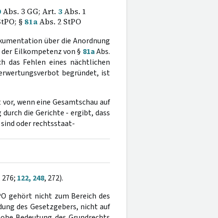
0
Abs. 3 GG; Art.
3
Abs. 1
StPO; §
81a
Abs. 2 StPO
Dokumentation über die Anordnung
 der Eilkompetenz von §
81a
Abs.
h das Fehlen eines nächtlichen
sverwertungsverbot begründet, ist
st vor, wenn eine Gesamtschau auf
durch die Gerichte - ergibt, dass
sind oder rechtsstaat-
, 276;
122, 248
, 272).
PO gehört nicht zum Bereich des
dung des Gesetzgebers, nicht auf
 hohe Bedeutung des Grundrechts