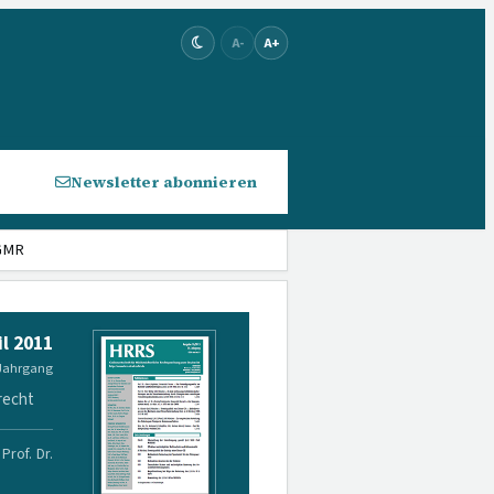
A-
A+
Newsletter abonnieren
EGMR
il 2011
 Jahrgang
recht
Prof. Dr.