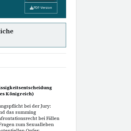
PDF-Version
liche
ässigkeitsentscheidung
tes Königreich)
gspflicht bei der Jury:
 und das summing
rontationsrecht bei Fällen
 Fragen zum Sexualleben
otentiellen Opfer;