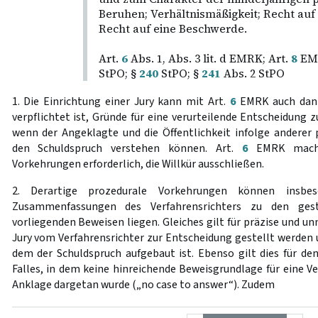
Beruhen; Verhältnismäßigkeit; Recht auf
Recht auf eine Beschwerde.
Art.
6
Abs. 1, Abs. 3 lit. d EMRK; Art.
8
EMR
StPO; §
240
StPO; §
241
Abs. 2 StPO
1. Die Einrichtung einer Jury kann mit Art.
6
EMRK auch dann 
verpflichtet ist, Gründe für eine verurteilende Entscheidung z
wenn der Angeklagte und die Öffentlichkeit infolge anderer
den Schuldspruch verstehen können. Art.
6
EMRK macht 
Vorkehrungen erforderlich, die Willkür ausschließen.
2. Derartige prozedurale Vorkehrungen können insbe
Zusammenfassungen des Verfahrensrichters zu den ges
vorliegenden Beweisen liegen. Gleiches gilt für präzise und un
Jury vom Verfahrensrichter zur Entscheidung gestellt werden 
dem der Schuldspruch aufgebaut ist. Ebenso gilt dies für de
Falles, in dem keine hinreichende Beweisgrundlage für eine Ve
Anklage dargetan wurde („no case to answer“). Zudem