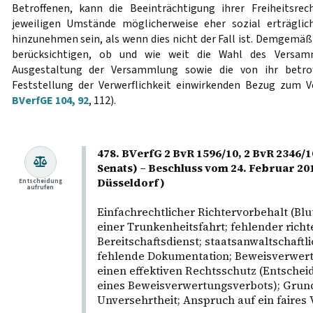
Betroffenen, kann die Beeinträchtigung ihrer Freiheitsrec
jeweiligen Umstände möglicherweise eher sozial erträgl
hinzunehmen sein, als wenn dies nicht der Fall ist. Demgemä
berücksichtigen, ob und wie weit die Wahl des Versam
Ausgestaltung der Versammlung sowie die von ihr betro
Feststellung der Verwerflichkeit einwirkenden Bezug zum
BVerfGE 104, 92
, 112).
478. BVerfG 2 BvR 1596/10, 2 BvR 2346/
Senats) – Beschluss vom 24. Februar 
Düsseldorf)
Entscheidung
aufrufen
Einfachrechtlicher Richtervorbehalt (B
einer Trunkenheitsfahrt; fehlender richt
Bereitschaftsdienst; staatsanwaltschaftli
fehlende Dokumentation; Beweisverwert
einen effektiven Rechtsschutz (Entschei
eines Beweisverwertungsverbots); Grund
Unversehrtheit; Anspruch auf ein faires 