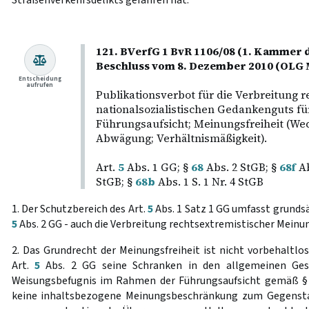
121. BVerfG 1 BvR 1106/08 (1. Kammer d
Beschluss vom 8. Dezember 2010 (OLG
Entscheidung
aufrufen
Publikationsverbot für die Verbreitung 
nationalsozialistischen Gedankenguts fü
Führungsaufsicht; Meinungsfreiheit (We
Abwägung; Verhältnismäßigkeit).
Art.
5
Abs. 1 GG; §
68
Abs. 2 StGB; §
68f
Ab
StGB; §
68b
Abs. 1 S. 1 Nr. 4 StGB
1. Der Schutzbereich des Art.
5
Abs. 1 Satz 1 GG umfasst grundsät
5
Abs. 2 GG - auch die Verbreitung rechtsextremistischer Meinu
2. Das Grundrecht der Meinungsfreiheit ist nicht vorbehaltlo
Art.
5
Abs. 2 GG seine Schranken in den allgemeinen Geset
Weisungsbefugnis im Rahmen der Führungsaufsicht gemäß 
keine inhaltsbezogene Meinungsbeschränkung zum Gegenstan