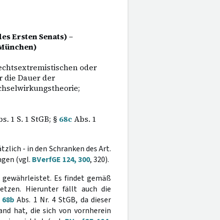
es Ersten Senats) –
 München)
rechtsextremistischen oder
r die Dauer der
chselwirkungstheorie;
s. 1 S. 1 StGB; §
68c
Abs. 1
zlich - in den Schranken des Art.
ngen (vgl.
BVerfGE 124, 300
, 320).
s gewährleistet. Es findet gemäß
zen. Hierunter fällt auch die
§
68b
Abs. 1 Nr. 4 StGB, da dieser
d hat, die sich von vornherein