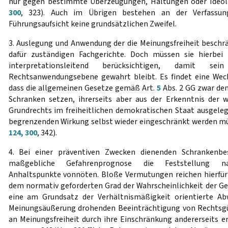
nur gegen bestimmte Überzeugungen, Haltungen oder Ideolo
300
, 323). Auch im Übrigen bestehen an der Verfassung
Führungsaufsicht keine grundsätzlichen Zweifel.
3. Auslegung und Anwendung der die Meinungsfreiheit beschr
dafür zuständigen Fachgerichte. Doch müssen sie hierbei
interpretationsleitend berücksichtigen, damit
Rechtsanwendungsebene gewahrt bleibt. Es findet eine Wech
dass die allgemeinen Gesetze gemäß Art.
5
Abs. 2 GG zwar de
Schranken setzen, ihrerseits aber aus der Erkenntnis der 
Grundrechts im freiheitlichen demokratischen Staat ausgeleg
begrenzenden Wirkung selbst wieder eingeschränkt werden mü
124, 300
, 342).
4. Bei einer präventiven Zwecken dienenden Schrankenbe
maßgebliche Gefahrenprognose die Feststellung nach
Anhaltspunkte vonnöten. Bloße Vermutungen reichen hierfür
dem normativ geforderten Grad der Wahrscheinlichkeit der Gefa
eine am Grundsatz der Verhältnismäßigkeit orientierte A
Meinungsäußerung drohenden Beeinträchtigung von Rechtsgüt
an Meinungsfreiheit durch ihre Einschränkung andererseits erf