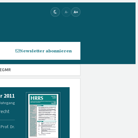
A-
A+
Newsletter abonnieren
/ EGMR
r 2011
 Jahrgang
recht
Prof. Dr.