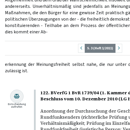
Allgemeinheit und dem Grad der Wahrscheinlichkeit insoweit 
andererseits. Unverhältnismäßig sind jedenfalls an Meinung
Maßnahmen, die den Bürger für eine gewisse Zeit praktisch g
politischen Überzeugungen von der - die freiheitlich demokra
konstituierenden - Teilhabe an dem Prozess der öffentliche
dies kommt einer Ab-
S. 3 (Heft 1/2011)
erkennung der Meinungsfreiheit selbst nahe, die nur unter
zulässig ist.
122. BVerfG 1 BvR 1739/04 (1. Kammer d
Beschluss vom 10. Dezember 2010 (L
Entscheidung
aufrufen
Anordnung der Durchsuchung der Gesch
Rundfunksenders (richterliche Prüfung
Verhältnismäßigkeit; Prüfung im Einzelfall
Rundfunkfreiheit (juristische Person; Ve