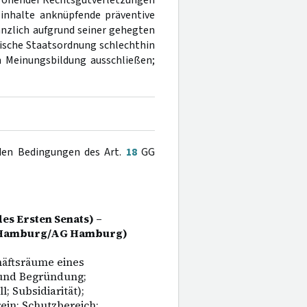
drohender Rechtsgutverletzungen
sinhalte anknüpfende präventive
änzlich aufgrund seiner gehegten
tische Staatsordnung schlechthin
n Meinungsbildung ausschließen;
 den Bedingungen des Art.
18
GG
es Ersten Senats) –
G Hamburg/AG Hamburg)
äftsräume eines
 und Begründung;
; Subsidiarität);
rein; Schutzbereich;