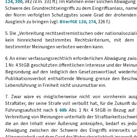
124, 300
, 342 i.V.m. 331 ff.). Im Rahmen einer solchen Abwägung 
Schwere des Grundrechtseingriffs zu dem Eingriffsanlass, name
der Norm verfolgten Schutzgutes sowie Grad der drohenden
Ausgleich zu bringen (vgl.
BVerfGE 120, 274
, 326 f.).
5. Die „Verbreitung rechtsextremistischen oder nationalsozial
kein hinreichend bestimmtes Rechtskriterium, mit dem 
bestimmter Meinungen verboten werden kann.
6. An einer verfassungsrechtlich erforderlichen Abwägung zw
1 Nr. 4 StGB geschützten öffentlichen Interesse und der Meinung
Begründung auf den lediglich den Gesetzeswortlaut wiederho
Publikationsverbot enthaltende Weisung grenze den Beschwe
Lebensführung in Freiheit nicht unzumutbar ein.
7. Zwar wäre es möglicherweise nicht von vornherein ausg
Straftäter, der seine Strafe voll verbüßt hat, für die Zukunft
Führungsaufsicht nach §
68b
Abs. 1 Nr. 4 StGB in Bezug auf
Verbreitung von Meinungen unterhalb der Strafbarkeitsschwel
die an den Inhalt einer Äußerung anknüpfen, bedarf es jedo
Abwägung zwischen der Schwere des Eingriffs einerseits un