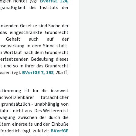
gien richtet (vgl.
BVerfGE 124,
smäßigkeit des Instituts der
änkenden Gesetze sind Sache der
 das eingeschränkte Grundrecht
 sein Gehalt auch auf der
selwirkung in dem Sinne statt,
m Wortlaut nach dem Grundrecht
wertsetzenden Bedeutung dieses
t und so in ihrer das Grundrecht
ssen (vgl.
BVerfGE 7, 198
, 205 ff.;
stimmung ist für die insoweit
vollziehbarer tatsächlicher
 grundsätzlich - unabhängig von
hr - nicht aus. Des Weiteren ist
bwägung zwischen der durch die
ern einerseits und der Einbuße
orderlich (vgl. zuletzt:
BVerfGE