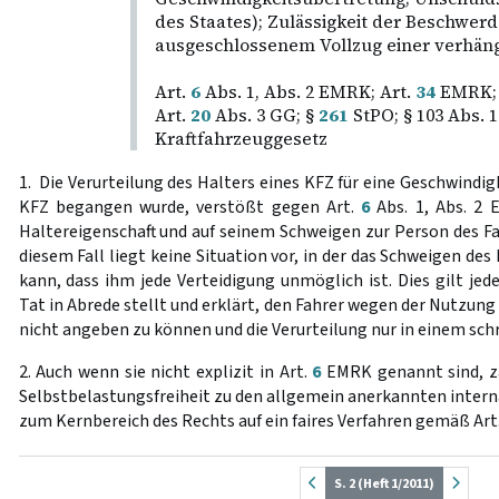
des Staates); Zulässigkeit der Beschwerd
ausgeschlossenem Vollzug einer verhäng
Art.
6
Abs. 1, Abs. 2 EMRK; Art.
34
EMRK; 
Art.
20
Abs. 3 GG; §
261
StPO; § 103 Abs. 
Kraftfahrzeuggesetz
1. Die Verurteilung des Halters eines KFZ für eine Geschwindi
KFZ begangen wurde, verstößt gegen Art.
6
Abs. 1, Abs. 2 
Haltereigenschaft und auf seinem Schweigen zur Person des Fa
diesem Fall liegt keine Situation vor, in der das Schweigen des
kann, dass ihm jede Verteidigung unmöglich ist. Dies gilt jed
Tat in Abrede stellt und erklärt, den Fahrer wegen der Nutzun
nicht angeben zu können und die Verurteilung nur in einem schri
2. Auch wenn sie nicht explizit in Art.
6
EMRK genannt sind, zä
Selbstbelastungsfreiheit zu den allgemein anerkannten intern
zum Kernbereich des Rechts auf ein faires Verfahren gemäß Art
S. 2 (Heft 1/2011)