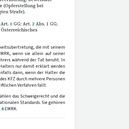
e (Opferstellung bei
ten Strafe).
Art.
1
GG; Art.
2
Abs. 1 GG;
1 Österreichisches
gkeitsübertretung, die mit seinem
EMRK, wenn sie allein auf seiner
hrers während der Tat beruht. In
 Halters nur damit erklärt werden
enfalls dann, wenn der Halter die
g des KFZ durch mehrere Personen
ftlichen Verfahren fällt.
hlen das Schweigerecht und die
ationalen Standards. Sie gehören
.
6
EMRK.