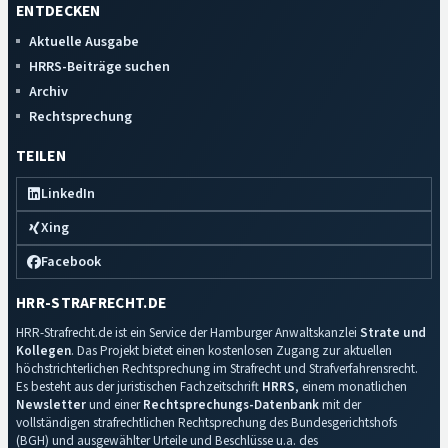
ENTDECKEN
Aktuelle Ausgabe
HRRS-Beiträge suchen
Archiv
Rechtsprechung
TEILEN
LinkedIn
Xing
Facebook
HRR-STRAFRECHT.DE
HRR-Strafrecht.de ist ein Service der Hamburger Anwaltskanzlei
Strate und
Kollegen
. Das Projekt bietet einen kostenlosen Zugang zur aktuellen
höchstrichterlichen Rechtsprechung im Strafrecht und Strafverfahrensrecht.
Es besteht aus der juristischen Fachzeitschrift
HRRS
, einem monatlichen
Newsletter
und einer
Rechtsprechungs-Datenbank
mit der
vollständigen strafrechtlichen Rechtsprechung des Bundesgerichtshofs
(BGH) und ausgewählter Urteile und Beschlüsse u.a. des