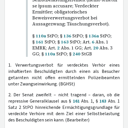
se ipsum accusare; Verdeckter
Ermittler; obligatorisches
Beweisverwertungsverbot bei
Aussagezwang; Täuschungsverbot).
§
110a
StPO; §
136
StPO; §
136a
StPO;
§
161
StPO; §
163
StPO; Art.
6
Abs. 1
EMRK; Art.
2
Abs. 1 GG; Art.
20
Abs. 3
GG; §
110a
StPO; §
240
StGB
1. Verwertungsverbot für verdecktes Verhör eines
inhaftierten Beschuldigten durch einen als Besucher
getarnten nicht offen ermittelnden Polizeibeamten
unter Zwangseinwirkung. (BGHSt)
2. Der Senat zweifelt – nicht tragend – daran, ob die
repressive Generalklausel aus §
161
Abs. 1, §
163
Abs. 1
Satz 2 StPO hinreichende Ermächtigungsgrundlage für
verdeckte Verhöre mit dem Ziel einer Selbstbelastung
des Beschuldigten sein kann. (Bearbeiter)