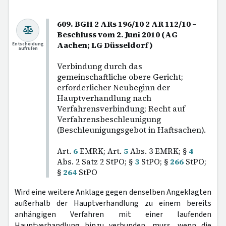
609. BGH 2 ARs 196/10 2 AR 112/10 –
Beschluss vom 2. Juni 2010 (AG
Aachen; LG Düsseldorf)
Entscheidung
aufrufen
Verbindung durch das
gemeinschaftliche obere Gericht;
erforderlicher Neubeginn der
Hauptverhandlung nach
Verfahrensverbindung; Recht auf
Verfahrensbeschleunigung
(Beschleunigungsgebot in Haftsachen).
Art.
6
EMRK; Art.
5
Abs. 3 EMRK; §
4
Abs. 2 Satz 2 StPO; §
3
StPO; §
266
StPO;
§
264
StPO
Wird eine weitere Anklage gegen denselben Angeklagten
außerhalb der Hauptverhandlung zu einem bereits
anhängigen Verfahren mit einer laufenden
Hauptverhandlung hinzu verbunden, muss, wenn die