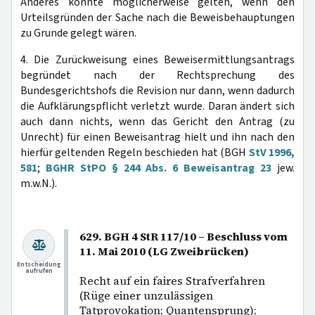
Anderes könnte möglicherweise gelten, wenn den
Urteilsgründen der Sache nach die Beweisbehauptungen
zu Grunde gelegt wären.
4. Die Zurückweisung eines Beweisermittlungsantrags
begründet nach der Rechtsprechung des
Bundesgerichtshofs die Revision nur dann, wenn dadurch
die Aufklärungspflicht verletzt wurde. Daran ändert sich
auch dann nichts, wenn das Gericht den Antrag (zu
Unrecht) für einen Beweisantrag hielt und ihn nach den
hierfür geltenden Regeln beschieden hat (BGH
StV 1996,
581
;
BGHR StPO § 244 Abs. 6 Beweisantrag 23
jew.
m.w.N.).
629. BGH 4 StR 117/10 – Beschluss vom
11. Mai 2010 (LG Zweibrücken)
Entscheidung
aufrufen
Recht auf ein faires Strafverfahren
(Rüge einer unzulässigen
Tatprovokation; Quantensprung);