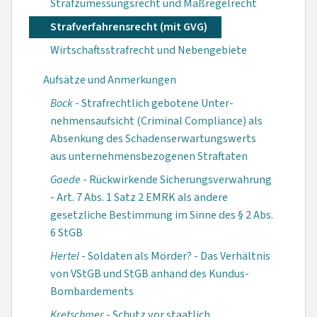
Strafzumessungsrecht und Maßregelrecht
Strafverfahrensrecht (mit GVG)
Wirtschaftsstrafrecht und Nebengebiete
Aufsätze und Anmerkungen
Bock
- Strafrechtlich gebotene Unter­
nehmensaufsicht (Criminal Compliance) als
Absenkung des Schadenserwartungs­werts
aus unterneh­mensbezogenen Straftaten
Gaede
- Rückwirkende Sicherungsverwahrung
- Art. 7 Abs. 1 Satz 2 EMRK als andere
gesetzliche Bestimmung im Sinne des § 2 Abs.
6 StGB
Hertel
- Soldaten als Mörder? - Das Verhältnis
von VStGB und StGB anhand des Kundus-
Bombardements
Kretschmer
- Schutz vor staatlich