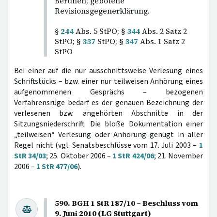
Beruhen; gebotene
Revisionsgegenerklärung.
§
244
Abs. 5 StPO; §
344
Abs. 2 Satz 2
StPO; §
337
StPO; §
347
Abs. 1 Satz 2
StPO
Bei einer auf die nur ausschnittsweise Verlesung eines
Schriftstücks – bzw. einer nur teilweisen Anhörung eines
aufgenommenen Gesprächs – bezogenen
Verfahrensrüge bedarf es der genauen Bezeichnung der
verlesenen bzw. angehörten Abschnitte in der
Sitzungsniederschrift. Die bloße Dokumentation einer
„teilweisen“ Verlesung oder Anhörung genügt in aller
Regel nicht (vgl. Senatsbeschlüsse vom 17. Juli 2003 –
1
StR 34/03
; 25. Oktober 2006 –
1 StR 424/06
; 21. November
2006 –
1 StR 477/06
).
590. BGH 1 StR 187/10 – Beschluss vom
9. Juni 2010 (LG Stuttgart)