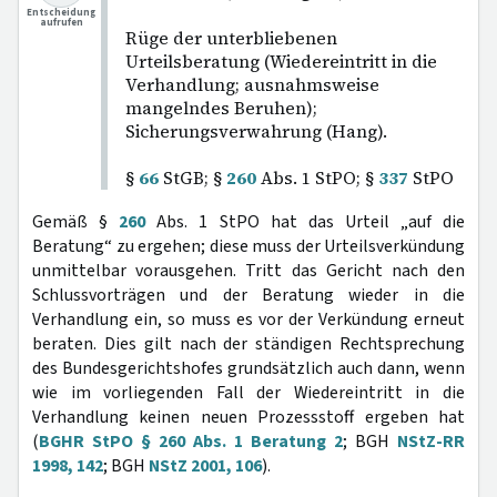
Entscheidung
aufrufen
Rüge der unterbliebenen
Urteilsberatung (Wiedereintritt in die
Verhandlung; ausnahmsweise
mangelndes Beruhen);
Sicherungsverwahrung (Hang).
§
66
StGB; §
260
Abs. 1 StPO; §
337
StPO
Gemäß §
260
Abs. 1 StPO hat das Urteil „auf die
Beratung“ zu ergehen; diese muss der Urteilsverkündung
unmittelbar vorausgehen. Tritt das Gericht nach den
Schlussvorträgen und der Beratung wieder in die
Verhandlung ein, so muss es vor der Verkündung erneut
beraten. Dies gilt nach der ständigen Rechtsprechung
des Bundesgerichtshofes grundsätzlich auch dann, wenn
wie im vorliegenden Fall der Wiedereintritt in die
Verhandlung keinen neuen Prozessstoff ergeben hat
(
BGHR StPO § 260 Abs. 1 Beratung 2
; BGH
NStZ-RR
1998, 142
; BGH
NStZ 2001, 106
).