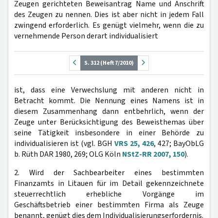
Zeugen gerichteten Beweisantrag Name und Anschrift
des Zeugen zu nennen. Dies ist aber nicht in jedem Fall
zwingend erforderlich. Es genügt vielmehr, wenn die zu
vernehmende Person derart individualisiert
S. 312 (Heft 7/2010)
ist, dass eine Verwechslung mit anderen nicht in
Betracht kommt. Die Nennung eines Namens ist in
diesem Zusammenhang dann entbehrlich, wenn der
Zeuge unter Berücksichtigung des Beweisthemas über
seine Tätigkeit insbesondere in einer Behörde zu
individualisieren ist (vgl. BGH
VRS 25, 426
, 427; BayObLG
b. Rüth DAR 1980, 269; OLG Köln
NStZ-RR 2007, 150
).
2. Wird der Sachbearbeiter eines bestimmten
Finanzamts in Litauen für im Detail gekennzeichnete
steuerrechtlich erhebliche Vorgänge im
Geschäftsbetrieb einer bestimmten Firma als Zeuge
benannt, genügt dies dem Individualisierungserfordernis.