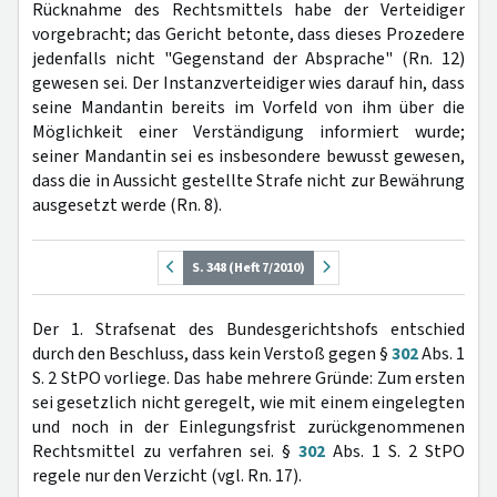
Rücknahme des Rechtsmittels habe der Verteidiger
vorgebracht; das Gericht betonte, dass dieses Prozedere
jedenfalls nicht "Gegenstand der Absprache" (Rn. 12)
gewesen sei. Der Instanzverteidiger wies darauf hin, dass
seine Mandantin bereits im Vorfeld von ihm über die
Möglichkeit einer Verständigung informiert wurde;
seiner Mandantin sei es insbesondere bewusst gewesen,
dass die in Aussicht gestellte Strafe nicht zur Bewährung
ausgesetzt werde (Rn. 8).
S. 348 (Heft 7/2010)
Der 1. Strafsenat des Bundesgerichtshofs entschied
durch den Beschluss, dass kein Verstoß gegen §
302
Abs. 1
S. 2 StPO vorliege. Das habe mehrere Gründe: Zum ersten
sei gesetzlich nicht geregelt, wie mit einem eingelegten
und noch in der Einlegungsfrist zurückgenommenen
Rechtsmittel zu verfahren sei. §
302
Abs. 1 S. 2 StPO
regele nur den Verzicht (vgl. Rn. 17).