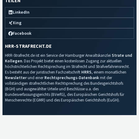
TEILEN
LinkedIn
Xing
Facebook
HRR-STRAFRECHT.DE
HRR-Strafrecht.de ist ein Service der Hamburger Anwaltskanzlei
Strate und
Kollegen
. Das Projekt bietet einen kostenlosen Zugang zur aktuellen
höchstrichterlichen Rechtsprechung im Strafrecht und Strafverfahrensrecht.
Es besteht aus der juristischen Fachzeitschrift
HRRS
, einem monatlichen
Newsletter
und einer
Rechtsprechungs-Datenbank
mit der
vollständigen strafrechtlichen Rechtsprechung des Bundesgerichtshofs
(BGH) und ausgewählter Urteile und Beschlüsse u.a. des
Bundesverfassungsgerichts (BVerfG), des Europäischen Gerichtshofs für
Menschenrechte (EGMR) und des Europäischen Gerichtshofs (EuGH).
Impressum
·
Datenschutz