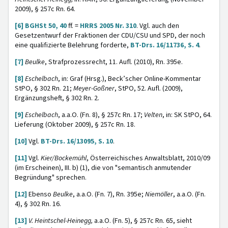
2009), § 257c Rn. 64.
[6]
BGHSt 50, 40
ff. =
HRRS 2005 Nr. 310
. Vgl. auch den
Gesetzentwurf der Fraktionen der CDU/CSU und SPD, der noch
eine qualifizierte Belehrung forderte,
BT-Drs. 16/11736, S. 4
.
[7]
Beulke
, Strafprozessrecht, 11. Aufl. (2010), Rn. 395e.
[8]
Eschelbach
, in: Graf (Hrsg.), Beck’scher Online-Kommentar
StPO, § 302 Rn. 21;
Meyer-Goßner
, StPO, 52. Aufl. (2009),
Ergänzungsheft, § 302 Rn. 2.
[9]
Eschelbach
, a.a.O. (Fn. 8), § 257c Rn. 17;
Velten
, in: SK StPO, 64.
Lieferung (Oktober 2009), § 257c Rn. 18.
[10]
Vgl.
BT-Drs. 16/13095, S. 10
.
[11]
Vgl.
Kier/Bockemühl
, Österreichisches Anwaltsblatt, 2010/09
(im Erscheinen), III. b) (1), die von "semantisch anmutender
Begründung" sprechen.
[12]
Ebenso
Beulke
, a.a.O. (Fn. 7), Rn. 395e;
Niemöller
, a.a.O. (Fn.
4), § 302 Rn. 16.
[13]
V. Heintschel-Heinegg,
a.a.O. (Fn. 5),
§ 257c Rn. 65, sieht