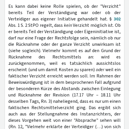
Es kann dabei keine Rolle spielen, ob der "Verzicht"
bereits Teil der Verständigung war oder ob der
Verteidiger aus eigener Initiative gehandelt hat. §
302
Abs. 1 S. 2 StPO regelt, dass
kein
Verzicht möglich ist. Ob
er bereits Teil der Verständigung oder Eigeninitiative ist,
darf nur eine Frage der Rechtsfolge sein, nämlich ob nur
die Rücknahme oder der ganze Verzicht unwirksam ist
(siehe sogleich). Vielmehr kommt es auf den Grund der
Rücknahme des Rechtsmittels an: wird es
zurückgenommen, weil es tatsächlich aussichtslos
erscheint (und um damit Kosten zu sparen)
oder
weil ein
faktischer Verzicht erreicht werden soll. Im Rahmen der
Beweiswürdigung ist in dem besprochenen Fall aufgrund
der besonderen Kürze des Abstands zwischen Einlegung
und Rücknahme der Revision (17.17 Uhr – 18.11 Uhr
desselben Tags, Rn. 3) naheliegend, dass es nur um einen
faktischen Rechtsmittelverzicht ging. Das ergibt sich
auch aus der Stellungnahme des Instanzrichters, der
dieses Vorgehen weit von einer "Absprache" sehen will
(Rn. 12, "Vielmehr erklärte der Verteidiger (…) von sich