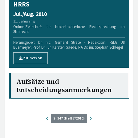
HRRS
Jul./Aug. 2010
11. Jahrgang
Online-Zeitschrift für höchstrichterliche Rechtsprechung im
Strafrecht
Herausgeber: Dr. h.c. Gerhard Strate · Redaktion: RiLG Ulf
Buermeyer, Prof. Dr. iur. Karsten Gaede, RA Dr. iur. Stephan Schlegel
PDF-Version
Aufsätze und
Entscheidungsanmerkungen
S. 347 (Heft 7/2010)