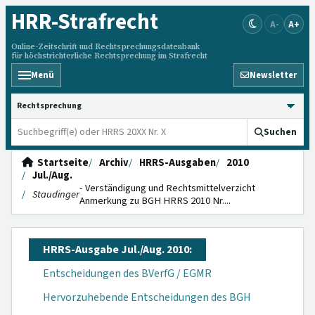
HRR
-Strafrecht
A-
A+
Online-Zeitschrift und Rechtsprechungsdatenbank
für höchstrichterliche Rechtsprechung im Strafrecht
Menü
Newsletter
HRRS durchsuchen
Suchen
Startseite
Archiv
HRRS-Ausgaben
2010
Jul./Aug.
- Verständigung und Rechtsmittelverzicht
Staudinger
Anmerkung zu BGH HRRS 2010 Nr....
HRRS-Ausgabe Jul./Aug. 2010:
Entscheidungen des BVerfG / EGMR
Hervorzuhebende Entscheidungen des BGH