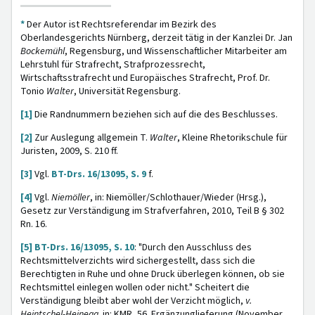
*
Der Autor ist Rechtsreferendar im Bezirk des
Oberlandesgerichts Nürnberg, derzeit tätig in der Kanzlei Dr. Jan
Bockemühl
, Regensburg, und Wissenschaftlicher Mitarbeiter am
Lehrstuhl für Strafrecht, Strafprozessrecht,
Wirtschaftsstrafrecht und Europäisches Strafrecht, Prof. Dr.
Tonio
Walter
, Universität Regensburg.
[1]
Die Randnummern beziehen sich auf die des Beschlusses.
[2]
Zur Auslegung allgemein T.
Walter
, Kleine Rhetorikschule für
Juristen, 2009, S. 210 ff.
[3]
Vgl.
BT-Drs. 16/13095, S. 9
f.
[4]
Vgl.
Niemöller
, in: Niemöller/Schlothauer/Wieder (Hrsg.),
Gesetz zur Verständigung im Strafverfahren, 2010, Teil B § 302
Rn. 16.
[5]
BT-Drs. 16/13095, S. 10
: "Durch den Ausschluss des
Rechtsmittelverzichts wird sichergestellt, dass sich die
Berechtigten in Ruhe und ohne Druck überlegen können, ob sie
Rechtsmittel einlegen wollen oder nicht." Scheitert die
Verständigung bleibt aber wohl der Verzicht möglich,
v.
Heintschel-Heinegg,
in: KMR, 56. Ergänzunglieferung (November