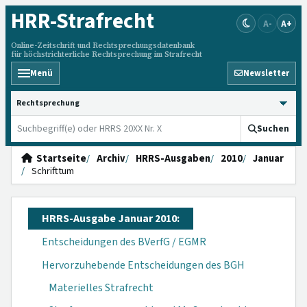
HRR
-Strafrecht
A-
A+
Online-Zeitschrift und Rechtsprechungsdatenbank
für höchstrichterliche Rechtsprechung im Strafrecht
Menü
Newsletter
HRRS durchsuchen
Suchen
Startseite
Archiv
HRRS-Ausgaben
2010
Januar
Schrifttum
HRRS-Ausgabe Januar 2010:
Entscheidungen des BVerfG / EGMR
Hervorzuhebende Entscheidungen des BGH
Materielles Strafrecht