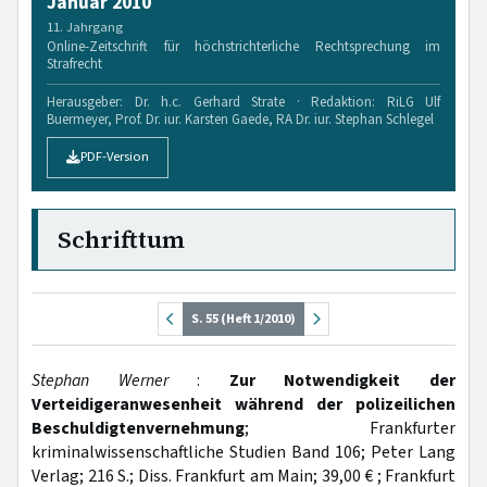
Januar 2010
11. Jahrgang
Online-Zeitschrift für höchstrichterliche Rechtsprechung im
Strafrecht
Herausgeber: Dr. h.c. Gerhard Strate · Redaktion: RiLG Ulf
Buermeyer, Prof. Dr. iur. Karsten Gaede, RA Dr. iur. Stephan Schlegel
PDF-Version
Schrifttum
S. 55 (Heft 1/2010)
Stephan Werner
:
Zur Notwendigkeit der
Verteidigeranwesenheit während der polizeilichen
Beschuldigtenvernehmung
; Frankfurter
kriminalwissenschaftliche Studien Band 106; Peter Lang
Verlag; 216 S.; Diss. Frankfurt am Main; 39,00 € ; Frankfurt