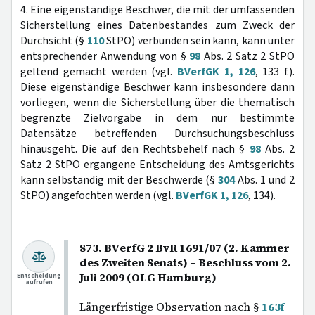
4. Eine eigenständige Beschwer, die mit der umfassenden
Sicherstellung eines Datenbestandes zum Zweck der
Durchsicht (§
110
StPO) verbunden sein kann, kann unter
entsprechender Anwendung von §
98
Abs. 2 Satz 2 StPO
geltend gemacht werden (vgl.
BVerfGK 1, 126
, 133 f.).
Diese eigenständige Beschwer kann insbesondere dann
vorliegen, wenn die Sicherstellung über die thematisch
begrenzte Zielvorgabe in dem nur bestimmte
Datensätze betreffenden Durchsuchungsbeschluss
hinausgeht. Die auf den Rechtsbehelf nach §
98
Abs. 2
Satz 2 StPO ergangene Entscheidung des Amtsgerichts
kann selbständig mit der Beschwerde (§
304
Abs. 1 und 2
StPO) angefochten werden (vgl.
BVerfGK 1, 126
, 134).
873. BVerfG 2 BvR 1691/07 (2. Kammer
des Zweiten Senats) – Beschluss vom 2.
Juli 2009 (OLG Hamburg)
Entscheidung
aufrufen
Längerfristige Observation nach §
163f