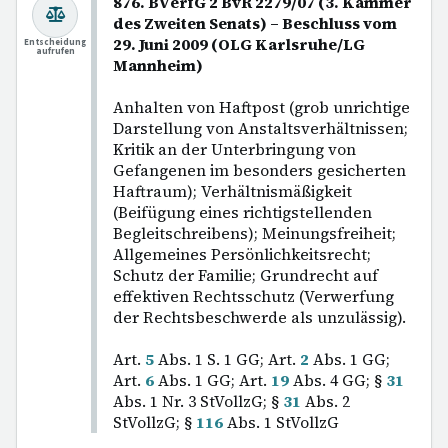
876. BVerfG 2 BvR 2279/07 (3. Kammer
des Zweiten Senats) – Beschluss vom
29. Juni 2009 (OLG Karlsruhe/LG
Entscheidung
aufrufen
Mannheim)
Anhalten von Haftpost (grob unrichtige
Darstellung von Anstaltsverhältnissen;
Kritik an der Unterbringung von
Gefangenen im besonders gesicherten
Haftraum); Verhältnismäßigkeit
(Beifügung eines richtigstellenden
Begleitschreibens); Meinungsfreiheit;
Allgemeines Persönlichkeitsrecht;
Schutz der Familie; Grundrecht auf
effektiven Rechtsschutz (Verwerfung
der Rechtsbeschwerde als unzulässig).
Art.
5
Abs. 1 S. 1 GG; Art.
2
Abs. 1 GG;
Art.
6
Abs. 1 GG; Art.
19
Abs. 4 GG; §
31
Abs. 1 Nr. 3 StVollzG; §
31
Abs. 2
StVollzG; §
116
Abs. 1 StVollzG