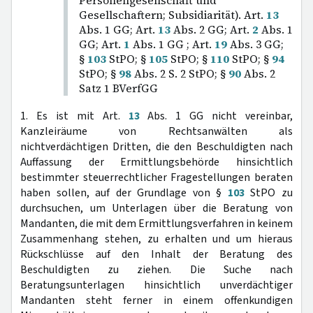
Personengesellschaft und
Gesellschaftern; Subsidiarität). Art.
13
Abs. 1 GG; Art.
13
Abs. 2 GG; Art.
2
Abs. 1
GG; Art.
1
Abs. 1 GG ; Art.
19
Abs. 3 GG;
§
103
StPO; §
105
StPO; §
110
StPO; §
94
StPO; §
98
Abs. 2 S. 2 StPO; §
90
Abs. 2
Satz 1 BVerfGG
1. Es ist mit Art.
13
Abs. 1 GG nicht vereinbar,
Kanzleiräume von Rechtsanwälten als
nichtverdächtigen Dritten, die den Beschuldigten nach
Auffassung der Ermittlungsbehörde hinsichtlich
bestimmter steuerrechtlicher Fragestellungen beraten
haben sollen, auf der Grundlage von §
103
StPO zu
durchsuchen, um Unterlagen über die Beratung von
Mandanten, die mit dem Ermittlungsverfahren in keinem
Zusammenhang stehen, zu erhalten und um hieraus
Rückschlüsse auf den Inhalt der Beratung des
Beschuldigten zu ziehen. Die Suche nach
Beratungsunterlagen hinsichtlich unverdächtiger
Mandanten steht ferner in einem offenkundigen