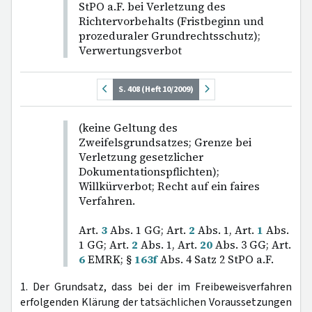
StPO a.F. bei Verletzung des
Richtervorbehalts (Fristbeginn und
prozeduraler Grundrechtsschutz);
Verwertungsverbot
S. 408 (Heft 10/2009)
(keine Geltung des
Zweifelsgrundsatzes; Grenze bei
Verletzung gesetzlicher
Dokumentationspflichten);
Willkürverbot; Recht auf ein faires
Verfahren.
Art.
3
Abs. 1 GG; Art.
2
Abs. 1, Art.
1
Abs.
1 GG; Art.
2
Abs. 1, Art.
20
Abs. 3 GG; Art.
6
EMRK; §
163f
Abs. 4 Satz 2 StPO a.F.
1. Der Grundsatz, dass bei der im Freibeweisverfahren
erfolgenden Klärung der tatsächlichen Voraussetzungen