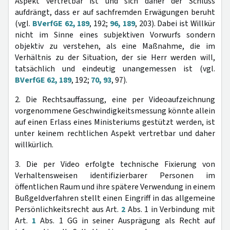
Aspekt vertretbar ist und sich daher der Schluss
aufdrängt, dass er auf sachfremden Erwägungen beruht
(vgl.
BVerfGE 62, 189
, 192;
96, 189
, 203). Dabei ist Willkür
nicht im Sinne eines subjektiven Vorwurfs sondern
objektiv zu verstehen, als eine Maßnahme, die im
Verhältnis zu der Situation, der sie Herr werden will,
tatsächlich und eindeutig unangemessen ist (vgl.
BVerfGE 62, 189
, 192;
70, 93
, 97).
2. Die Rechtsauffassung, eine per Videoaufzeichnung
vorgenommene Geschwindigkeitsmessung könnte allein
auf einen Erlass eines Ministeriums gestützt werden, ist
unter keinem rechtlichen Aspekt vertretbar und daher
willkürlich.
3. Die per Video erfolgte technische Fixierung von
Verhaltensweisen identifizierbarer Personen im
öffentlichen Raum und ihre spätere Verwendung in einem
Bußgeldverfahren stellt einen Eingriff in das allgemeine
Persönlichkeitsrecht aus Art.
2
Abs. 1 in Verbindung mit
Art.
1
Abs. 1 GG in seiner Ausprägung als Recht auf