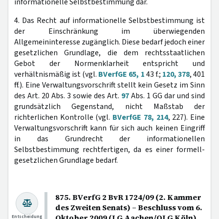
informationelle Selbstbestimmung dar.
4. Das Recht auf informationelle Selbstbestimmung ist
der Einschränkung im überwiegenden
Allgemeininteresse zugänglich. Diese bedarf jedoch einer
gesetzlichen Grundlage, die dem rechtsstaatlichen
Gebot der Normenklarheit entspricht und
verhältnismäßig ist (vgl.
BVerfGE 65, 1
43 f.;
120, 378
, 401
ff.). Eine Verwaltungsvorschrift stellt kein Gesetz im Sinn
des Art. 20 Abs. 3 sowie des Art.
97
Abs. 1 GG dar und sind
grundsätzlich Gegenstand, nicht Maßstab der
richterlichen Kontrolle (vgl.
BVerfGE 78, 214
, 227). Eine
Verwaltungsvorschrift kann für sich auch keinen Eingriff
in das Grundrecht der informationellen
Selbstbestimmung rechtfertigen, da es einer formell-
gesetzlichen Grundlage bedarf.
875. BVerfG 2 BvR 1724/09 (2. Kammer
des Zweiten Senats) – Beschluss vom 6.
Oktober 2009 (LG Aachen/OLG Köln)
Entscheidung