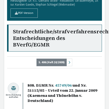
Herausgeber: Dr. h.c. Gerhard Strate · Redaktion: Ulf Buermeyer, Dr.
iur. Karsten Gaede, Stephan Schlegel (Webmaster)
PDF-Version
Strafrechtliche/strafverfahrensrech
Entscheidungen des
BVerfG/EGMR
S. 406 (Heft 10/2009)
808. EGMR Nr.
45749/06
und Nr.
51115/05 – Urteil vom 22. Januar 2009
(Kaemena und Thöneböhn v.
Entscheidung
aufrufen
Deutschland)