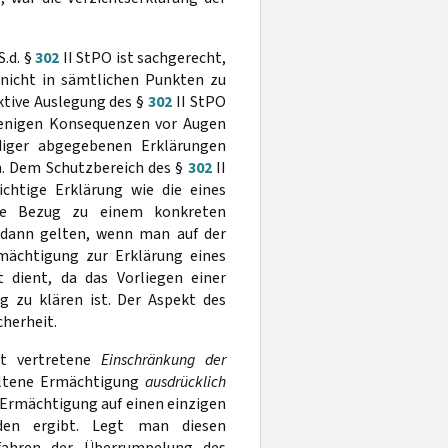
S.d. §
302
II StPO ist sachgerecht,
nicht in sämtlichen Punkten zu
ktive Auslegung des §
302
II StPO
jenigen Konsequenzen vor Augen
diger abgegebenen Erklärungen
n. Dem Schutzbereich des §
302
II
chtige Erklärung wie die eines
hne Bezug zu einem konkreten
dann gelten, wenn man auf der
mächtigung zur Erklärung eines
t dient, da das Vorliegen einer
g zu klären ist. Der Aspekt des
herheit.
ht vertretene
Einschränkung der
altene Ermächtigung
ausdrücklich
r Ermächtigung auf einen einzigen
den ergibt. Legt man diesen
fahren der Überrumpelung des