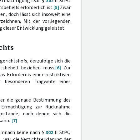
 Ermächtigung i.S.d. §
302
II StPO
behelfs erforderlich ist.
[5]
Zwar
n, doch lässt sich insoweit eine
zeichnen. Mit der vorliegenden
 dieser Entwicklung geleistet.
chts
erichtshofs, derzufolge sich die
tsbehelf beziehen muss.
[6]
Zur
 Erfordernis einer restriktiven
 besonderen Tragweite eines
der die genaue Bestimmung des
ie Ermächtigung zur Rücknahme
Umstände, nach denen sich die
ann."
[7]
demnach keine nach §
302
II StPO
 war die Verzichtserklärung der