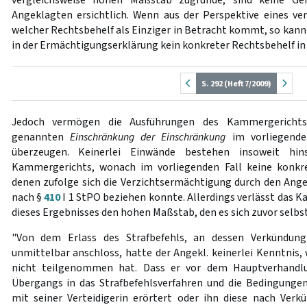
Angeklagten ersichtlich. Wenn aus der Perspektive eines ver
welcher Rechtsbehelf als Einziger in Betracht kommt, so kan
in der Ermächtigungserklärung kein konkreter Rechtsbehelf i
S. 292 (Heft 7/2009)
Jedoch vermögen die Ausführungen des Kammergerichts
genannten
Einschränkung der Einschränkung
im vorliegenden
überzeugen. Keinerlei Einwände bestehen insoweit hins
Kammergerichts, wonach im vorliegenden Fall keine konkre
denen zufolge sich die Verzichtsermächtigung durch den Ange
nach §
410
I 1 StPO beziehen konnte. Allerdings verlässt das 
dieses Ergebnisses den hohen Maßstab, den es sich zuvor selbst 
"Von dem Erlass des Strafbefehls, an dessen Verkündung 
unmittelbar anschloss, hatte der Angekl. keinerlei Kenntnis,
nicht teilgenommen hat. Dass er vor dem Hauptverhandlu
Übergangs in das Strafbefehlsverfahren und die Bedingungen
mit seiner Verteidigerin erörtert oder ihn diese nach Verk