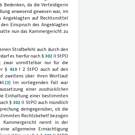
b Bedenken, da die Verteidigerin
andlung anwesend gewesen war, im
s Angeklagten auf Rechtsmittel
t den Einspruch des Angeklagten
 hatte nun das Kammergericht zu
 einen Strafbefehl auch durch den
darf es hierfür nach §
302
II StPO
t zwar unmittelbar nur für die
ber §
410
I 2 StPO auch auf den
nd zweitens über ihren Wortlaut
kt.
[3]
Im vorliegenden Fall war
raussetzung einer
ausdrücklichen
die Einhaltung einer bestimmten
 nach §
302
II StPO auch mündlich
sprechung demgegenüber, ob die
estimmten Rechtsbehelf bezogen
s Kammergericht nennt in der
e eine allgemeine Ermächtigung