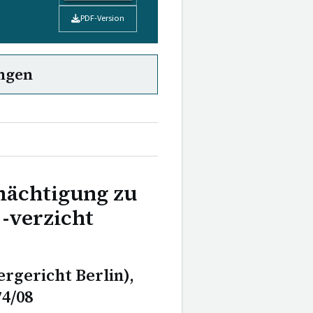
PDF-Version
ngen
mächtigung zu
-verzicht
rgericht Berlin),
74/08