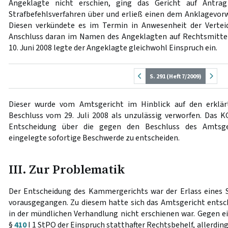
Angeklagte nicht erschien, ging das Gericht auf Antra
Strafbefehlsverfahren über und erließ einen dem Anklagevorw
Diesen verkündete es im Termin in Anwesenheit der Verteid
Anschluss daran im Namen des Angeklagten auf Rechtsmittel
10. Juni 2008 legte der Angeklagte gleichwohl Einspruch ein.
S. 291 (Heft 7/2009)
Dieser wurde vom Amtsgericht im Hinblick auf den erklär
Beschluss vom 29. Juli 2008 als unzulässig verworfen. Das K
Entscheidung über die gegen den Beschluss des Amtsgeri
eingelegte sofortige Beschwerde zu entscheiden.
III. Zur Problematik
Der Entscheidung des Kammergerichts war der Erlass eines 
vorausgegangen. Zu diesem hatte sich das Amtsgericht ents
in der mündlichen Verhandlung nicht erschienen war. Gegen ei
§
410
I 1 StPO der Einspruch statthafter Rechtsbehelf, allerdin