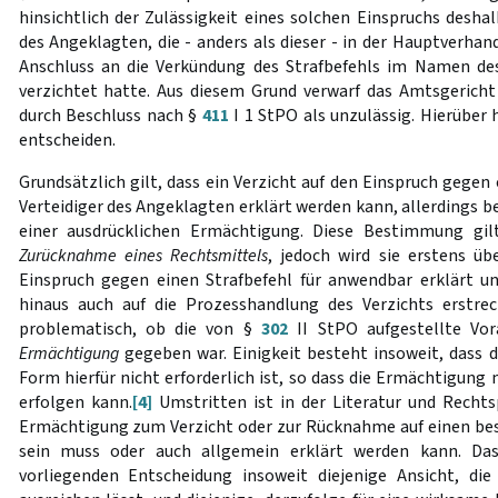
hinsichtlich der Zulässigkeit eines solchen Einspruchs deshal
des Angeklagten, die - anders als dieser - in der Hauptverh
Anschluss an die Verkündung des Strafbefehls im Namen de
verzichtet hatte. Aus diesem Grund verwarf das Amtsgerich
durch Beschluss nach §
411
I 1 StPO als unzulässig. Hierüber
entscheiden.
Grundsätzlich gilt, dass ein Verzicht auf den Einspruch gegen
Verteidiger des Angeklagten erklärt werden kann, allerdings be
einer ausdrücklichen Ermächtigung. Diese Bestimmung gil
Zurücknahme eines Rechtsmittels
, jedoch wird sie erstens ü
Einspruch gegen einen Strafbefehl für anwendbar erklärt u
hinaus auch auf die Prozesshandlung des Verzichts erstrec
problematisch, ob die von §
302
II StPO aufgestellte Vo
Ermächtigung
gegeben war. Einigkeit besteht insoweit, dass 
Form hierfür nicht erforderlich ist, so dass die Ermächtigung
erfolgen kann.
[4]
Umstritten ist in der Literatur und Recht
Ermächtigung zum Verzicht oder zur Rücknahme auf einen b
sein muss oder auch allgemein erklärt werden kann. Da
vorliegenden Entscheidung insoweit diejenige Ansicht, di