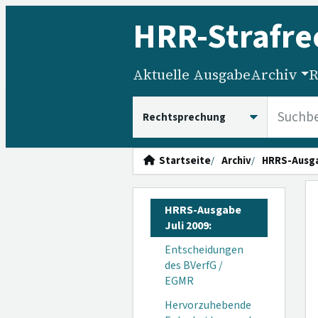
HRR
-Strafre
Aktuelle Ausgabe
Archiv
R
HRRS durchsuchen
Startseite
Archiv
HRRS-Ausg
HRRS-Ausgabe
Juli 2009:
Entscheidungen
des BVerfG /
EGMR
Hervorzuhebende