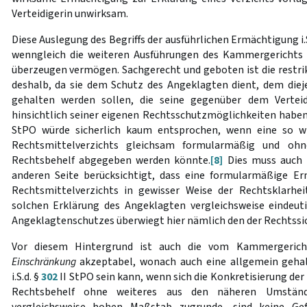
Verteidigerin unwirksam.
Diese Auslegung des Begriffs der ausführlichen Ermächtigung i.
wenngleich die weiteren Ausführungen des Kammergerichts 
überzeugen vermögen. Sachgerecht und geboten ist die restri
deshalb, da sie dem Schutz des Angeklagten dient, dem die
gehalten werden sollen, die seine gegenüber dem Vertei
hinsichtlich seiner eigenen Rechtsschutzmöglichkeiten habe
StPO würde sicherlich kaum entsprochen, wenn eine so wi
Rechtsmittelverzichts gleichsam formularmäßig und o
Rechtsbehelf abgegeben werden könnte.
[8]
Dies muss auch 
anderen Seite berücksichtigt, dass eine formularmäßige Er
Rechtsmittelverzichts in gewisser Weise der Rechtsklarhei
solchen Erklärung des Angeklagten vergleichsweise eindeuti
Angeklagtenschutzes überwiegt hier nämlich den der Rechtssic
Vor diesem Hintergrund ist auch die vom Kammergeric
Einschränkung
akzeptabel, wonach auch eine allgemein geh
i.S.d. §
302
II StPO sein kann, wenn sich die Konkretisierung de
Rechtsbehelf ohne weiteres aus den näheren Umstän
vergleichsweise hohen Maßstab zugrunde, sind keine Ge