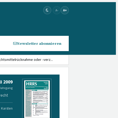
A-
A+
Newsletter abonnieren
chtsmittelrücknahme oder -verz...
li 2009
 Jahrgang
recht
. Karsten