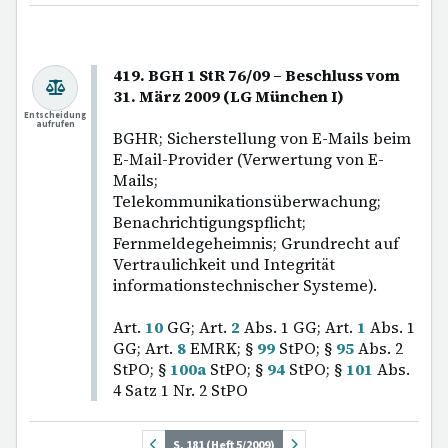
419. BGH 1 StR 76/09 – Beschluss vom
31. März 2009 (LG München I)
Entscheidung
aufrufen
BGHR; Sicherstellung von E-Mails beim
E-Mail-Provider (Verwertung von E-
Mails;
Telekommunikationsüberwachung;
Benachrichtigungspflicht;
Fernmeldegeheimnis; Grundrecht auf
Vertraulichkeit und Integrität
informationstechnischer Systeme).
Art.
10
GG; Art.
2
Abs. 1 GG; Art.
1
Abs. 1
GG; Art.
8
EMRK; §
99
StPO; §
95
Abs. 2
StPO; §
100a
StPO; §
94
StPO; §
101
Abs.
4 Satz 1 Nr. 2 StPO
S. 181 (Heft 5/2009)