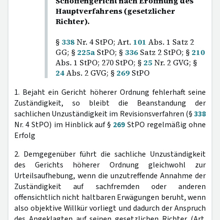
Schöffengericht nach Eröffnung des
Hauptverfahrens (gesetzlicher
Richter).
§
338
Nr. 4 StPO; Art.
101
Abs. 1 Satz 2
GG; §
225a
StPO; §
336
Satz 2 StPO; §
210
Abs. 1 StPO; 270 StPO; §
25
Nr. 2 GVG; §
24
Abs. 2 GVG; §
269
StPO
1. Bejaht ein Gericht höherer Ordnung fehlerhaft seine
Zuständigkeit, so bleibt die Beanstandung der
sachlichen Unzuständigkeit im Revisionsverfahren (§
338
Nr. 4 StPO) im Hinblick auf §
269
StPO regelmäßig ohne
Erfolg
2. Demgegenüber führt die sachliche Unzuständigkeit
des Gerichts höherer Ordnung gleichwohl zur
Urteilsaufhebung, wenn die unzutreffende Annahme der
Zuständigkeit auf sachfremden oder anderen
offensichtlich nicht haltbaren Erwägungen beruht, wenn
also objektive Willkür vorliegt und dadurch der Anspruch
des Angeklagten auf seinen gesetzlichen Richter (Art.