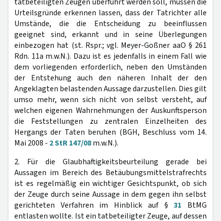
tatbeteiligten Zeugen überführt werden soll, müssen die
Urteilsgründe erkennen lassen, dass der Tatrichter alle
Umstände, die die Entscheidung zu beeinflussen
geeignet sind, erkannt und in seine Überlegungen
einbezogen hat (st. Rspr.; vgl. Meyer-Goßner aaO § 261
Rdn. 11a m.w.N.). Dazu ist es jedenfalls in einem Fall wie
dem vorliegenden erforderlich, neben den Umständen
der Entstehung auch den näheren Inhalt der den
Angeklagten belastenden Aussage darzustellen. Dies gilt
umso mehr, wenn sich nicht von selbst versteht, auf
welchen eigenen Wahrnehmungen der Auskunftsperson
die Feststellungen zu zentralen Einzelheiten des
Hergangs der Taten beruhen (BGH, Beschluss vom 14.
Mai 2008 -
2 StR 147/08
m.w.N.).
2. Für die Glaubhaftigkeitsbeurteilung gerade bei
Aussagen im Bereich des Betäubungsmittelstrafrechts
ist es regelmäßig ein wichtiger Gesichtspunkt, ob sich
der Zeuge durch seine Aussage in dem gegen ihn selbst
gerichteten Verfahren im Hinblick auf §
31
BtMG
entlasten wollte. Ist ein tatbeteiligter Zeuge, auf dessen