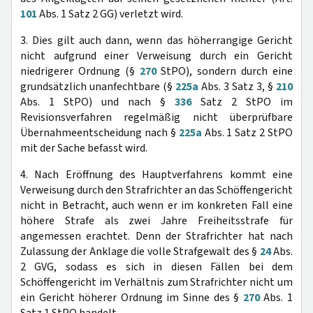
101
Abs. 1 Satz 2 GG) verletzt wird.
3. Dies gilt auch dann, wenn das höherrangige Gericht
nicht aufgrund einer Verweisung durch ein Gericht
niedrigerer Ordnung (§
270
StPO), sondern durch eine
grundsätzlich unanfechtbare (§
225a
Abs. 3 Satz 3, §
210
Abs. 1 StPO) und nach §
336
Satz 2 StPO im
Revisionsverfahren regelmäßig nicht überprüfbare
Übernahmeentscheidung nach §
225a
Abs. 1 Satz 2 StPO
mit der Sache befasst wird.
4. Nach Eröffnung des Hauptverfahrens kommt eine
Verweisung durch den Strafrichter an das Schöffengericht
nicht in Betracht, auch wenn er im konkreten Fall eine
höhere Strafe als zwei Jahre Freiheitsstrafe für
angemessen erachtet. Denn der Strafrichter hat nach
Zulassung der Anklage die volle Strafgewalt des §
24
Abs.
2 GVG, sodass es sich in diesen Fällen bei dem
Schöffengericht im Verhältnis zum Strafrichter nicht um
ein Gericht höherer Ordnung im Sinne des §
270
Abs. 1
Satz 1 StPO handelt.