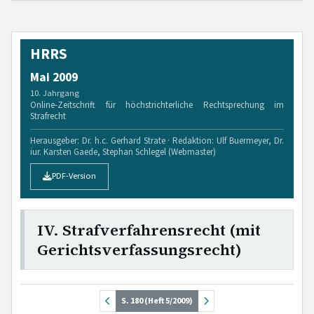
HRRS
Mai 2009
10. Jahrgang
Online-Zeitschrift für höchstrichterliche Rechtsprechung im
Strafrecht
Herausgeber: Dr. h.c. Gerhard Strate · Redaktion: Ulf Buermeyer, Dr.
iur. Karsten Gaede, Stephan Schlegel (Webmaster)
PDF-Version
IV. Strafverfahrensrecht (mit
Gerichtsverfassungsrecht)
S. 180 (Heft 5/2009)