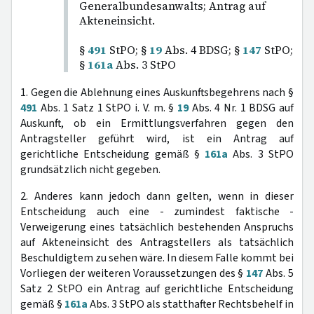
Generalbundesanwalts; Antrag auf
Akteneinsicht.
§
491
StPO; §
19
Abs. 4 BDSG; §
147
StPO;
§
161a
Abs. 3 StPO
1. Gegen die Ablehnung eines Auskunftsbegehrens nach §
491
Abs. 1 Satz 1 StPO i. V. m. §
19
Abs. 4 Nr. 1 BDSG auf
Auskunft, ob ein Ermittlungsverfahren gegen den
Antragsteller geführt wird, ist ein Antrag auf
gerichtliche Entscheidung gemäß §
161a
Abs. 3 StPO
grundsätzlich nicht gegeben.
2. Anderes kann jedoch dann gelten, wenn in dieser
Entscheidung auch eine - zumindest faktische -
Verweigerung eines tatsächlich bestehenden Anspruchs
auf Akteneinsicht des Antragstellers als tatsächlich
Beschuldigtem zu sehen wäre. In diesem Falle kommt bei
Vorliegen der weiteren Voraussetzungen des §
147
Abs. 5
Satz 2 StPO ein Antrag auf gerichtliche Entscheidung
gemäß §
161a
Abs. 3 StPO als statthafter Rechtsbehelf in