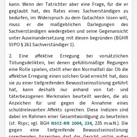
kann. Wenn der Tatrichter aber eine Frage, für die er
geglaubt hat, des Rates eines Sachverständigen zu
bedürfen, im Widerspruch zu dem Gutachten lösen will,
muss er die maßgeblichen Darlegungen des
Sachverständigen wiedergeben und seine Gegenansicht
unter Auseinandersetzung mit diesen begründen (BGHR
StPO § 261 Sachverständiger 1).
2. Eine affektive Erregung bei vorsätzlichen
Tötungsdelikten, bei denen gefühlsmäßige Regungen
eine Rolle spielen, stellt eher den Normalfall dar. Ob die
affektive Erregung einen solchen Grad erreicht hat, dass
sie zu einer tiefgreifenden Bewusstseinsstörung geführt
hat, kann deshalb nur anhand von tat- und
täterbezogenen Merkmalen beurteilt werden, die als
Anzeichen für und gegen die Annahme eines
schuldrelevanten Affekts sprechen. Diese Indizien sind
dabei im Rahmen einer Gesamtwürdigung zu beurteilen
(st. Rspr.; vgl. BGH
NStZ-RR 2004, 234
, 235 m.w.N.). Die
gegen eine tiefgreifende Bewusstseinsstörung
sprechenden Anzeichen darf das Gericht völlig außer