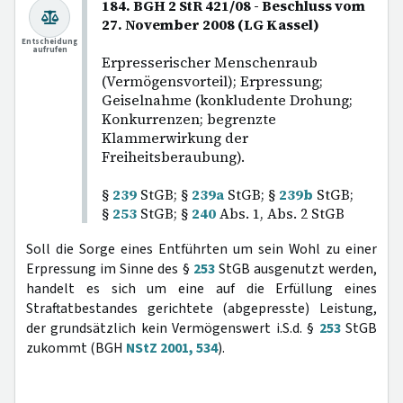
184. BGH 2 StR 421/08 - Beschluss vom
27. November 2008 (LG Kassel)
Entscheidung
aufrufen
Erpresserischer Menschenraub
(Vermögensvorteil); Erpressung;
Geiselnahme (konkludente Drohung;
Konkurrenzen; begrenzte
Klammerwirkung der
Freiheitsberaubung).
§
239
StGB; §
239a
StGB; §
239b
StGB;
§
253
StGB; §
240
Abs. 1, Abs. 2 StGB
Soll die Sorge eines Entführten um sein Wohl zu einer
Erpressung im Sinne des §
253
StGB ausgenutzt werden,
handelt es sich um eine auf die Erfüllung eines
Straftatbestandes gerichtete (abgepresste) Leistung,
der grundsätzlich kein Vermögenswert i.S.d. §
253
StGB
zukommt (BGH
NStZ 2001, 534
).