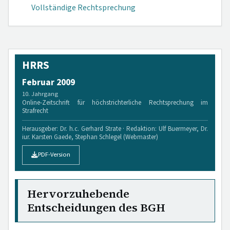
Vollständige Rechtsprechung
HRRS
Februar 2009
10. Jahrgang
Online-Zeitschrift für höchstrichterliche Rechtsprechung im
Strafrecht
Herausgeber: Dr. h.c. Gerhard Strate · Redaktion: Ulf Buermeyer, Dr.
iur. Karsten Gaede, Stephan Schlegel (Webmaster)
PDF-Version
Hervorzuhebende
Entscheidungen des BGH