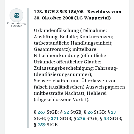
128. BGH 3 StR 156/08 - Beschluss vom
30. Oktober 2008 (LG Wuppertal)
Entscheidung
aufrufen
Urkundenfälschung (Teilnahme:
Anstiftung, Beihilfe; Konkurrenzen;
tatbestandliche Handlungseinheit;
Gesamtvorsatz); mittelbare
Falschbeurkundung (öffentliche
Urkunde: öffentlicher Glaube;
Zulassungsbescheinigung; Fahrzeug-
Identifizierungsnummer);
Sichverschaffen und Überlassen von
falsch (ausländischen) Ausweispapieren
(mitbestrafte Nachtat); Hehlerei
(abgeschlossene Vortat).
§
267
StGB; §
52
StGB; §
26
StGB; §
27
StGB; §
271
StGB; §
276
StGB; §
53
StGB;
§
259
StGB