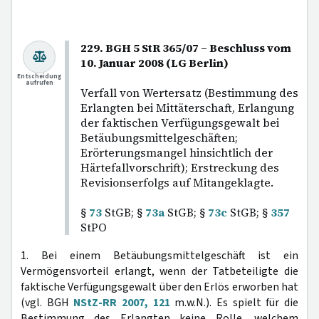
229. BGH 5 StR 365/07 – Beschluss vom
10. Januar 2008 (LG Berlin)
Entscheidung
aufrufen
Verfall von Wertersatz (Bestimmung des
Erlangten bei Mittäterschaft, Erlangung
der faktischen Verfügungsgewalt bei
Betäubungsmittelgeschäften;
Erörterungsmangel hinsichtlich der
Härtefallvorschrift); Erstreckung des
Revisionserfolgs auf Mitangeklagte.
§
73
StGB; §
73a
StGB; §
73c
StGB; §
357
StPO
1. Bei einem Betäubungsmittelgeschäft ist ein
Vermögensvorteil erlangt, wenn der Tatbeteiligte die
faktische Verfügungsgewalt über den Erlös erworben hat
(vgl. BGH
NStZ-RR 2007, 121
m.w.N.). Es spielt für die
Bestimmung des Erlangten keine Rolle, welchem