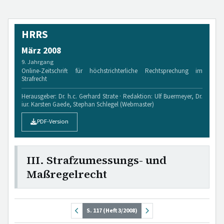
HRRS
März 2008
9. Jahrgang
Online-Zeitschrift für höchstrichterliche Rechtsprechung im
Strafrecht
Herausgeber: Dr. h.c. Gerhard Strate · Redaktion: Ulf Buermeyer, Dr.
iur. Karsten Gaede, Stephan Schlegel (Webmaster)
PDF-Version
III. Strafzumessungs- und
Maßregelrecht
S. 117 (Heft 3/2008)