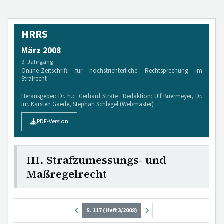
HRRS
März 2008
9. Jahrgang
Online-Zeitschrift für höchstrichterliche Rechtsprechung im
Strafrecht
Herausgeber: Dr. h.c. Gerhard Strate · Redaktion: Ulf Buermeyer, Dr.
iur. Karsten Gaede, Stephan Schlegel (Webmaster)
PDF-Version
III. Strafzumessungs- und
Maßregelrecht
S. 117 (Heft 3/2008)