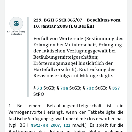
229. BGH 5 StR 365/07 – Beschluss vom
10. Januar 2008 (LG Berlin)
Entscheidung
aufrufen
Verfall von Wertersatz (Bestimmung des
Erlangten bei Mittäterschaft, Erlangung
der faktischen Verfügungsgewalt bei
Betäubungsmittelgeschäften;
Erörterungsmangel hinsichtlich der
Härtefallvorschrift); Erstreckung des
Revisionserfolgs auf Mitangeklagte.
§
73
StGB; §
73a
StGB; §
73c
StGB; §
357
StPO
1. Bei einem Betäubungsmittelgeschäft ist ein
Vermögensvorteil erlangt, wenn der Tatbeteiligte die
faktische Verfügungsgewalt über den Erlös erworben hat
(vgl. BGH
NStZ-RR 2007, 121
m.w.N.). Es spielt für die
Bestimmung des Erlangten keine Rolle, welchem