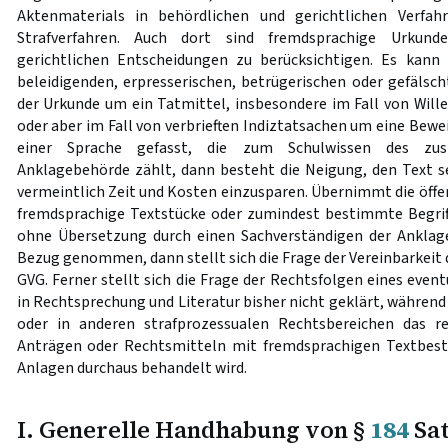
Aktenmaterials in behördlichen und gerichtlichen Verfah
Strafverfahren. Auch dort sind fremdsprachige Urkund
gerichtlichen Entscheidungen zu berücksichtigen. Es kann
beleidigenden, erpresserischen, betrügerischen oder gefälsch
der Urkunde um ein Tatmittel, insbesondere im Fall von Will
oder aber im Fall von verbrieften Indiztatsachen um eine Bewei
einer Sprache gefasst, die zum Schulwissen des zust
Anklagebehörde zählt, dann besteht die Neigung, den Text s
vermeintlich Zeit und Kosten einzusparen. Übernimmt die öffen
fremdsprachige Textstücke oder zumindest bestimmte Begriff
ohne Übersetzung durch einen Sachverständigen der Anklage
Bezug genommen, dann stellt sich die Frage der Vereinbarkeit
GVG. Ferner stellt sich die Frage der Rechtsfolgen eines eventu
in Rechtsprechung und Literatur bisher nicht geklärt, währen
oder in anderen strafprozessualen Rechtsbereichen das re
Anträgen oder Rechtsmitteln mit fremdsprachigen Textbest
Anlagen durchaus behandelt wird.
I. Generelle Handhabung von §
184
Sat