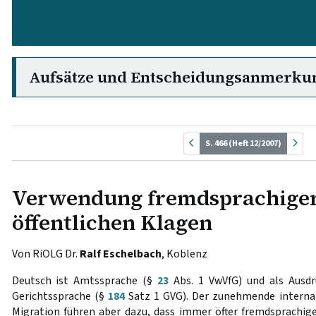
Aufsätze und Entscheidungsanmerku
S. 466 (Heft 12/2007)
Verwendung fremdsprachiger
öffentlichen Klagen
Von RiOLG Dr.
Ralf Eschelbach
, Koblenz
Deutsch ist Amtssprache (§
23
Abs. 1 VwVfG) und als Ausdr
Gerichtssprache (§
184
Satz 1 GVG). Der zunehmende internat
Migration führen aber dazu, dass immer öfter fremdsprachi