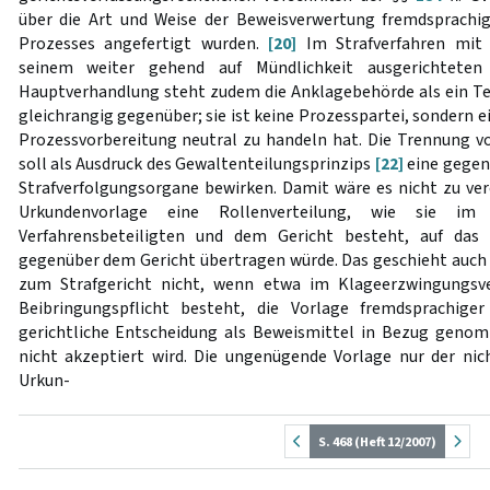
über die Art und Weise der Beweisverwertung fremdsprachig
Prozesses angefertigt wurden.
[20]
Im Strafverfahren mit 
seinem weiter gehend auf Mündlichkeit ausgerichteten 
Hauptverhandlung steht zudem die Anklagebehörde als ein Te
gleichrangig gegenüber; sie ist keine Prozesspartei, sondern ei
Prozessvorbereitung neutral zu handeln hat. Die Trennung von
soll als Ausdruck des Gewaltenteilungsprinzips
[22]
eine gegens
Strafverfolgungsorgane bewirken. Damit wäre es nicht zu ver
Urkundenvorlage eine Rollenverteilung, wie sie im
Verfahrensbeteiligten und dem Gericht besteht, auf das 
gegenüber dem Gericht übertragen würde. Das geschieht auch 
zum Strafgericht nicht, wenn etwa im Klageerzwingungsve
Beibringungspflicht besteht, die Vorlage fremdsprachige
gerichtliche Entscheidung als Beweismittel in Bezug gen
nicht akzeptiert wird. Die ungenügende Vorlage nur der ni
Urkun-
S. 468 (Heft 12/2007)