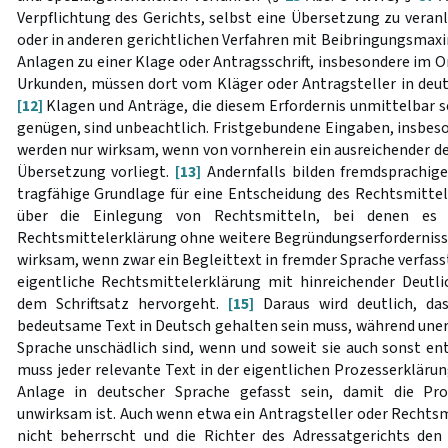
Verpflichtung des Gerichts, selbst eine Übersetzung zu veran
oder in anderen gerichtlichen Verfahren mit Beibringungsmaxi
Anlagen zu einer Klage oder Antragsschrift, insbesondere im O
Urkunden, müssen dort vom Kläger oder Antragsteller in deut
[12]
Klagen und Anträge, die diesem Erfordernis unmittelbar se
genügen, sind unbeachtlich. Fristgebundene Eingaben, insbes
werden nur wirksam, wenn von vornherein ein ausreichender deu
Übersetzung vorliegt.
[13]
Andernfalls bilden fremdsprachig
tragfähige Grundlage für eine Entscheidung des Rechtsmittel
über die Einlegung von Rechtsmitteln, bei denen es 
Rechtsmittelerklärung ohne weitere Begründungserforderniss
wirksam, wenn zwar ein Begleittext in fremder Sprache verfasst 
eigentliche Rechtsmittelerklärung mit hinreichender Deutli
dem Schriftsatz hervorgeht.
[15]
Daraus wird deutlich, da
bedeutsame Text in Deutsch gehalten sein muss, während uner
Sprache unschädlich sind, wenn und soweit sie auch sonst en
muss jeder relevante Text in der eigentlichen Prozesserklärun
Anlage in deutscher Sprache gefasst sein, damit die Pro
unwirksam ist. Auch wenn etwa ein Antragsteller oder Rechtsm
nicht beherrscht und die Richter des Adressatgerichts den