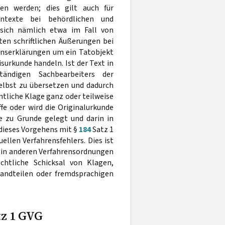
ren werden; dies gilt auch für
entexte bei behördlichen und
 sich nämlich etwa im Fall von
ten schriftlichen Äußerungen bei
enserklärungen um ein Tatobjekt
surkunde handeln. Ist der Text in
ändigen Sachbearbeiters der
elbst zu übersetzen und dadurch
tliche Klage ganz oder teilweise
e oder wird die Originalurkunde
 zu Grunde gelegt und darin in
 dieses Vorgehens mit §
184
Satz 1
ellen Verfahrensfehlers. Dies ist
d in anderen Verfahrensordnungen
chtliche Schicksal von Klagen,
andteilen oder fremdsprachigen
z 1 GVG