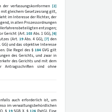
ch der verfassungskonformen
[2]
t mit gleichem Gesetzesrang gilt,
eht im Interesse der Richter, der
ingend, in allen Prozessordnungen
Verfahrensbeteiligten entzogen;
r Gericht (Art.
103
Abs. 1 GG),
[6]
utzes (Art.
19
Abs. 4 GG),
[7]
den
1 GG) und das objektive Interesse
gen. Die Regel des §
184
GVG gilt
ungen des Gerichts, und zwar in
erkehr des Gerichts und mit dem
 Antragsschriften sind ohne
falls auch erforderlich ist, um
benso im verwaltungsbehördlichen
O, §
19
SGB X, §
126
PatG). Eine