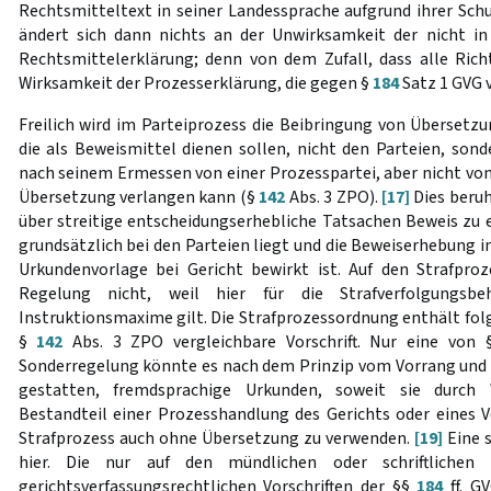
Rechtsmitteltext in seiner Landessprache aufgrund ihrer Sch
ändert sich dann nichts an der Unwirksamkeit der nicht in
Rechtsmittelerklärung; denn von dem Zufall, dass alle Richt
Wirksamkeit der Prozesserklärung, die gegen §
184
Satz 1 GVG 
Freilich wird im Parteiprozess die Beibringung von Übersetz
die als Beweismittel dienen sollen, nicht den Parteien, son
nach seinem Ermessen von einer Prozesspartei, aber nicht von 
Übersetzung verlangen kann (§
142
Abs. 3 ZPO).
[17]
Dies beruh
über streitige entscheidungserhebliche Tatsachen Beweis zu e
grundsätzlich bei den Parteien liegt und die Beweiserhebung 
Urkundenvorlage bei Gericht bewirkt ist. Auf den Strafproz
Regelung nicht, weil hier für die Strafverfolgungsb
Instruktionsmaxime gilt. Die Strafprozessordnung enthält folg
§
142
Abs. 3 ZPO vergleichbare Vorschrift. Nur eine von
Sonderregelung könnte es nach dem Prinzip vom Vorrang und
gestatten, fremdsprachige Urkunden, soweit sie durc
Bestandteil einer Prozesshandlung des Gerichts oder eines V
Strafprozess auch ohne Übersetzung zu verwenden.
[19]
Eine s
hier. Die nur auf den mündlichen oder schriftlichen P
gerichtsverfassungsrechtlichen Vorschriften der §§
184
ff. G