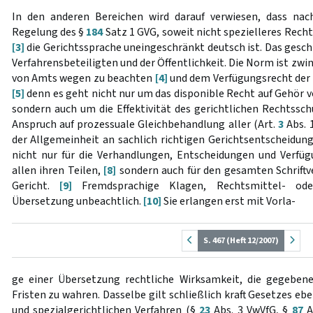
In den anderen Bereichen wird darauf verwiesen, dass na
Regelung des §
184
Satz 1 GVG, soweit nicht spezielleres Rech
[3]
die Gerichtssprache uneingeschränkt deutsch ist. Das geschi
Verfahrensbeteiligten und der Öffentlichkeit. Die Norm ist zw
von Amts wegen zu beachten
[4]
und dem Verfügungsrecht der 
[5]
denn es geht nicht nur um das disponible Recht auf Gehör vo
sondern auch um die Effektivität des gerichtlichen Rechtssch
Anspruch auf prozessuale Gleichbehandlung aller (Art.
3
Abs. 
der Allgemeinheit an sachlich richtigen Gerichtsentscheidun
nicht nur für die Verhandlungen, Entscheidungen und Verfüg
allen ihren Teilen,
[8]
sondern auch für den gesamten Schriftv
Gericht.
[9]
Fremdsprachige Klagen, Rechtsmittel- oder
Übersetzung unbeachtlich.
[10]
Sie erlangen erst mit Vorla-
S. 467 (Heft 12/2007)
ge einer Übersetzung rechtliche Wirksamkeit, die gegebenen
Fristen zu wahren. Dasselbe gilt schließlich kraft Gesetzes e
und spezialgerichtlichen Verfahren (§
23
Abs. 3 VwVfG, §
87
A