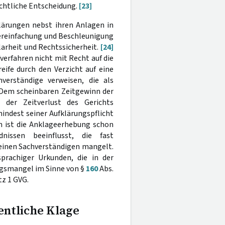
ichtliche Entscheidung.
[23]
lärungen nebst ihren Anlagen in
Vereinfachung und Beschleunigung
larheit und Rechtssicherheit.
[24]
erfahren nicht mit Recht auf die
eife durch den Verzicht auf eine
verständige verweisen, die als
 Dem scheinbaren Zeitgewinn der
der Zeitverlust des Gerichts
indest seiner Aufklärungspflicht
m ist die Anklageerhebung schon
nissen beeinflusst, die fast
einen Sachverständigen mangelt.
rachiger Urkunden, die in der
ngsmangel im Sinne von §
160
Abs.
z 1 GVG.
entliche Klage