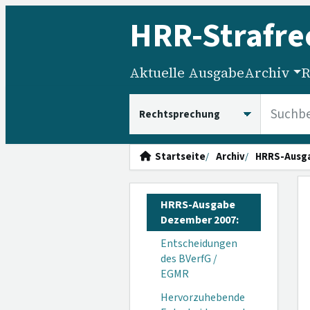
HRR
-Strafre
Aktuelle Ausgabe
Archiv
R
HRRS durchsuchen
Startseite
Archiv
HRRS-Ausg
HRRS-Ausgabe
Dezember 2007:
Entscheidungen
des BVerfG /
EGMR
Hervorzuhebende