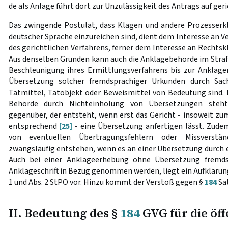
de als Anlage führt dort zur Unzulässigkeit des Antrags auf ger
Das zwingende Postulat, dass Klagen und andere Prozesserk
deutscher Sprache einzureichen sind, dient dem Interesse an 
des gerichtlichen Verfahrens, ferner dem Interesse an Rechtsk
Aus denselben Gründen kann auch die Anklagebehörde im Strafv
Beschleunigung ihres Ermittlungsverfahrens bis zur Anklager
Übersetzung solcher fremdsprachiger Urkunden durch Sach
Tatmittel, Tatobjekt oder Beweismittel von Bedeutung sind.
Behörde durch Nichteinholung von Übersetzungen steht 
gegenüber, der entsteht, wenn erst das Gericht - insoweit zum
entsprechend
[25]
- eine Übersetzung anfertigen lässt. Zude
von eventuellen Übertragungsfehlern oder Missverständ
zwangsläufig entstehen, wenn es an einer Übersetzung durch 
Auch bei einer Anklageerhebung ohne Übersetzung fremdsp
Anklageschrift in Bezug genommen werden, liegt ein Aufkläru
1 und Abs. 2 StPO vor. Hinzu kommt der Verstoß gegen §
184
Sat
II. Bedeutung des §
184
GVG für die öff