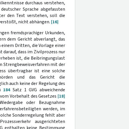
ulkenntnisse durchaus verstehen,
 deutscher Sprache abgefassten
er den Text verstehen, soll die
verstößt, nicht abhängen.
[16]
ungen fremdsprachiger Urkunden,
dern dem Gericht abverlangt, das
einem Dritten, die Vorlage einer
t darauf, dass im Zivilprozess nur
rheben ist, die Beibringungslast
im Strengbeweisverfahren mit der
ess übertragbar ist eine solche
ehörden und das Gericht die
lich auch keine der Regelung des
 §
184
Satz 1 GVG abweichende
 vom Vorbehalt des Gesetzes
[18]
h Wiedergabe oder Bezugnahme
erfahrensbeteiligten werden, im
olche Sonderregelung fehlt aber
rozessverkehr ausgerichteten
VG enthalten keine Bestimmung